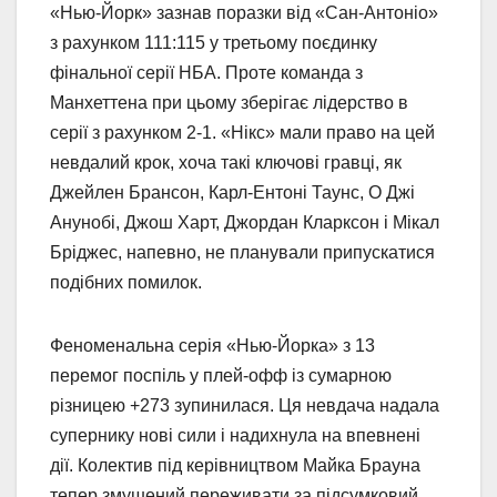
«Нью-Йорк» зазнав поразки від «Сан-Антоніо»
з рахунком 111:115 у третьому поєдинку
фінальної серії НБА. Проте команда з
Манхеттена при цьому зберігає лідерство в
серії з рахунком 2-1. «Нікс» мали право на цей
невдалий крок, хоча такі ключові гравці, як
Джейлен Брансон, Карл-Ентоні Таунс, О Джі
Анунобі, Джош Харт, Джордан Кларксон і Мікал
Бріджес, напевно, не планували припускатися
подібних помилок.
Феноменальна серія «Нью-Йорка» з 13
перемог поспіль у плей-офф із сумарною
різницею +273 зупинилася. Ця невдача надала
супернику нові сили і надихнула на впевнені
дії. Колектив під керівництвом Майка Брауна
тепер змушений переживати за підсумковий