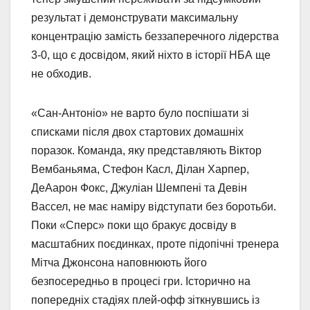
результат і демонструвати максимальну
концентрацію замість беззаперечного лідерства
3-0, що є досвідом, який ніхто в історії НБА ще
не обходив.
«Сан-Антоніо» не варто було поспішати зі
списками після двох стартових домашніх
поразок. Команда, яку представляють Віктор
Вембаньяма, Стефон Касл, Ділан Харпер,
ДеАарон Фокс, Джуліан Шемпені та Девін
Вассел, не має наміру відступати без боротьби.
Поки «Сперс» поки що бракує досвіду в
масштабних поєдинках, проте підопічні тренера
Мітча Джонсона наповнюють його
безпосередньо в процесі гри. Історично на
попередніх стадіях плей-офф зіткнувшись із