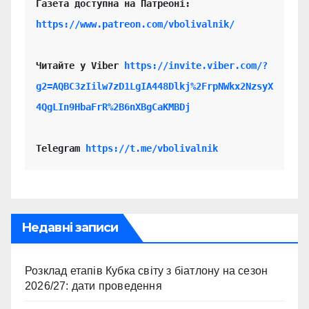
https://www.patreon.com/vbolivalnik/
Читайте у Viber 
https://invite.viber.com/?
g2=AQBC3zIilw7zD1LgIA448Dlkj%2FrpNWkx2NzsyX
4QgLIn9HbaFrR%2B6nXBgCaKMBDj
Telegram 
https://t.me/vbolivalnik
Недавні записи
Розклад етапів Кубка світу з біатлону на сезон
2026/27: дати проведення