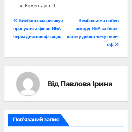
Коментарів: 0
Навігація
Вембаньяма ризикує
Вембаньяма побив
пропустити фінал НБА
рекорд НБА за блок-
записів
через дискваліфікацію
шоти у дебютному плей-
оф
Від
Павлова Ірина
Пов’язаний запис