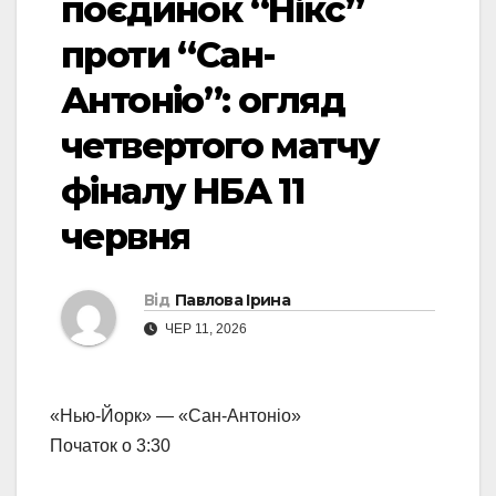
поєдинок “Нікс”
проти “Сан-
Антоніо”: огляд
четвертого матчу
фіналу НБА 11
червня
Від
Павлова Ірина
ЧЕР 11, 2026
«Нью-Йорк» — «Сан-Антоніо»
Початок о 3:30