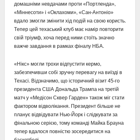
домашніми невдачами проти «Портленда»,
«Міннесоти» і «Оклахоми», «Сан-Антоніо»
вдало змогли змінити хід подій на свою користь.
Тепер цей техаський клуб має намір повторити
свій тріумф, хоча перед ними стоїть значно
важче завдання в рамках фіналу НБА.
«Нікс» могли трохи відпустити кермо,
забезпечивши собі зручну перевагу на виїзді в
Техасі. Відзначимо, що історичний візит 45-го
президента США Дональда Трампа на третій
матч у «Медісон Сквер Гарден» також міг стати
фактором відволікання. Президент більше не
планує відвідувати Нью-Йорк і слідкувати за
фінальною серією, тому команді Майка Брауна
тепер вдалося повністю зосередитися на
баскетболі.