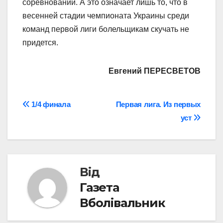
соревнований. А это означает лишь то, что в
весенней стадии чемпионата Украины среди
команд первой лиги болельщикам скучать не
придется.
Евгений ПЕРЕСВЕТОВ
Навігація
1/4 финала
Первая лига. Из первых
уст
записів
Від
Газета
Вболівальник