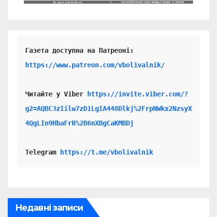
https://www.patreon.com/vbolivalnik/
Читайте у Viber 
https://invite.viber.com/?
g2=AQBC3zIilw7zD1LgIA448Dlkj%2FrpNWkx2NzsyX
4QgLIn9HbaFrR%2B6nXBgCaKMBDj
Telegram 
https://t.me/vbolivalnik
Недавні записи