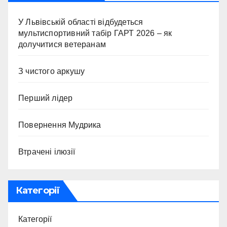
У Львівській області відбудеться
мультиспортивний табір ГАРТ 2026 – як
долучитися ветеранам
З чистого аркушу
Перший лідер
Повернення Мудрика
Втрачені ілюзії
Категорії
Категорії