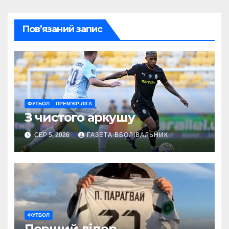
Пов’язаний запис
ФУТБОЛ
ПРЕМ’ЄР-ЛІГА
З чистого аркушу
СЕР 5, 2026
ГАЗЕТА ВБОЛІВАЛЬНИК
ФУТБОЛ
Перший лідер