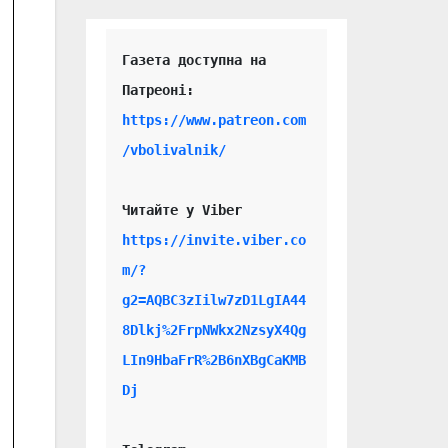
Газета доступна на 
https://www.patreon.com
/vbolivalnik/
Читайте у Viber 
https://invite.viber.co
m/?
g2=AQBC3zIilw7zD1LgIA44
8Dlkj%2FrpNWkx2NzsyX4Qg
LIn9HbaFrR%2B6nXBgCaKMB
Dj