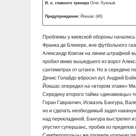
И. о. главного тренера
Олег Лужный.
Предупреждение:
Йокшас (40).
Проблемы у киевской обороны начались 
Франка де Блекере, вне футбольного га
Александр Ковпак на линии штрафной вы
пробил мимо вышедшего из ворот Алекса
сантиметрах от штанги. Но в середине п
Денис Голайдо вбросил аут, Андрей Бой
Йокшас опередил на «втором этаже» Мил
Середину второго тайма «динамовцы» по
Горан Гавранчич, Исмаэль Бангура, Вале
но и сделать необходимый задел накану
над перекладиной, Бангура выстрелил из
упустил супершанс, пробив из пределов
Симферопольцы же провели ударную пяти