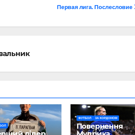
Первая лига. Послесловие
івальник
ФУТБОЛ
ЗА КОРДОНОМ
Повернення
БОЛ
ерший лідер
Мудрика