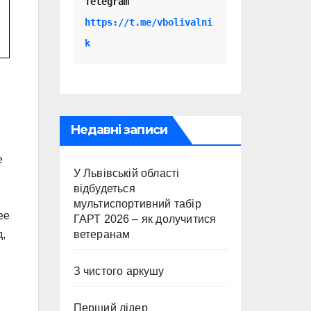
Telegram 
https://t.me/vbolivalni
k
Недавні записи
е
У Львівській області
відбудеться
мультиспортивний табір
ее
ГАРТ 2026 – як долучитися
ветеранам
,
З чистого аркушу
Перший лідер