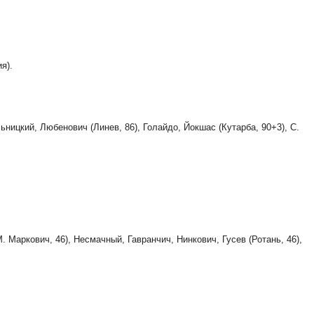
я).
ьницкий, Любенович (Линев, 86), Голайдо, Йокшас (Кутарба, 90+3), С.
 Маркович, 46), Несмачный, Гавранчич, Нинкович, Гусев (Ротань, 46),