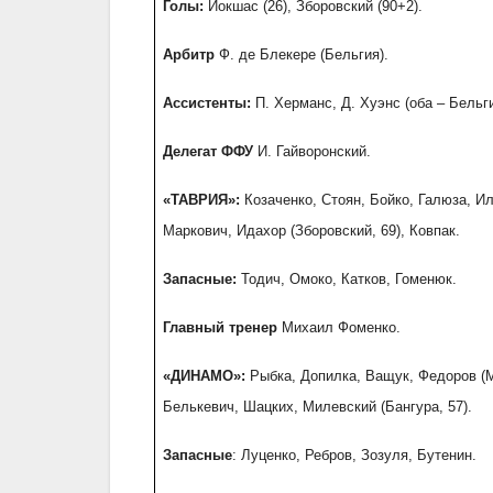
Голы:
Йокшас (26), Зборовский (90+2).
Арбитр
Ф. де Блекере (Бельгия).
Ассистенты:
П. Херманс, Д. Хуэнс (оба – Бельги
Делегат ФФУ
И. Гайворонский.
«ТАВРИЯ»:
Козаченко, Стоян, Бойко, Галюза, Ил
Маркович, Идахор (Зборовский, 69), Ковпак.
Запасные:
Тодич, Омоко, Катков, Гоменюк.
Главный тренер
Михаил Фоменко.
«ДИНАМО»:
Рыбка, Допилка, Ващук, Федоров (М.
Белькевич, Шацких, Милевский (Бангура, 57).
Запасные
: Луценко, Ребров, Зозуля, Бутенин.