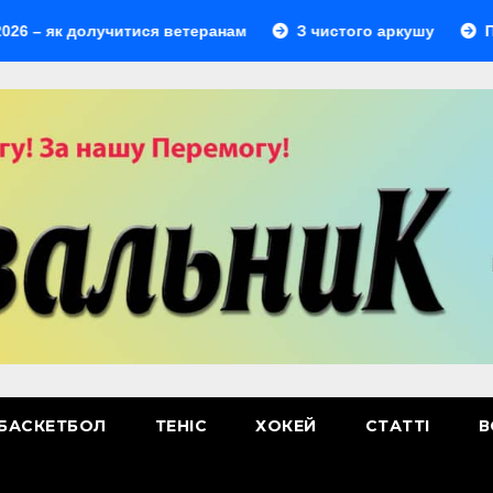
 долучитися ветеранам
З чистого аркушу
Перший л
БАСКЕТБОЛ
ТЕНІС
ХОКЕЙ
СТАТТІ
В