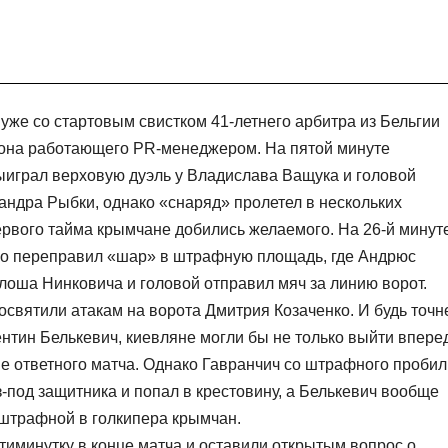
уже со стартовым свистком 41-летнего арбитра из Бельгии
зона работающего PR-менеджером. На пятой минуте
играл верховую дуэль у Владислава Ващука и головой
ндра Рыбки, однако «снаряд» пролетел в нескольких
ервого тайма крымчане добились желаемого. На 26-й минут
ко переправил «шар» в штрафную площадь, где Андрюс
оша Нинковича и головой отправил мяч за линию ворот.
святили атакам на ворота Дмитрия Козаченко. И будь точн
нтин Белькевич, киевляне могли бы не только выйти вперед
не ответного матча. Однако Гавранчич со штрафного пробил
-под защитника и попал в крестовину, а Белькевич вообще
 штрафной в голкипера крымчан.
минутку в конце матча и оставили открытым вопрос о