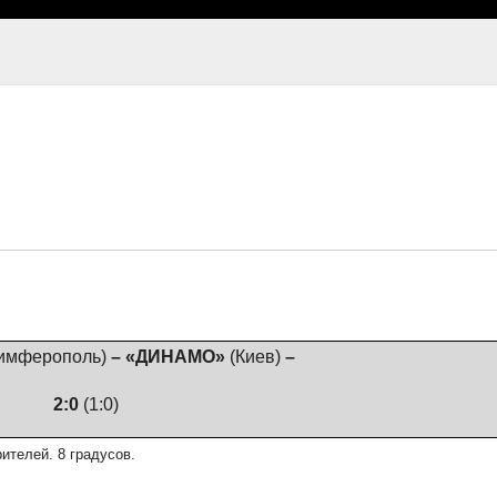
имферополь)
– «ДИНАМО»
(Киев)
–
2:0
(1:0)
рителей. 8 градусов.