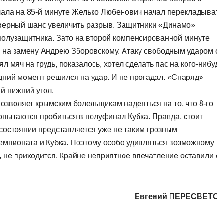
чала на 85-й минуте Желько Любенович начал перекладыва
 верный шанс увеличить разрыв. Защитники «Динамо»
полузащитника. Зато на второй компенсированной минуте
 на замену Андрею Зборовскому. Атаку свободным ударом 
л мяч на грудь, показалось, хотел сделать пас на кого-нибу
дний момент решился на удар. И не прогадал. «Снаряд»
ый нижний угол.
озволяет крымским болельщикам надеяться на то, что 8-го
опытаются пробиться в полуфинал Кубка. Правда, стоит
состоянии представляется уже не таким грозным
чемпионата и Кубка. Поэтому особо удивляться возможному
, не приходится. Крайне неприятное впечатление оставили 
Евгений ПЕРЕСВЕТ