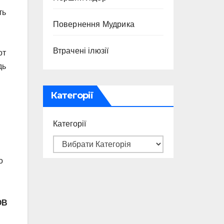
ть
Повернення Мудрика
Втрачені ілюзії
от
дь
Категорії
Категорії
о
ОВ