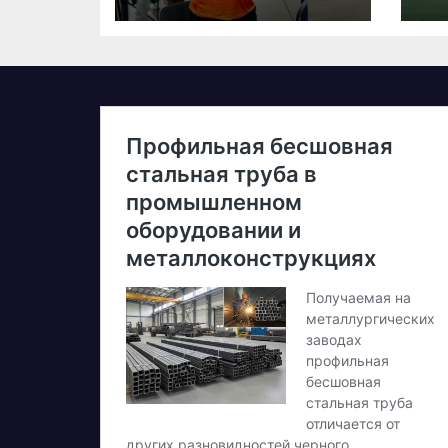
2026 – як
долучитися
ветеранам