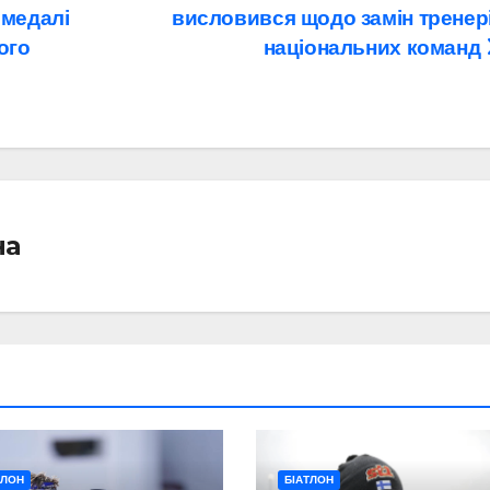
 медалі
висловився щодо замін тренер
ого
національних команд
на
ТЛОН
БІАТЛОН