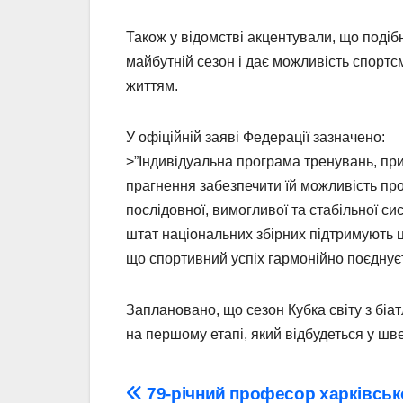
Також у відомстві акцентували, що подібн
майбутній сезон і дає можливість спортс
життям.
У офіційній заяві Федерації зазначено:
>”Індивідуальна програма тренувань, пр
прагнення забезпечити їй можливість пр
послідовної, вимогливої та стабільної си
штат національних збірних підтримують ц
що спортивний успіх гармонійно поєднуєт
Заплановано, що сезон Кубка світу з біа
на першому етапі, який відбудеться у шв
Навігація
79-річний професор харківськ