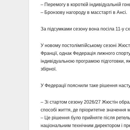
– Перемогу в короткій індивідуальній гон
– Бронзову нагороду в масстарті в Ансі.
За підсумками сезону вона посіла 11-у сх
У новому постолімпійському сезоні Жюсті
Франції, однак Федерація лижного спорт
індивідуальною програмою підготовки, я
збірної.
У Федерації пояснили таке рішення наст
– Зі стартом сезону 2026/27 Жюстін обр
способі життя, де пріоритетне значення ма
– Це рішення було прийняте після ретельн
національним технічним директором і пр