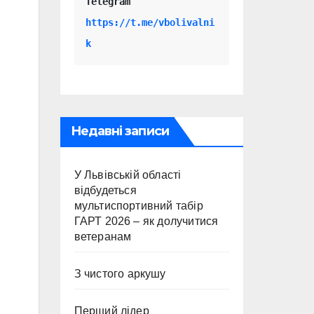
Telegram 
https://t.me/vbolivalni
k
Недавні записи
У Львівській області
відбудеться
мультиспортивний табір
ГАРТ 2026 – як долучитися
ветеранам
З чистого аркушу
Перший лідер