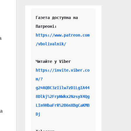
Газета доступна на 
https://www.patreon.com
а
/vbolivalnik/
Читайте у Viber 
https://invite.viber.co
m/?
g2=AQBC3zIilw7zD1LgIA44
8Dlkj%2FrpNWkx2NzsyX4Qg
LIn9HbaFrR%2B6nXBgCaKMB
ка
Dj