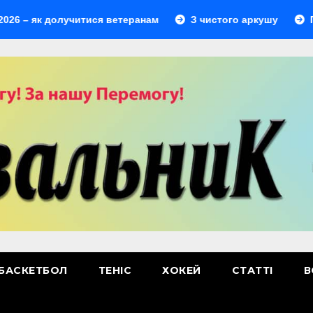
 долучитися ветеранам
З чистого аркушу
Перший л
БАСКЕТБОЛ
ТЕНІС
ХОКЕЙ
СТАТТІ
В