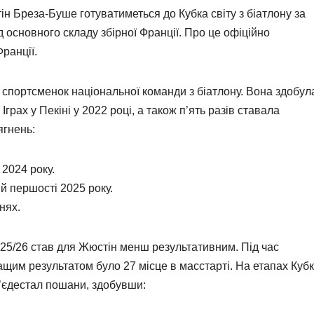
н Бреза-Буше готуватиметься до Кубка світу з біатлону за
 основного складу збірної Франції. Про це офіційно
ранції.
 спортсменок національної команди з біатлону. Вона здобул
Іграх у Пекіні у 2022 році, а також п’ять разів ставала
ягнень:
 2024 року.
ій першості 2025 року.
нях.
025/26 став для Жюстін менш результативним. Під час
кращим результатом було 27 місце в масстарті. На етапах Куб
п’єдестал пошани, здобувши: