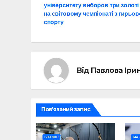
університету виборов три золоті
записів
на світовому чемпіонаті з гирьов
спорту
Від
Павлова Іри
Пов’язаний запис
БІАТЛОН
БІА