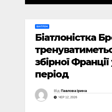
БІАТЛОН
Біатлоністка Б
тренуватиметьс
збірної Франції
період
Від
Павлова Ірина
ЧЕР 12, 2026