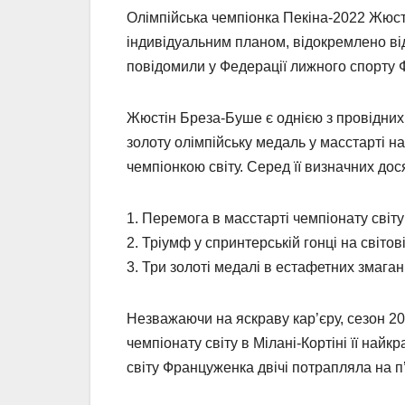
Олімпійська чемпіонка Пекіна-2022 Жюсті
індивідуальним планом, відокремлено від
повідомили у Федерації лижного спорту Ф
Жюстін Бреза-Буше є однією з провідних
золоту олімпійську медаль у масстарті на 
чемпіонкою світу. Серед її визначних дос
1. Перемога в масстарті чемпіонату світу
2. Тріумф у спринтерській гонці на світов
3. Три золоті медалі в естафетних змаган
Незважаючи на яскраву кар’єру, сезон 2
чемпіонату світу в Мілані-Кортіні її най
світу Француженка двічі потрапляла на 