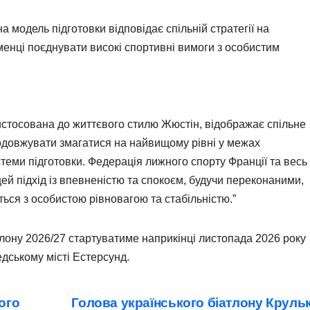
а модель підготовки відповідає спільній стратегії на
менці поєднувати високі спортивні вимоги з особистим
истосована до життєвого стилю Жюстін, відображає спільне
одовжувати змагатися на найвищому рівні у межах
стеми підготовки. Федерація лижного спорту Франції та весь
ей підхід із впевненістю та спокоєм, будучи переконаними,
ься з особистою рівновагою та стабільністю.”
тлону 2026/27 стартуватиме наприкінці листопада 2026 року
едському місті Естерсунд.
ого
Голова українського біатлону Круль