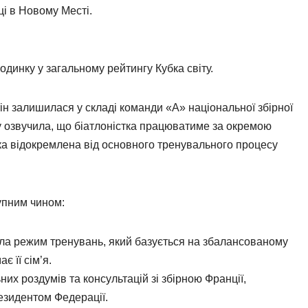
ці в Новому Месті.
одинку у загальному рейтингу Кубка світу.
н залишилася у складі команди «А» національної збірної
у озвучила, що біатлоністка працюватиме за окремою
ка відокремлена від основного тренувального процесу
упним чином:
ала режим тренувань, який базується на збалансованому
є її сім’я.
их роздумів та консультацій зі збірною Франції,
езидентом Федерації.