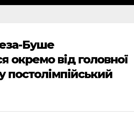
реза-Буше
я окремо від головної
 у постолімпійський