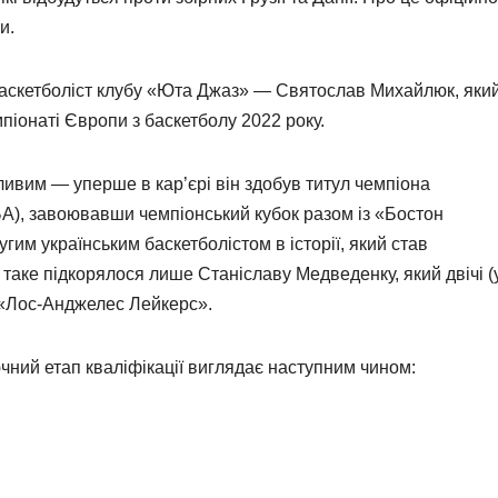
и.
баскетболіст клубу «Юта Джаз» — Святослав Михайлюк, яки
мпіонаті Європи з баскетболу 2022 року.
ивим — уперше в кар’єрі він здобув титул чемпіона
БА), завоювавши чемпіонський кубок разом із «Бостон
гим українським баскетболістом в історії, який став
таке підкорялося лише Станіславу Медведенку, який двічі (
і «Лос-Анджелес Лейкерс».
ючний етап кваліфікації виглядає наступним чином: