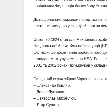
повідомила Федерація баскетболу Україн
До національної команди повертається 
востаннє виступав у складі збірної на че
Сезон 2023/24 став для Михайлюка особл
Національної баскетбольної асоціації (Н
Селтікс». Це досягнення зробило його дру
володарем титулу чемпіона НБА. Раніше 
2001 та 2002 роках) тріумфував у склад
Офіційний склад збірної України на закл
– Олександр Ковляр,
– Денис Лукашов,
– Святослав Михайлюк,
– Єгор Сушкін,