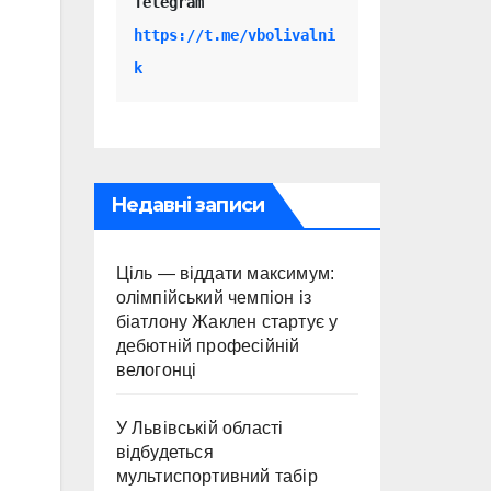
Telegram 
https://t.me/vbolivalni
k
Недавні записи
Ціль — віддати максимум:
олімпійський чемпіон із
біатлону Жаклен стартує у
дебютній професійній
велогонці
У Львівській області
відбудеться
мультиспортивний табір