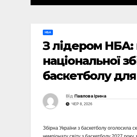
НБА
З лідером НБА:
національної зб
баскетболу для
Від
Павлова Ірина
ЧЕР 8, 2026
Збірна України з баскетболу оголосила с
чемпіонату світу з баскетболу 2027 року, 