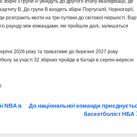
збірні з групи А увійдуть до другого етапу кваліфікації, де
ртету B. До групи B входять збірні Португалії, Чорногорії,
ди розіграють квоти на три путівки до світової першості. Вар
ого раунду між командами, які пройшли далі, залишаться
серпні 2026 року та триватиме до березня 2027 року.
болу за участі 32 збірних пройде в Катарі в серпні-вересні
s
рі NBA в
До національної команди приєднуєть
баскетболіст НБА