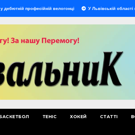
й професійній велогонці
У Львівській області відбудеть
БАСКЕТБОЛ
ТЕНІС
ХОКЕЙ
СТАТТІ
В