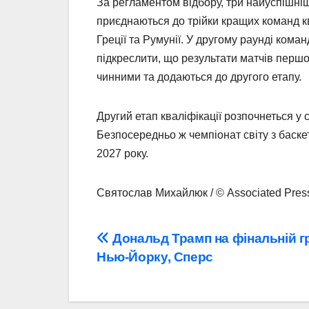
За регламентом відбору, три найуспішніші 
приєднаються до трійки кращих команд ква
Греції та Румунії. У другому раунді коман
підкреслити, що результати матчів перш
чинними та додаються до другого етапу.
Другий етап кваліфікації розпочнеться у 
Безпосередньо ж чемпіонат світу з баскет
2027 року.
Святослав Михайлюк / © Associated Pres
Навігація
Дональд Трамп на фінальній г
Нью-Йорку, Сперс
записів