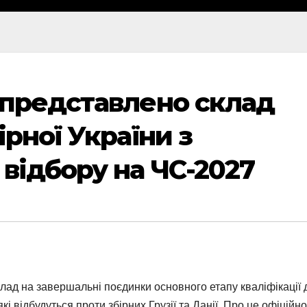
 представлено склад
ірної України з
 відбору на ЧС-2027
клад на завершальні поєдинки основного етапу кваліфікації 
які відбудуться проти збірних Грузії та Данії. Про це офіційно