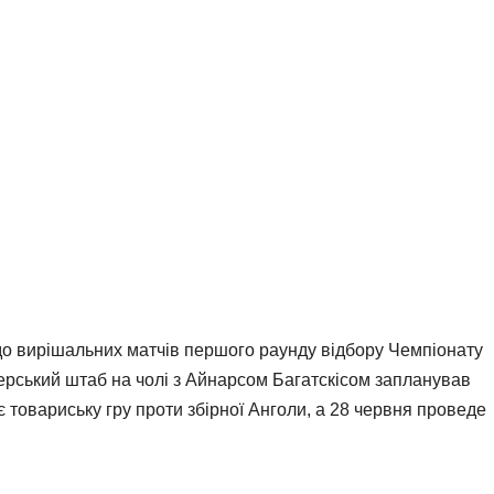
 до вирішальних матчів першого раунду відбору Чемпіонату
нерський штаб на чолі з Айнарсом Багатскісом запланував
є товариську гру проти збірної Анголи, а 28 червня проведе