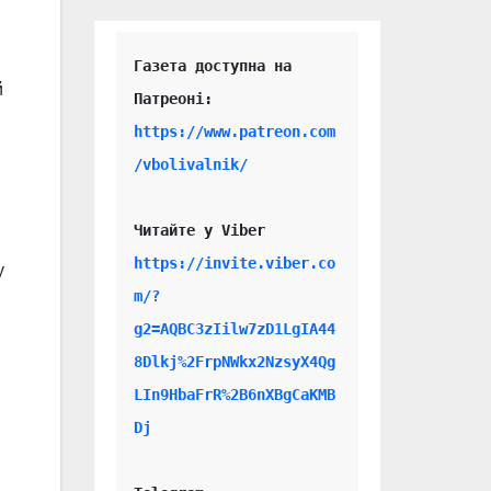
Газета доступна на 
й
https://www.patreon.com
/vbolivalnik/
Читайте у Viber 
https://invite.viber.co
у
m/?
g2=AQBC3zIilw7zD1LgIA44
8Dlkj%2FrpNWkx2NzsyX4Qg
LIn9HbaFrR%2B6nXBgCaKMB
Dj