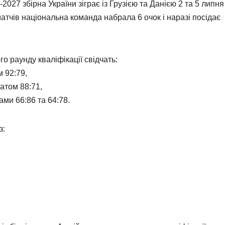
2027 збірна України зіграє із Грузією та Данією 2 та 5 липня
атчів національна команда набрала 6 очок і наразі посідає
о раунду кваліфікації свідчать:
м 92:79,
атом 88:71,
ками 66:86 та 64:78.
з: