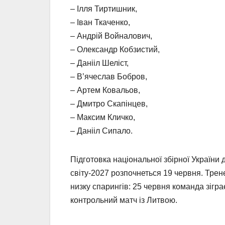
– Ілля Тиртишник,
– Іван Ткаченко,
– Андрій Войналович,
– Олександр Кобзистий,
– Данііл Шеліст,
– В’ячеслав Бобров,
– Артем Ковальов,
– Дмитро Скапінцев,
– Максим Кличко,
– Данііл Сипало.
Підготовка національної збірної України
світу-2027 розпочнеться 19 червня. Тре
низку спарингів: 25 червня команда зігра
контрольний матч із Литвою.