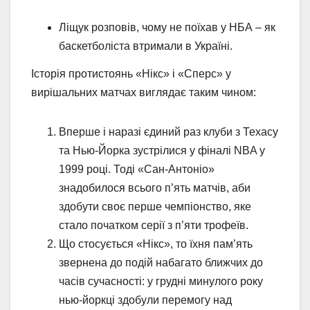
Ліщук розповів, чому не поїхав у НБА – як
баскетболіста втримали в Україні.
Історія протистоянь «Нікс» і «Сперс» у
вирішальних матчах виглядає таким чином:
Вперше і наразі єдиний раз клуби з Техасу
та Нью-Йорка зустрілися у фіналі NBA у
1999 році. Тоді «Сан-Антоніо»
знадобилося всього п’ять матчів, аби
здобути своє перше чемпіонство, яке
стало початком серії з п’яти трофеїв.
Що стосується «Нікс», то їхня пам’ять
звернена до подій набагато ближчих до
часів сучасності: у грудні минулого року
нью-йоркці здобули перемогу над