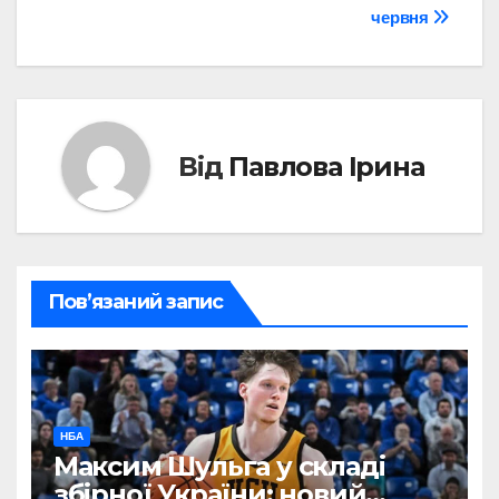
червня
Від
Павлова Ірина
Пов’язаний запис
НБА
Максим Шульга у складі
збірної України: новий