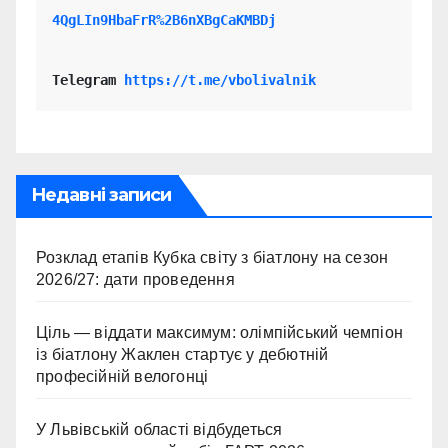
4QgLIn9HbaFrR%2B6nXBgCaKMBDj
Telegram 
https://t.me/vbolivalnik
Недавні записи
Розклад етапів Кубка світу з біатлону на сезон
2026/27: дати проведення
Ціль — віддати максимум: олімпійський чемпіон
із біатлону Жаклен стартує у дебютній
професійній велогонці
У Львівській області відбудеться