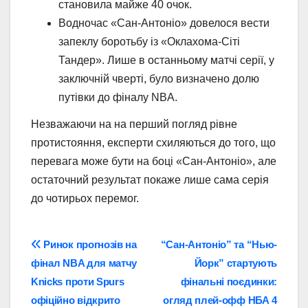
становила майже 40 очок.
Водночас «Сан-Антоніо» довелося вести
запеклу боротьбу із «Оклахома-Сіті
Тандер». Лише в останньому матчі серії, у
заключній чверті, було визначено долю
путівки до фіналу NBA.
Незважаючи на на перший погляд рівне
протистояння, експерти схиляються до того, що
перевага може бути на боці «Сан-Антоніо», але
остаточний результат покаже лише сама серія
до чотирьох перемог.
Навігація
Ринок прогнозів на
“Сан-Антоніо” та “Нью-
фінал NBA для матчу
Йорк” стартують
записів
Knicks проти Spurs
фінальні поєдинки:
офіційно відкрито
огляд плей-офф НБА 4