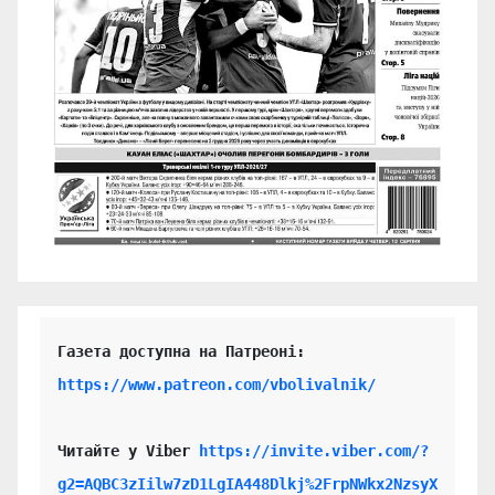
https://www.patreon.com/vbolivalnik/
Читайте у Viber 
https://invite.viber.com/?
g2=AQBC3zIilw7zD1LgIA448Dlkj%2FrpNWkx2NzsyX