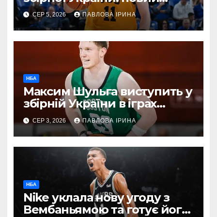
гравець Реалу
СЕР 5, 2026
ПАВЛОВА ІРИНА
готуватиметься до відбору
на ЧС-2027
НБА
Максим Шульга виступить у
збірній України в іграх
проти Греції та Чорногорії
СЕР 3, 2026
ПАВЛОВА ІРИНА
НБА
Nike уклала нову угоду з
Вембаньямою та готує його