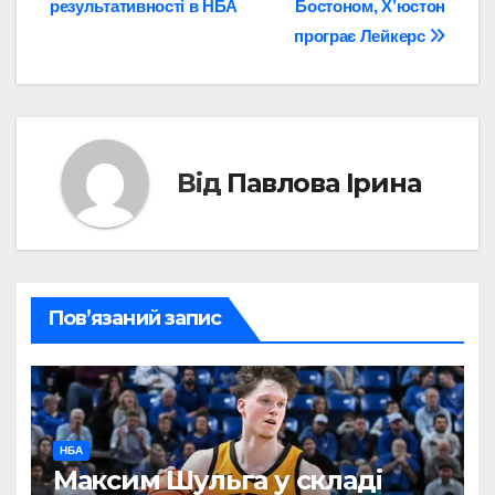
результативності в НБА
Бостоном, Х’юстон
програє Лейкерс
Від
Павлова Ірина
Пов’язаний запис
НБА
Максим Шульга у складі