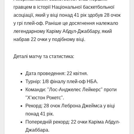
гравцем в історії Національної баскетбольної
асоціації, який у віці понад 41 рік здобув 28 очок
у грі плей-оф. Раніше це досягнення належало
легендарному Каріму Абдул-Джаббару, який
набрав 22 очки у подібному віці.
Деталі матчу та статистика:
Дата проведення: 22 квітня.
Турнір: 1/8 фіналу плей-оф НБА.
Команди: "Лос-Анджелес Лейкерс" проти
"Х’юстон Рокетс".
Рекорд: 28 очок Леброна Джеймса у віці
понад 41 рік.
Попередній рекорд: 22 очки Каріма Абдул-
Джаббара.