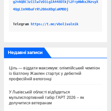
g2=AQBC3zIilw7zD1LgIA448Dlkj%2FrpNWkx2NzsyX
4QgLIn9HbaFrR%2B6nXBgCaKMBDj
Telegram 
https://t.me/vbolivalnik
Недавні записи
Ціль — віддати максимум: олімпійський чемпіон
із біатлону Жаклен стартує у дебютній
професійній велогонці
У Львівській області відбудеться
мультиспортивний табір ГАРТ 2026 – як
долучитися ветеранам