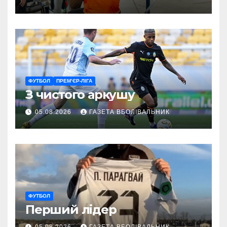
ГАРТ 2026 – як долучитися
ветеранам
ФУТБОЛ
ПРЕМ’ЄР-ЛІГА
З чистого аркушу
05.08.2026
ГАЗЕТА ВБОЛІВАЛЬНИК
ФУТБОЛ
Перший лідер