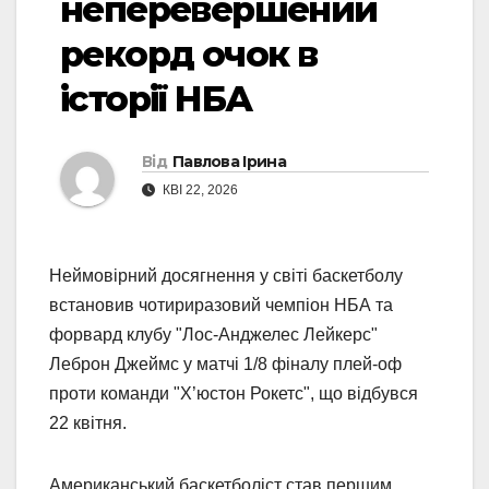
неперевершений
рекорд очок в
історії НБА
Від
Павлова Ірина
КВІ 22, 2026
Неймовірний досягнення у світі баскетболу
встановив чотириразовий чемпіон НБА та
форвард клубу "Лос-Анджелес Лейкерс"
Леброн Джеймс у матчі 1/8 фіналу плей-оф
проти команди "Х’юстон Рокетс", що відбувся
22 квітня.
Американський баскетболіст став першим