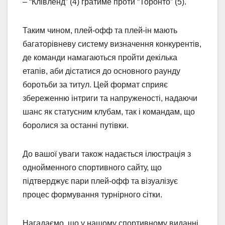
– “Клівленд” (4) гратиме проти “Торонто” (5).
Таким чином, плей-офф та плей-ін мають
багаторівневу систему визначення конкурентів,
де команди намагаються пройти декілька
етапів, аби дістатися до основного раунду
боротьби за титул. Цей формат сприяє
збереженню інтриги та напруженості, надаючи
шанс як статусним клубам, так і командам, що
боролися за останні путівки.
До вашої уваги також надається ілюстрація з
однойменного спортивного сайту, що
підтверджує пари плей-офф та візуалізує
процес формування турнірного сітки.
Нагадаємо, що у нашому спортивному виданні