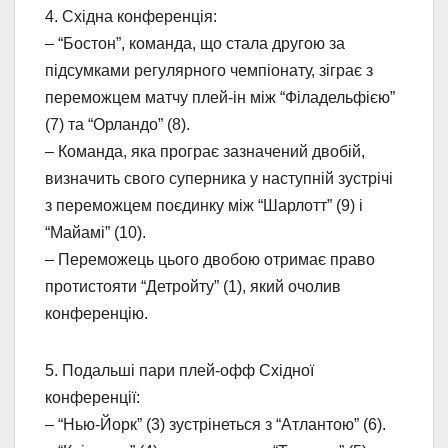
4. Східна конференція:
– “Бостон”, команда, що стала другою за
підсумками регулярного чемпіонату, зіграє з
переможцем матчу плей-ін між “Філадельфією”
(7) та “Орландо” (8).
– Команда, яка програє зазначений двобій,
визначить свого суперника у наступній зустрічі
з переможцем поєдинку між “Шарлотт” (9) і
“Майамі” (10).
– Переможець цього двобою отримає право
протистояти “Детройту” (1), який очолив
конференцію.
5. Подальші пари плей-офф Східної
конференції:
– “Нью-Йорк” (3) зустрінеться з “Атлантою” (6).