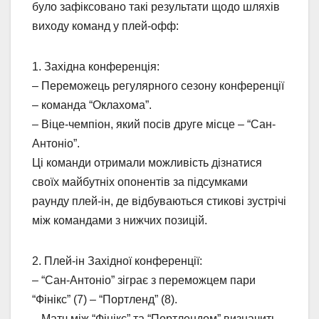
було зафіксовано такі результати щодо шляхів
виходу команд у плей-офф:
1. Західна конференція:
– Переможець регулярного сезону конференції
– команда “Оклахома”.
– Віце-чемпіон, який посів друге місце – “Сан-
Антоніо”.
Ці команди отримали можливість дізнатися
своїх майбутніх опонентів за підсумками
раунду плей-ін, де відбуваються стикові зустрічі
між командами з нижчих позицій.
2. Плей-ін Західної конференції:
– “Сан-Антоніо” зіграє з переможцем пари
“Фінікс” (7) – “Портленд” (8).
– Матч між “Фінікс” та “Портлендом” визначить