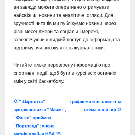
ви завжди можете оперативно отримувати
найсвіжіші новини та аналітичні огляди. Для
зручності читачів ми публікуємо новини через
різні месенджери та соціальні мережі,
забезпечуючи швидкий доступ до інформації та
підтримуючи високу якість журналістики.
Читайте тільки перевірену інформацію про
спортивні події, щоб бути в курсі всіх останніх
змін у світі баскетболу.
Навігація
“Шарлотта”
графік матчів плей-ін та
зустрічається з “Маямі”,
схема плей-оф
записів
“Фінікс” приймає
“Портленд”: анонс
матчів плей-ін НБА 15