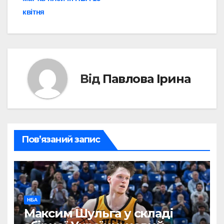
квітня
Від
Павлова Ірина
Пов’язаний запис
НБА
Максим Шульга у складі