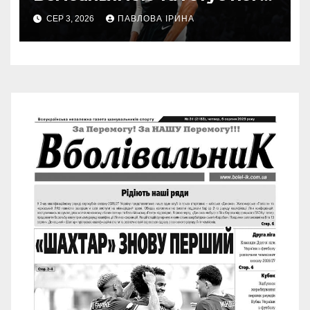
першу колекцію кросівок
СЕР 3, 2026
ПАВЛОВА ІРИНА