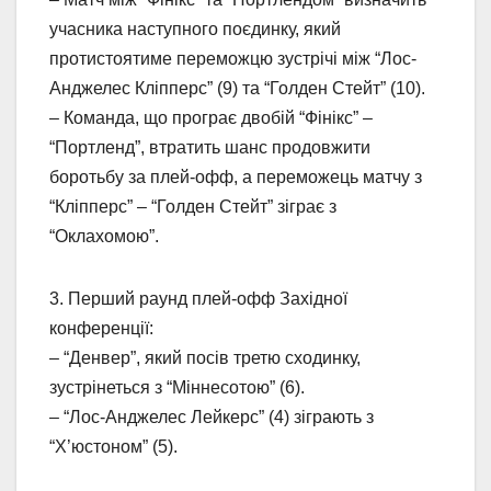
учасника наступного поєдинку, який
протистоятиме переможцю зустрічі між “Лос-
Анджелес Кліпперс” (9) та “Голден Стейт” (10).
– Команда, що програє двобій “Фінікс” –
“Портленд”, втратить шанс продовжити
боротьбу за плей-офф, а переможець матчу з
“Кліпперс” – “Голден Стейт” зіграє з
“Оклахомою”.
3. Перший раунд плей-офф Західної
конференції:
– “Денвер”, який посів третю сходинку,
зустрінеться з “Міннесотою” (6).
– “Лос-Анджелес Лейкерс” (4) зіграють з
“Х’юстоном” (5).