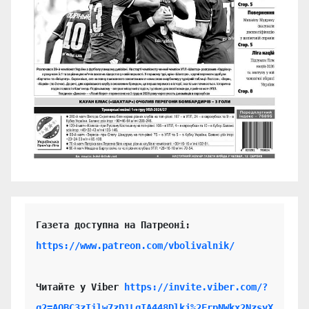
https://www.patreon.com/vbolivalnik/
Читайте у Viber 
https://invite.viber.com/?
g2=AQBC3zIilw7zD1LgIA448Dlkj%2FrpNWkx2NzsyX