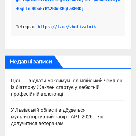
4QgLIn9HbaFrR%2B6nXBgCaKMBDj
Telegram 
https://t.me/vbolivalnik
Недавні записи
Ціль — віддати максимум: олімпійський чемпіон
із біатлону Жаклен стартує у дебютній
професійній велогонці
У Львівській області відбудеться
мультиспортивний табір ГАРТ 2026 – як
долучитися ветеранам