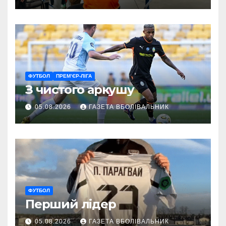
ГАРТ 2026 – як долучитися
ветеранам
ФУТБОЛ
ПРЕМ’ЄР-ЛІГА
З чистого аркушу
05.08.2026
ГАЗЕТА ВБОЛІВАЛЬНИК
ФУТБОЛ
Перший лідер
05.08.2026
ГАЗЕТА ВБОЛІВАЛЬНИК