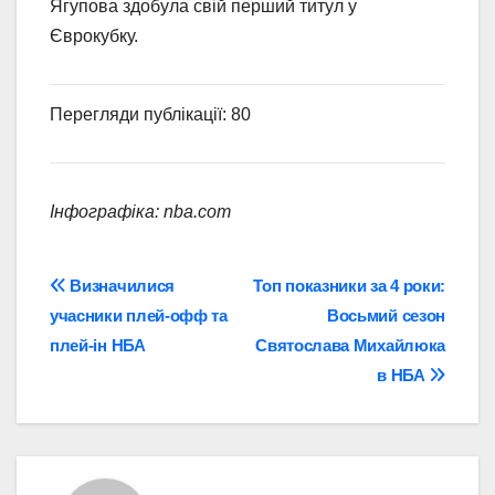
Ягупова здобула свій перший титул у
Єврокубку.
Перегляди публікації: 80
Інфографіка: nba.com
Навігація
Визначилися
Топ показники за 4 роки:
учасники плей-офф та
Восьмий сезон
записів
плей-ін НБА
Святослава Михайлюка
в НБА