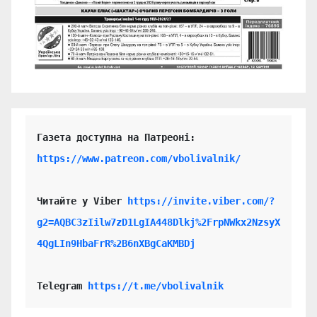
https://www.patreon.com/vbolivalnik/
Читайте у Viber 
https://invite.viber.com/?
g2=AQBC3zIilw7zD1LgIA448Dlkj%2FrpNWkx2NzsyX
4QgLIn9HbaFrR%2B6nXBgCaKMBDj
Telegram 
https://t.me/vbolivalnik