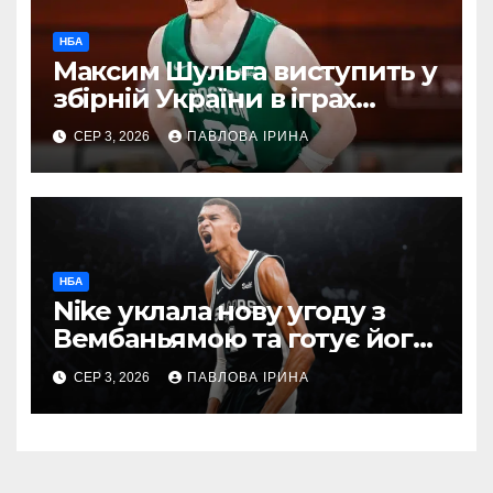
НБА
Максим Шульга виступить у
збірній України в іграх
проти Греції та Чорногорії
СЕР 3, 2026
ПАВЛОВА ІРИНА
НБА
Nike уклала нову угоду з
Вембаньямою та готує його
першу колекцію кросівок
СЕР 3, 2026
ПАВЛОВА ІРИНА