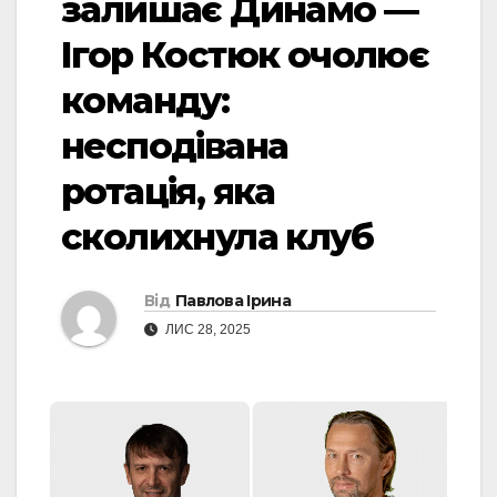
залишає Динамо —
Ігор Костюк очолює
команду:
несподівана
ротація, яка
сколихнула клуб
Від
Павлова Ірина
ЛИС 28, 2025