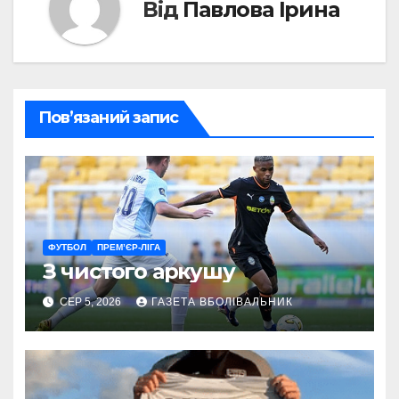
Від
Павлова Ірина
Пов’язаний запис
ФУТБОЛ
ПРЕМ’ЄР-ЛІГА
З чистого аркушу
СЕР 5, 2026
ГАЗЕТА ВБОЛІВАЛЬНИК