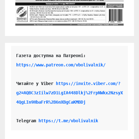
https://www.patreon.com/vbolivalnik/
Читайте у Viber 
https://invite.viber.com/?
g2=AQBC3zIilw7zD1LgIA448Dlkj%2FrpNWkx2NzsyX
4QgLIn9HbaFrR%2B6nXBgCaKMBDj
Telegram 
https://t.me/vbolivalnik