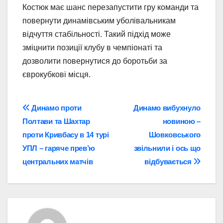
Костюк має шанс перезапустити гру команди та
повернути динамівським уболівальникам
відчуття стабільності. Такий підхід може
зміцнити позиції клубу в чемпіонаті та
дозволити повернутися до боротьби за
єврокубкові місця.
Навігація
Динамо проти
Динамо вибухнуло
Полтави та Шахтар
новиною –
записів
проти Кривбасу в 14 турі
Шовковського
УПЛ – гаряче прев’ю
звільнили і ось що
центральних матчів
відбувається