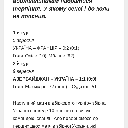
вболівальникам набратися
терпіння. У якому сенсі і до коли
не пояснив.
1-й тур
5 вересня
УКРАЇНА – ФРАНЦІЯ – 0:2 (0:1)
Голи: Олісе (10), Мбаппе (82).
2-й тур
9 вересня
АЗЕРБАЙДЖАН – УКРАЇНА – 1:1 (0:0)
Голи: Махмудов, 72 (пен.) – Судаков, 51.
Наступний матч відбіркового турніру збірна
України проведе 10 жовтня на виїзді з
командою Ісландії. Але повернемося до
перших двох матчів збірної України, які