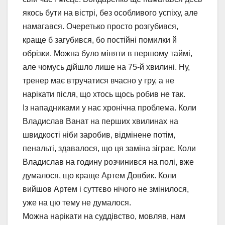
якось бути на вістрі, без особливого успіху, але
намагався. Очеретько просто розгубився,
краще б загубився, бо постійні помилки й
обрізки. Можна було міняти в першому таймі,
але чомусь дійшло лише на 75-й хвилині. Ну,
тренер має втручатися вчасно у гру, а не
нарікати після, що хтось щось робив не так.
Із нападниками у нас хронічна проблема. Коли
Владислав Ванат на перших хвилинах на
швидкості ніби заробив, відмінене потім,
пенальті, здавалося, що ця заміна зіграє. Коли
Владислав на годину розчинився на полі, вже
думалося, що краще Артем Довбик. Коли
вийшов Артем і суттєво нічого не змінилося,
уже на цю тему не думалося.
Можна нарікати на суддівство, мовляв, нам