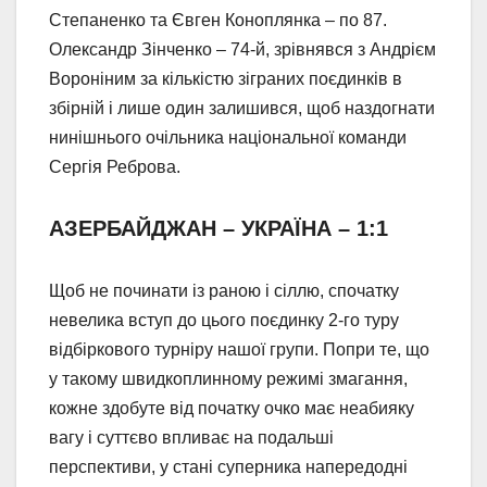
Степаненко та Євген Коноплянка – по 87.
Олександр Зінченко – 74-й, зрівнявся з Андрієм
Вороніним за кількістю зіграних поєдинків в
збірній і лише один залишився, щоб наздогнати
нинішнього очільника національної команди
Сергія Реброва.
АЗЕРБАЙДЖАН – УКРАЇНА – 1:1
Щоб не починати із раною і сіллю, спочатку
невелика вступ до цього поєдинку 2-го туру
відбіркового турніру нашої групи. Попри те, що
у такому швидкоплинному режимі змагання,
кожне здобуте від початку очко має неабияку
вагу і суттєво впливає на подальші
перспективи, у стані суперника напередодні