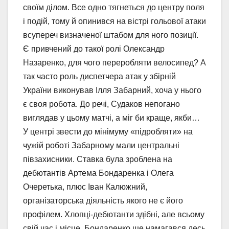
своїм ділом. Все одно тягнеться до центру поля
і подій, тому й опинився на вістрі гольової атаки
всупереч визначеної штабом для ного позиції.
Є привчений до такої ролі Олександр
Назаренко, для чого переробляти велосипед? А
так часто роль диспетчера атак у збірній
України виконував Ілля Забарний, хоча у нього
є своя робота. До речі, Судаков непогано
виглядав у цьому матчі, а міг би краще, якби…
У центрі звести до мінімуму «підробляти» на
чужій роботі Забарному мали центральні
півзахисники. Ставка була зроблена на
дебютантів Артема Бондаренка і Олега
Очеретька, плюс Іван Калюжний,
організаторська діяльність якого не є його
профілем. Хлопці-дебютанти здібні, але всьому
свій час і місце. Бондаренко ще намагався десь