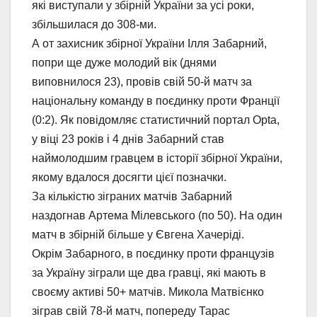
які виступали у збірній України за усі роки,
збільшилася до 308-ми.
А от захисник збірної України Ілля Забарний,
попри ще дуже молодий вік (днями
виповнилося 23), провів свій 50-й матч за
національну команду в поєдинку проти Франції
(0:2). Як повідомляє статистичний портал Opta,
у віці 23 років і 4 днів Забарний став
наймолодшим гравцем в історії збірної України,
якому вдалося досягти цієї позначки.
За кількістю зіграних матчів Забарний
наздогнав Артема Мілевського (по 50). На один
матч в збірній більше у Євгена Хачеріді.
Окрім Забарного, в поєдинку проти французів
за Україну зіграли ще два гравці, які мають в
своєму активі 50+ матчів. Микола Матвієнко
зіграв свій 78-й матч, попереду Тарас