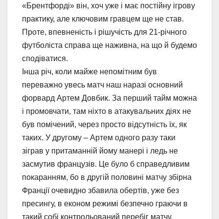
«Брентфорді» він, хоч уже і має постійну ігрову
практику, але ключовим гравцем ще не став.
Проте, впевненість і рішучість для 21-річного
футболіста справа ще наживна, на що й будемо
сподіватися.
Інша річ, коли майже непомітним був
переважно увесь матч наш наразі основний
форвард Артем Довбик. За перший тайм можна
і промовчати, там ніхто в атакувальних діях не
був помічений, через просто відсутність їх, як
таких. У другому – Артем одного разу таки
зіграв у притаманній йому манері і ледь не
засмутив французів. Це було б справедливим
покаранням, бо в другій половині матчу збірна
Франції очевидно збавила обертів, уже без
пресингу, в економ режимі безпечно граючи в
такий собі контрольований перебіг матчу.