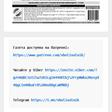
https://www.patreon.com/vbolivalnik/
Читайте у Viber 
https://invite.viber.com/?
g2=AQBC3zIilw7zD1LgIA448Dlkj%2FrpNWkx2NzsyX
4QgLIn9HbaFrR%2B6nXBgCaKMBDj
Telegram 
https://t.me/vbolivalnik