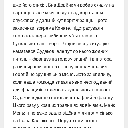
вже його стихія. Бив Довбик чи робив скидку на
партнерів, але м’яч по дузі над воротарем
опускався у дальній кут воріт Франції. Проте
захисники, зокрема Конате, підстрахували
свого голкіпера, вибивши м’яч головою
буквально з лінії воріт. Втрутитися у ситуацію
намагався Судаков, але тут до нього жодних
питань – француз на голову вищий, і в півтора
рази ширший, його б і з порушенням правил
Георгій не зрушив би з місця. Зате за хвилину,
коли наша команда видала явно несподіваний
для французів сплеск атакувальної активності,
Судаков відмінно виконав штрафний зі флангу.
Цього разу у кращих традиціях як він вміє. Майк
Меньян не дуже вдало відбив м’яч прямісінько
на Івана Калюжного. Поруч з ним нікого із