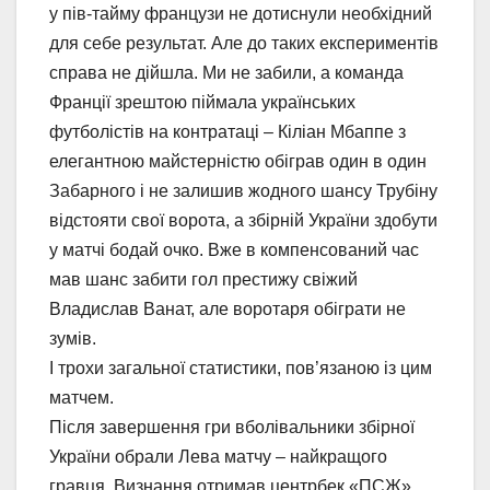
у пів-тайму французи не дотиснули необхідний
для себе результат. Але до таких експериментів
справа не дійшла. Ми не забили, а команда
Франції зрештою піймала українських
футболістів на контратаці – Кіліан Мбаппе з
елегантною майстерністю обіграв один в один
Забарного і не залишив жодного шансу Трубіну
відстояти свої ворота, а збірній України здобути
у матчі бодай очко. Вже в компенсований час
мав шанс забити гол престижу свіжий
Владислав Ванат, але воротаря обіграти не
зумів.
І трохи загальної статистики, пов’язаною із цим
матчем.
Після завершення гри вболівальники збірної
України обрали Лева матчу – найкращого
гравця. Визнання отримав центрбек «ПСЖ»