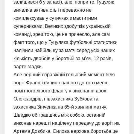
залишився б у запасі), але, попри те, Гуцуляк
виявляв активність і переважно не
комплексував у сутичках з маститими
суперниками. Великих здобутків українській
команді, зрештою, це не принесло, але сам
факт того, що у Гуцуляка футбольні статистики
налічили найбільшу за матч серед усіх наших
кількість двобоїв у боротьбі за м’яч, 12 разів,
варте згадки.
Але перший справжній гольовий момент біля
воріт Франції виник з нашого до того менш
помітного лівого флангу у виконанні двох
Олександрів, півзахисника Зубкова та
захисника Зінченка на 65-й хвилині матчу.
Швидко обігравшись між собою, останній
виконав нарешті націлену передачу до воріт на
Артема Довбика. Силова верхова боротьба це