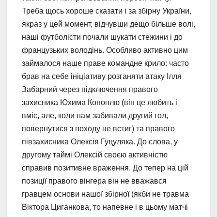
Треба щось хороше сказати і за збірну України,
якраз у цей момент, відчувши дещо більше волі,
наші футболісти почали шукати стежини і до
французьких володінь. Особливо активно цим
займалося наше праве командне крило: часто
брав на себе ініціативу розганяти атаку Ілля
Забарний через підключення правого
захисника Юхима Коноплю (він це любить і
вміє, але, коли нам забивали другий гол,
повернутися з походу не встиг) та правого
півзахисника Олексія Гуцуляка. До слова, у
другому таймі Олексій своєю активністю
справив позитивне враження. До тепер на цій
позиції правого вінгера він не вважався
гравцем основи нашої збірної (якби не травма
Віктора Циганкова, то напевне і в цьому матчі