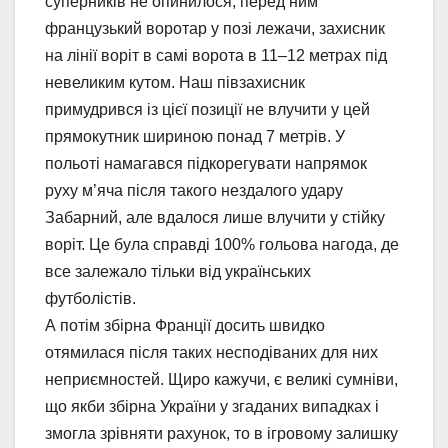
суперників не опинилося, перед ним
французький воротар у позі лежачи, захисник
на лінії воріт в самі ворота в 11–12 метрах під
невеликим кутом. Наш півзахисник
примудрився із цієї позиції не влучити у цей
прямокутник шириною понад 7 метрів. У
польоті намагався підкорегувати напрямок
руху м’яча після такого нездалого удару
Забарний, але вдалося лише влучити у стійку
воріт. Це була справді 100% гольова нагода, де
все залежало тільки від українських
футболістів.
А потім збірна Франції досить швидко
отямилася після таких несподіваних для них
неприємностей. Щиро кажучи, є великі сумніви,
що якби збірна України у згаданих випадках і
змогла зрівняти рахунок, то в ігровому залишку