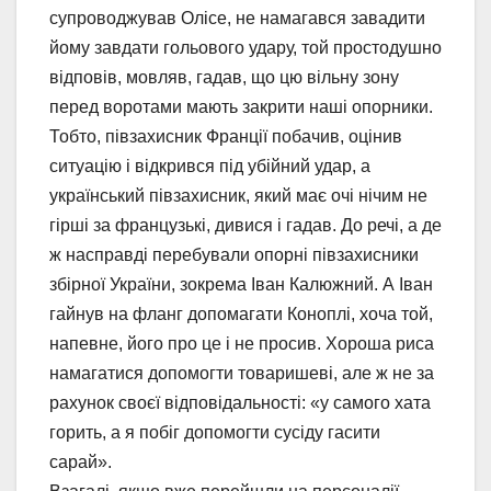
супроводжував Олісе, не намагався завадити
йому завдати гольового удару, той простодушно
відповів, мовляв, гадав, що цю вільну зону
перед воротами мають закрити наші опорники.
Тобто, півзахисник Франції побачив, оцінив
ситуацію і відкрився під убійний удар, а
український півзахисник, який має очі нічим не
гірші за французькі, дивися і гадав. До речі, а де
ж насправді перебували опорні півзахисники
збірної України, зокрема Іван Калюжний. А Іван
гайнув на фланг допомагати Коноплі, хоча той,
напевне, його про це і не просив. Хороша риса
намагатися допомогти товаришеві, але ж не за
рахунок своєї відповідальності: «у самого хата
горить, а я побіг допомогти сусіду гасити
сарай».