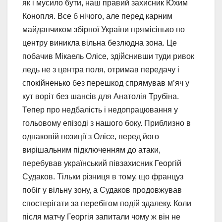
як і мусило бути, наш правий захисник Юхим
Конопля. Все б нічого, але перед карним
майданчиком збірної України прямісінько по
центру виникла вільна безлюдна зона. Це
побачив Мікаель Олісе, здійснивши туди ривок
ледь не з центра поля, отримав передачу і
спокійненько без перешкод спрямував м’яч у
кут воріт без шансів для Анатолія Трубіна.
Тепер про недбалість і недопрацювання у
гольовому епізоді з нашого боку. Приблизно в
однаковій позиції з Олісе, перед його
вирішальним підключенням до атаки,
перебував український півзахисник Георгій
Судаков. Тільки різниця в тому, що француз
побіг у вільну зону, а Судаков продовжував
спостерігати за перебігом подій здалеку. Коли
після матчу Георгія запитали чому ж він не