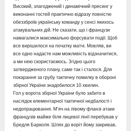
Високий, злагоджений і динамічний пресинг у
виконанні гостей практично відразу повністю
обеззброїв українську команду у сенсі якихось
атакувальних дій. Не сказати, що і французи
намагалися максимально форсувати події. Щоб
все вирішилося на початку матчі. Мовляв, ви
все одно надасте нам можливість відзначитися,
а ми нею скористаємось. Згідно цього
затвердженого плану, саме так і сталося. Для
покарання за грубу тактичну помилку в обороні
збірної України знадобилося 10 хвилин.
Гол у ворота збірної України було забито в
наслідок елементарної тактичної недбалості і
недопрацювання. М’яч на лівому фланзі атаки
французів майже біля лицевої лінії перебував у
Бредля Барколя. Шлях до воріт йому закривав,