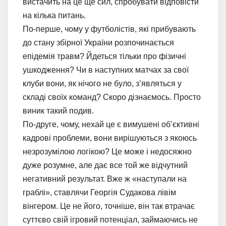
вистачить на це ще сил, спробувати відповісти
на кілька питань.
По-перше, чому у футболістів, які прибувають
до стану збірної України розпочинається
епідемія травм? Йдеться тільки про фізичні
ушкодження? Чи в наступних матчах за свої
клуби вони, як нічого не було, з’являться у
складі своїх команд? Скоро дізнаємось. Просто
виник такий подив.
По-друге, чому, нехай це є вимушені об’єктивні
кадрові проблеми, вони вирішуються з якоюсь
незрозумілою логікою? Це може і недосяжно
дуже розумне, але дає все той же відчутний
негативний результат. Вже ж «наступали на
граблі», ставлячи Георгія Судакова лівім
вінгером. Це не його, точніше, він так втрачає
суттєво свій ігровий потенціал, займаючись не