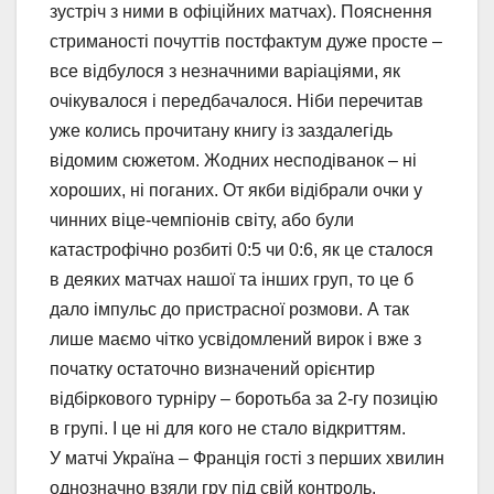
зустріч з ними в офіційних матчах). Пояснення
стриманості почуттів постфактум дуже просте –
все відбулося з незначними варіаціями, як
очікувалося і передбачалося. Ніби перечитав
уже колись прочитану книгу із заздалегідь
відомим сюжетом. Жодних несподіванок – ні
хороших, ні поганих. От якби відібрали очки у
чинних віце-чемпіонів світу, або були
катастрофічно розбиті 0:5 чи 0:6, як це сталося
в деяких матчах нашої та інших груп, то це б
дало імпульс до пристрасної розмови. А так
лише маємо чітко усвідомлений вирок і вже з
початку остаточно визначений орієнтир
відбіркового турніру – боротьба за 2-гу позицію
в групі. І це ні для кого не стало відкриттям.
У матчі Україна – Франція гості з перших хвилин
однозначно взяли гру під свій контроль.