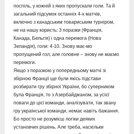
поспіль, у кожній з яких пропускали голи. Та й
загальний підсумок останніх 4-х матчів,
включно з канадським товариським турніром,
не на нашу користь: 3 поразки (Франція,
Канада, Бельгія) і одна перемога (Нова
Зеландія), голи: 4-10. Знову має-мо
пропущений гол, але головне – знову не маємо
перемоги.
Якщо з поразкою у попередньому матчі зі
збірною Франції ще були якісь підстави
розбирати гру збірної України, бо суперником
була Франція, то з Азербайджаном, за усієї
поваги до цієї команди, аналізувати, так звану
гру української команди, немає навіть бажання.
Бо просто не розумієш логіки деяких
установчих рішень. Але треба, наскільки