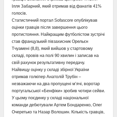
Ілля Забарний, який отримав від фанатів 41%
голосів.
Статистичний портал Sofascore опублікував
оцінки гравців після завершення цього
протистояння. Найкращим футболістом зустрічі
став французький півзахисник Орельєн
Тчуамені (8,8), який вийшов у стартовому
складі, провів на полі 90 хвилин і записав на
свій рахунок результативну передачу.
Найвищу оцінку у складі збірної України
отримав голкіпер Анатолій Трубін –
незважаючи на два пропущені м’ячі, воротар
португальської «Бенфіки» зробив чотири сейви.
У цьому поєдинку у складі національної
команди дебютували Артем Бондаренко, Олег
Очеретько та Назар Волошин. Кількість гравців,