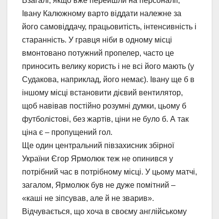
Взагалі, якщо вже перейшли на персоналії,
Івану Калюжному варто віддати належне за
його самовіддачу, працьовитість, інтенсивність і
старанність. У гравця ніби в одному місці
вмонтовано потужний пропелер, часто це
приносить велику користь і не всі його мають (у
Судакова, наприклад, його немає). Івану ще б в
іншому місці встановити дієвий вентилятор,
щоб навівав постійно розумні думки, цьому б
футболістові, без жартів, ціни не було б. А так
ціна є – пропущений гол.
Ще один центральний півзахисник збірної
України Єгор Ярмолюк теж не опинився у
потрібний час в потрібному місці. У цьому матчі,
загалом, Ярмолюк був не дуже помітний –
«каші не зіпсував, але й не зварив».
Відчувається, що хоча в своєму англійському