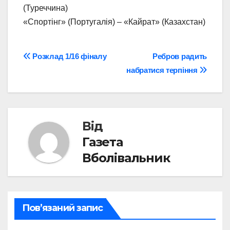
(Туреччина)
«Спортінг» (Португалія) – «Кайрат» (Казахстан)
Навігація
Розклад 1/16 фіналу
Ребров радить
набратися терпіння
записів
Від
Газета
Вболівальник
Пов’язаний запис