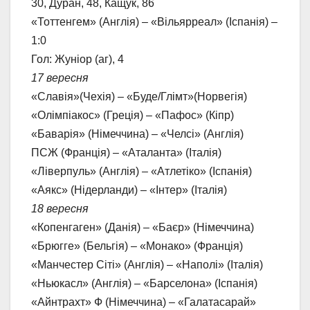
30, Дуран, 48, Кащук, 86
«Тоттенгем» (Англія) – «Вільярреал» (Іспанія) –
1:0
Гол: Жуніор (аг), 4
17 вересня
«Славія»(Чехія) – «Буде/Глімт»(Норвегія)
«Олімпіакос» (Греція) – «Пафос» (Кіпр)
«Баварія» (Німеччина) – «Челсі» (Англія)
ПСЖ (Франція) – «Аталанта» (Італія)
«Ліверпуль» (Англія) – «Атлетіко» (Іспанія)
«Аякс» (Нідерланди) – «Інтер» (Італія)
18 вересня
«Копенгаген» (Данія) – «Баєр» (Німеччина)
«Брюгге» (Бельгія) – «Монако» (Франція)
«Манчестер Сіті» (Англія) – «Наполі» (Італія)
«Ньюкасл» (Англія) – «Барселона» (Іспанія)
«Айнтрахт» Ф (Німеччина) – «Галатасарай»