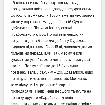
вболівальникам, бо у стартовому складі
португальців вийшло відразу двоє українських
футболістів. Анатолій Трубін вже звично зайняв
місце у воротах команди, а Георгій Судаков
дебютував в Лізі чемпіонів у складі
лісабонського клубу. Попри геть невдалий
результат для «Бенфіки» дебют у Судакова
видався відмінним. Георгій відзначився двома
гольовими передачами. Так, у тому числі і
зусиллями українського легіонера, команда зі
столиці Португалії вже до 16-ї хвилини
поєдинку вела у рахунку – 2:0. Здавалося, ніщо
не віщує якихось неприємностей. Можливо,
таке відчуття і зіграло злий жарт із
господарями. Наприкінці першого тайму та на
початку другого «Карабах» відповів
результативними атаками і несподівано зрівняв