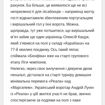
рахунок. Ба більше, це виявилося ще не всі
неприємності для лісабонців – наприкінці матчу
гості відвантажили збентеженим португальцям
і вирішальний гол у їхні ворота. Можна,
щоправда, тут уже потішитися, що вирішальний
м’яч забив ще один українець Олексій Кащук,
який з’явився на полі у складі «Карабаха» на
77-й хвилині поєдинку. Ось такий ляпас
спіймала «Бенфіка» вже на старті групового
етапу Ліги чемпіонів.
Нелегко, через своє вилучення і дякуючи двом
пенальті, дісталася на старті турніру домашня
мінімальна перемога «Реала» над
«Марселем». Український воротар Андрій Лунін
із «Реала» у цій звитязі участі не брав, звично
спостерігаючи за подіями на полі з лави