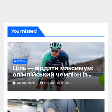
You missed
БІАТЛОН
Ціль — віддати максимум:
олімпійський чемпіон із
біатлону Жаклен стартує у
06.08.2026
ПАВЛОВА ІРИНА
дебютній професійній
велогонці