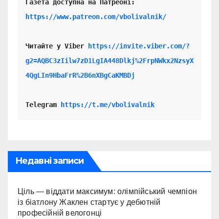
https://www.patreon.com/vbolivalnik/
Читайте у Viber 
https://invite.viber.com/?
g2=AQBC3zIilw7zD1LgIA448Dlkj%2FrpNWkx2NzsyX
4QgLIn9HbaFrR%2B6nXBgCaKMBDj
Telegram 
https://t.me/vbolivalnik
Недавні записи
Ціль — віддати максимум: олімпійський чемпіон
із біатлону Жаклен стартує у дебютній
професійній велогонці