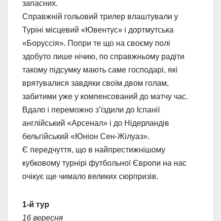
запасних.
Справжній гольовий трилер влаштували у
Туріні місцевий «Ювентус» і дортмутська
«Боруссія». Попри те що на своєму полі
здобуто лише нічию, по справжньому радіти
такому підсумку мають саме господарі, які
врятувалися завдяки своїм двом голам,
забитими уже у компенсований до матчу час.
Вдало і переможно з’їздили до Іспанії
англійський «Арсенал» і до Нідерландів
бельгійський «Юніон Сен-Жілуаз».
Є передчуття, що в найпрестижнішому
кубковому турнірі футбольної Європи на нас
очікує ще чимало великих сюрпризів.
1-й тур
16 вересня