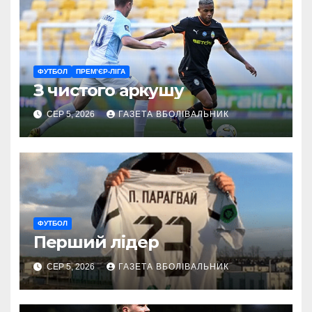
ФУТБОЛ
ПРЕМ’ЄР-ЛІГА
З чистого аркушу
СЕР 5, 2026
ГАЗЕТА ВБОЛІВАЛЬНИК
ФУТБОЛ
Перший лідер
СЕР 5, 2026
ГАЗЕТА ВБОЛІВАЛЬНИК