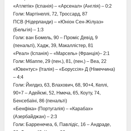
«Атлетік» (Іспанія) – «Арсенал» (Англія) – 0:2
Голи: Мартінеллі, 72, Троссард, 87
ПСВ (Нідерланди) – «Юніон Сен-Жілуаз»
(Бельгія) – 1:3
Голи: ван Бомель, 90 – Проміс Девід, 9
(пенальті), Хадж, 39, Макаллістер, 81
«Реал» (Іспанія) – «Марсель» (Франція)– 2:1
Голи: Мбаппе, 29 (пен.), 81, (пен.) – Веа, 22
«Ювентус» (Італія) – «Боруссія» Д (Німеччина)
– 4:4
Голи: Йилдиз, 63, Влахович, 68, 90+4, Келлі,
90+7 – Адейємі, 52, Нмеча, 65, Коуту, 74,
Бенсебаїні, 86 (пенальті)
«Бенфіка» (Португалія) – «Карабах»
(Азербайджан) – 2:3
Голи: Барренечеа, 6, Павлідіс, 16 – Андраде,