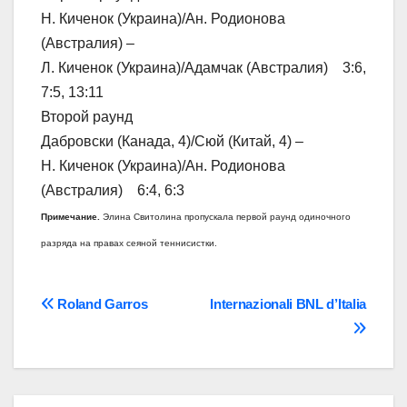
Н. Киченок (Украина)/Ан. Родионова
(Австралия) –
Л. Киченок (Украина)/Адамчак (Австралия) 3:6,
7:5, 13:11
Второй раунд
Дабровски (Канада, 4)/Сюй (Китай, 4) –
Н. Киченок (Украина)/Ан. Родионова
(Австралия) 6:4, 6:3
Примечание.
Элина Свитолина пропускала первой раунд одиночного
разряда на правах сеяной теннисистки.
Навігація
Roland Garros
Internazionali BNL d’Italia
записів