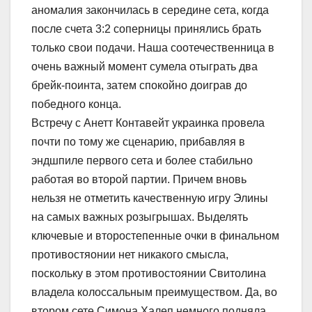
аномалия закончилась в середине сета, когда
после счета 3:2 соперницы принялись брать
только свои подачи. Наша соотечественница в
очень важный момент сумела отыграть два
брейк-поинта, затем спокойно доиграв до
победного конца.
Встречу с Анетт Контавейт украинка провела
почти по тому же сценарию, прибавляя в
эндшпиле первого сета и более стабильно
работая во второй партии. Причем вновь
нельзя не отметить качественную игру Элины
на самых важных розыгрышах. Выделять
ключевые и второстепенные очки в финальном
противостяонии нет никакого смысла,
поскольку в этом противостоянии Свитолина
владела колоссальным преимуществом. Да, во
втором сете Симона Халеп немного подняла