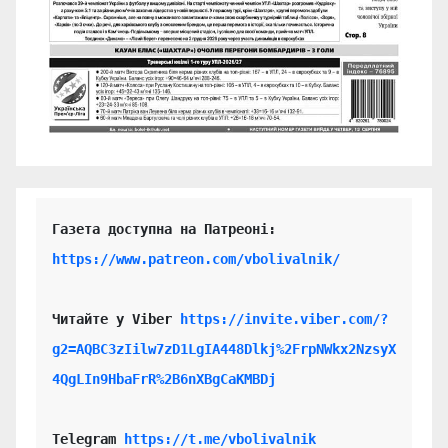
https://www.patreon.com/vbolivalnik/
Читайте у Viber 
https://invite.viber.com/?
g2=AQBC3zIilw7zD1LgIA448Dlkj%2FrpNWkx2NzsyX
4QgLIn9HbaFrR%2B6nXBgCaKMBDj
Telegram 
https://t.me/vbolivalnik