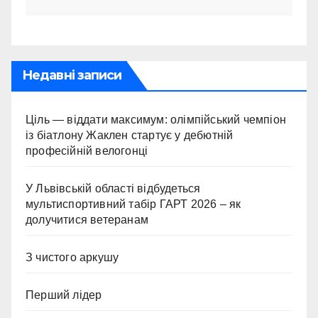
Недавні записи
Ціль — віддати максимум: олімпійський чемпіон
із біатлону Жаклен стартує у дебютній
професійній велогонці
У Львівській області відбудеться
мультиспортивний табір ГАРТ 2026 – як
долучитися ветеранам
З чистого аркушу
Перший лідер