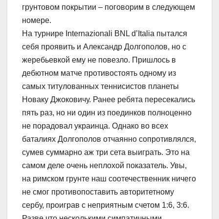
грунтовом покрытии – поговорим в следующем
номере.
На турнире Internazionali BNL d’Italia пытался
себя проявить и Александр Долгополов, но с
жеребьевкой ему не повезло. Пришлось в
дебютном матче противостоять одному из
самых титулованных теннисистов планеты
Новаку Джоковичу. Ранее ребята пересекались
пять раз, но ни один из поединков полноценно
не порадовал украинца. Однако во всех
баталиях Долгополов отчаянно сопротивлялся,
сумев суммарно аж три сета выиграть. Это на
самом деле очень неплохой показатель. Увы,
на римском грунте наш соотечественник ничего
не смог противопоставить авторитетному
сербу, проиграв с неприятным счетом 1:6, 3:6.
Разве что несколькими симпатичными