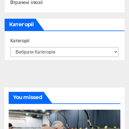
Втрачені ілюзії
Категорії
Категорії
You missed