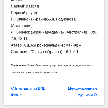
Парный разряд
Первый раунд
Н. Киченок (Украина)/Ан. Родионова
(Австралия) –
Л. Киченок (Украина)/Адамчак (Австралия) 3:6,
7:5, 13:11
Атаво (США)/Гронефельд (Германия) –
Свитолина/Савчук (Украина) 6:1, 6:1
Примечание.
Элина Свитолина пропускала первой раунд одиночного
разряда на правах сеяной теннисистки.
Навігація
Internazionali BNL
Международные
d’Italia
турниры
записів