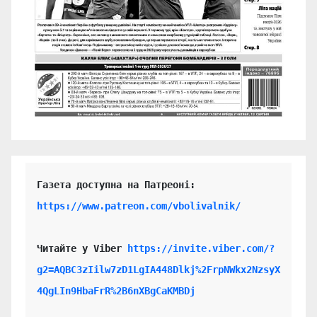
https://www.patreon.com/vbolivalnik/
Читайте у Viber 
https://invite.viber.com/?
g2=AQBC3zIilw7zD1LgIA448Dlkj%2FrpNWkx2NzsyX
4QgLIn9HbaFrR%2B6nXBgCaKMBDj