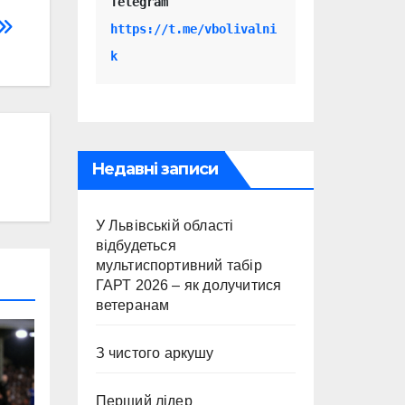
Telegram 
https://t.me/vbolivalni
k
Недавні записи
У Львівській області
відбудеться
мультиспортивний табір
ГАРТ 2026 – як долучитися
ветеранам
З чистого аркушу
Перший лідер