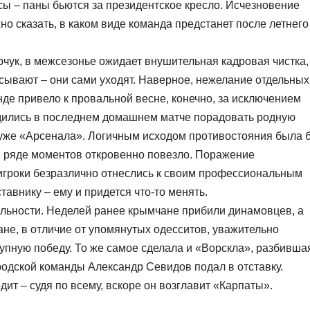
сы – паны бьются за президентское кресло. Исчезновение
жно сказать, в каком виде команда предстанет после летнего
рчук, в межсезонье ожидает внушительная кадровая чистка,
асывают – они сами уходят. Наверное, нежелание отдельных
де привело к провальной весне, конечно, за исключением
удились в последнем домашнем матче порадовать родную
хуже «Арсенала». Логичным исходом противостояния была 
в ряде моментов откровенно повезло. Поражение
 игроки безразлично отнеслись к своим профессиональным
авнику – ему и придется что-то менять.
ильности. Неделей ранее крымчане прибили динамовцев, а
ане, в отличие от упомянутых одесситов, уважительно
упную победу. То же самое сделала и «Ворскла», разбивша
родской команды Александр Севидов подал в отставку.
одит – судя по всему, вскоре он возглавит «Карпаты».