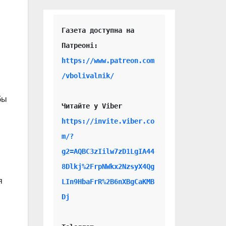
Газета доступна на 
https://www.patreon.com
/vbolivalnik/
бы
Читайте у Viber 
https://invite.viber.co
m/?
g2=AQBC3zIilw7zD1LgIA44
8Dlkj%2FrpNWkx2NzsyX4Qg
я
LIn9HbaFrR%2B6nXBgCaKMB
Dj