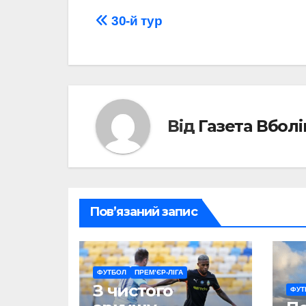
Навігація
30-й тур
записів
Від
Газета Вбол
Пов’язаний запис
ФУТБОЛ
ПРЕМ’ЄР-ЛІГА
З чистого
ФУТ