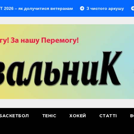
– як долучитися ветеранам
З чистого аркушу
Перши
БАСКЕТБОЛ
ТЕНІС
ХОКЕЙ
СТАТТІ
В