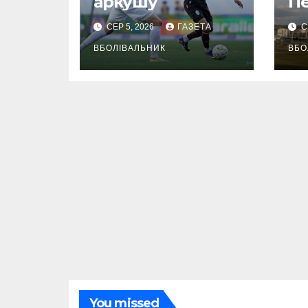
аркушу
П
СЕР 5, 2026
ГАЗЕТА
С
ВБОЛІВАЛЬНИК
ВБО
You missed