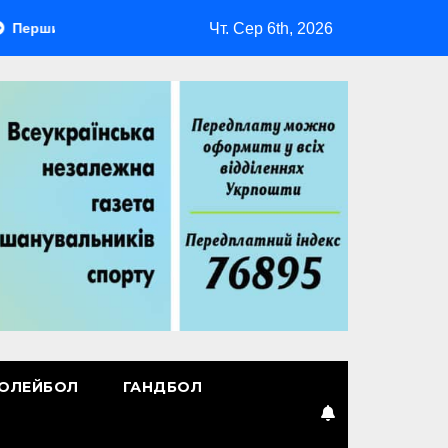
Чт. Сер 6th, 2026
й лідер
Повернення Мудрика
Втрачені ілюзії
ОЛЕЙБОЛ
ГАНДБОЛ