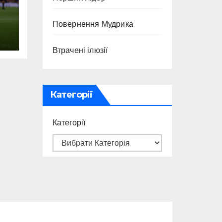
Повернення Мудрика
Втрачені ілюзії
Категорії
Категорії