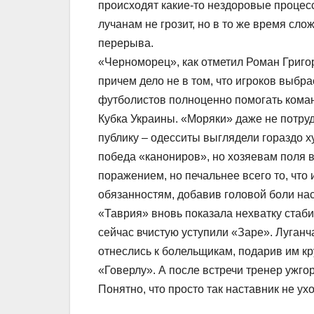
происходят какие-то нездоровые процес
лучанам не грозит, но в то же время сло
перерыва.
«Черноморец», как отметил Роман Григо
причем дело не в том, что игроков выбр
футболистов полноценно помогать коман
Кубка Украины. «Моряки» даже не потр
публику – одесситы выглядели гораздо 
победа «канониров», но хозяевам поля 
поражением, но печальнее всего то, что
обязанностям, добавив головой боли наст
«Таврия» вновь показала нехватку стаб
сейчас вчистую уступили «Заре». Луганч
отнеслись к болельщикам, подарив им кр
«Говерлу». А после встречи тренер ужго
Понятно, что просто так наставник не ух