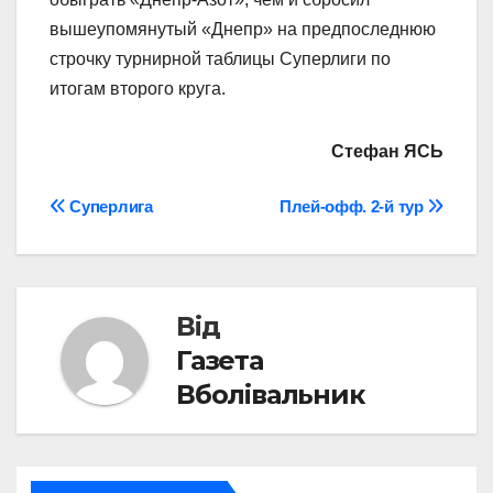
вышеупомянутый «Днепр» на предпоследнюю
строчку турнирной таблицы Суперлиги по
итогам второго круга.
Стефан ЯСЬ
Навігація
Суперлига
Плей-офф. 2-й тур
записів
Від
Газета
Вболівальник