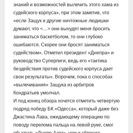
знаний и возможностей вылечить этого хама из
судейского корпуса», при этом заметив, что
«если Защук и другие ничтожные людишки
думают, что <…> они вынудят меня бросить
заниматься баскетболом, то они глубоко
ошибаются. Скорее они бросят заниматься
судейством». Отметил президент «Днепра» и
руководство Суперлиги, ведь его «тактика
бездействия против судейского корпуса дает
свои результаты». Впрочем, пока о способах
«вылечивания» Защука из арбитров
Кондратьев умолчал.
И под конец обзора хочется отметить четвертую
подряд победу БК «Одесса», который даже без
Джастина Лава, ожидающему операцию по
поводу перелома пальца на левой руке, смог
обыграть «Днепр-Азот», чем и сбросил