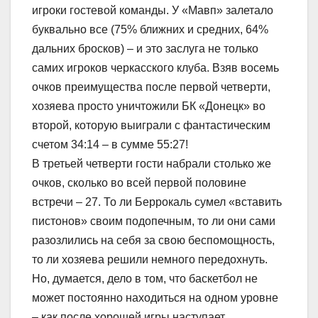
игроки гостевой команды. У «Мавп» залетало
буквально все (75% ближних и средних, 64%
дальних бросков) – и это заслуга не только
самих игроков черкасского клуба. Взяв восемь
очков преимущества после первой четверти,
хозяева просто уничтожили БК «Донецк» во
второй, которую выиграли с фантастическим
счетом 34:14 – в сумме 55:27!
В третьей четверти гости набрали столько же
очков, сколько во всей первой половине
встречи – 27. То ли Беррокаль сумел «вставить
пистонов» своим подопечным, то ли они сами
разозлились на себя за свою беспомощность,
то ли хозяева решили немного передохнуть.
Но, думается, дело в том, что баскетбол не
может постоянно находиться на одном уровне
– как после хорошей игры наступает