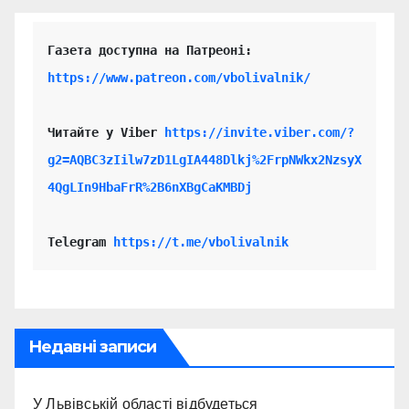
https://www.patreon.com/vbolivalnik/
Читайте у Viber 
https://invite.viber.com/?
g2=AQBC3zIilw7zD1LgIA448Dlkj%2FrpNWkx2NzsyX
4QgLIn9HbaFrR%2B6nXBgCaKMBDj
Telegram 
https://t.me/vbolivalnik
Недавні записи
У Львівській області відбудеться