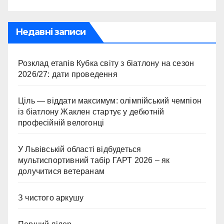
Недавні записи
Розклад етапів Кубка світу з біатлону на сезон
2026/27: дати проведення
Ціль — віддати максимум: олімпійський чемпіон
із біатлону Жаклен стартує у дебютній
професійній велогонці
У Львівській області відбудеться
мультиспортивний табір ГАРТ 2026 – як
долучитися ветеранам
З чистого аркушу