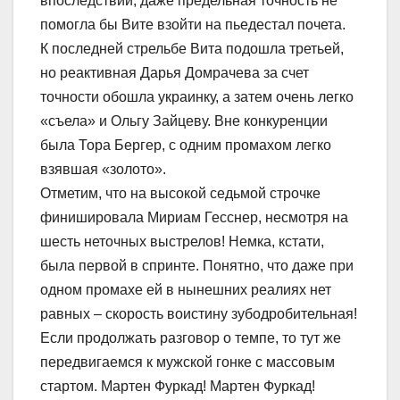
впоследствии, даже предельная точность не
помогла бы Вите взойти на пьедестал почета.
К последней стрельбе Вита подошла третьей,
но реактивная Дарья Домрачева за счет
точности обошла украинку, а затем очень легко
«съела» и Ольгу Зайцеву. Вне конкуренции
была Тора Бергер, с одним промахом легко
взявшая «золото».
Отметим, что на высокой седьмой строчке
финишировала Мириам Гесснер, несмотря на
шесть неточных выстрелов! Немка, кстати,
была первой в спринте. Понятно, что даже при
одном промахе ей в нынешних реалиях нет
равных – скорость воистину зубодробительная!
Если продолжать разговор о темпе, то тут же
передвигаемся к мужской гонке с массовым
стартом. Мартен Фуркад! Мартен Фуркад!