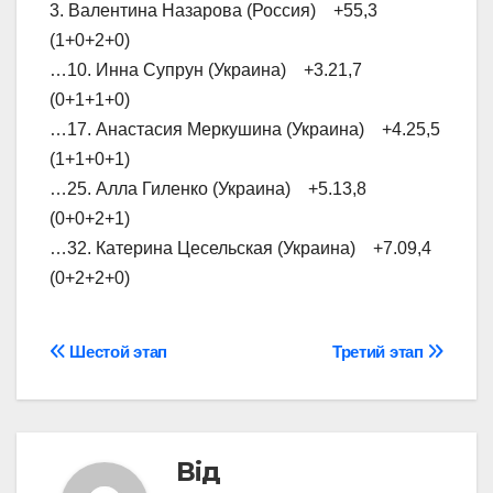
3. Валентина Назарова (Россия) +55,3
(1+0+2+0)
…10. Инна Супрун (Украина) +3.21,7
(0+1+1+0)
…17. Анастасия Меркушина (Украина) +4.25,5
(1+1+0+1)
…25. Алла Гиленко (Украина) +5.13,8
(0+0+2+1)
…32. Катерина Цесельская (Украина) +7.09,4
(0+2+2+0)
Навігація
Шестой этап
Третий этап
записів
Від