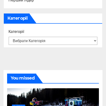
Перший лідер
Категорії
Категорії
You missed