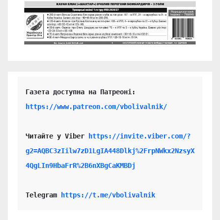
https://www.patreon.com/vbolivalnik/
Читайте у Viber 
https://invite.viber.com/?
g2=AQBC3zIilw7zD1LgIA448Dlkj%2FrpNWkx2NzsyX
4QgLIn9HbaFrR%2B6nXBgCaKMBDj
Telegram 
https://t.me/vbolivalnik