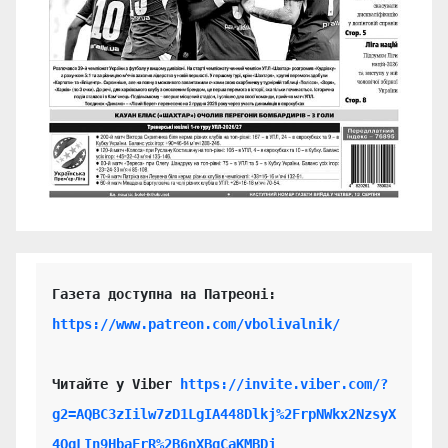
https://www.patreon.com/vbolivalnik/
Читайте у Viber 
https://invite.viber.com/?
g2=AQBC3zIilw7zD1LgIA448Dlkj%2FrpNWkx2NzsyX
4QgLIn9HbaFrR%2B6nXBgCaKMBDj