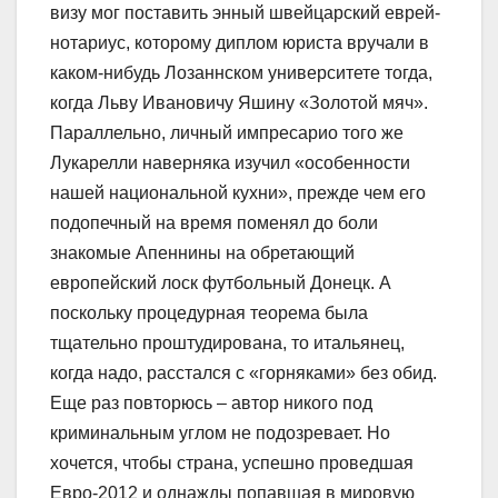
визу мог поставить энный швейцарский еврей-
нотариус, которому диплом юриста вручали в
каком-нибудь Лозаннском университете тогда,
когда Льву Ивановичу Яшину «Золотой мяч».
Параллельно, личный импресарио того же
Лукарелли наверняка изучил «особенности
нашей национальной кухни», прежде чем его
подопечный на время поменял до боли
знакомые Апеннины на обретающий
европейский лоск футбольный Донецк. А
поскольку процедурная теорема была
тщательно проштудирована, то итальянец,
когда надо, расстался с «горняками» без обид.
Еще раз повторюсь – автор никого под
криминальным углом не подозревает. Но
хочется, чтобы страна, успешно проведшая
Евро-2012 и однажды попавшая в мировую