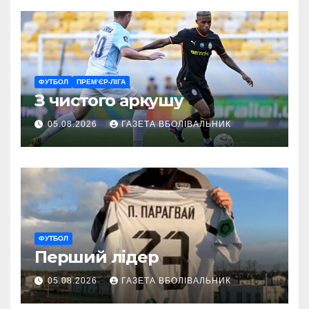
ФУТБОЛ
ПРЕМ’ЄР-ЛІГА
З чистого аркушу
05.08.2026
ГАЗЕТА ВБОЛІВАЛЬНИК
ФУТБОЛ
Перший лідер
05.08.2026
ГАЗЕТА ВБОЛІВАЛЬНИК