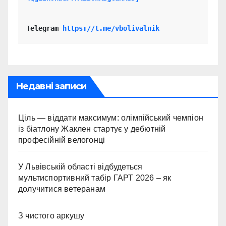
Telegram 
https://t.me/vbolivalnik
Недавні записи
Ціль — віддати максимум: олімпійський чемпіон
із біатлону Жаклен стартує у дебютній
професійній велогонці
У Львівській області відбудеться
мультиспортивний табір ГАРТ 2026 – як
долучитися ветеранам
З чистого аркушу