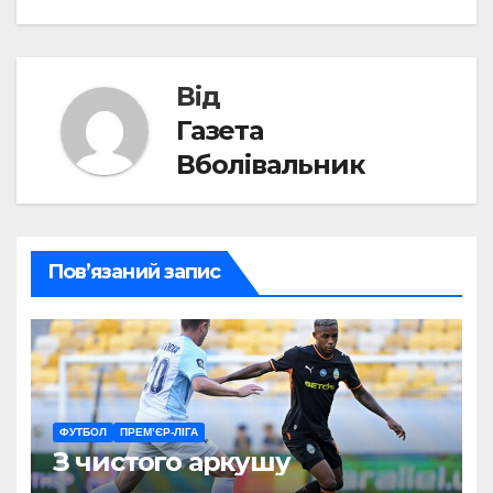
Від
Газета
Вболівальник
Пов’язаний запис
ФУТБОЛ
ПРЕМ’ЄР-ЛІГА
З чистого аркушу