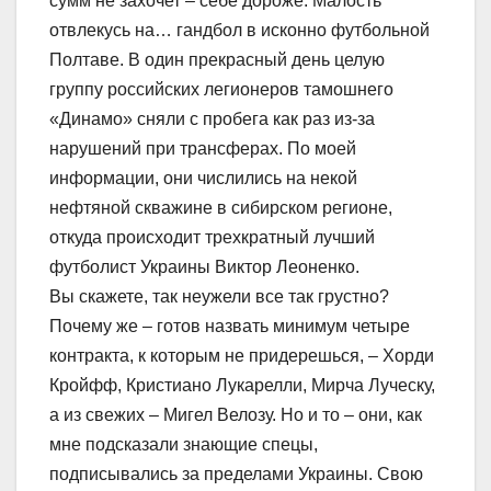
сумм не захочет – себе дороже. Малость
отвлекусь на… гандбол в исконно футбольной
Полтаве. В один прекрасный день целую
группу российских легионеров тамошнего
«Динамо» сняли с пробега как раз из-за
нарушений при трансферах. По моей
информации, они числились на некой
нефтяной скважине в сибирском регионе,
откуда происходит трехкратный лучший
футболист Украины Виктор Леоненко.
Вы скажете, так неужели все так грустно?
Почему же – готов назвать минимум четыре
контракта, к которым не придерешься, – Хорди
Кройфф, Кристиано Лукарелли, Мирча Луческу,
а из свежих – Мигел Велозу. Но и то – они, как
мне подсказали знающие спецы,
подписывались за пределами Украины. Свою