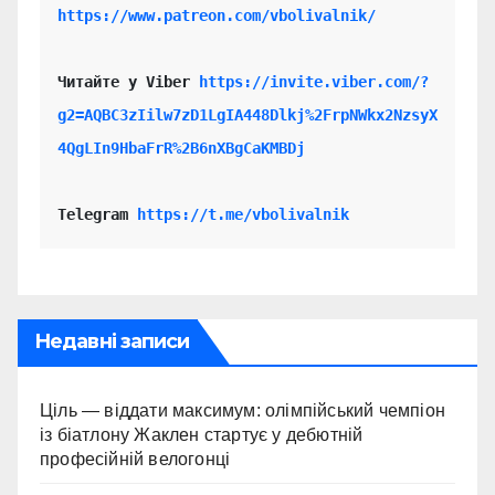
https://www.patreon.com/vbolivalnik/
Читайте у Viber 
https://invite.viber.com/?
g2=AQBC3zIilw7zD1LgIA448Dlkj%2FrpNWkx2NzsyX
4QgLIn9HbaFrR%2B6nXBgCaKMBDj
Telegram 
https://t.me/vbolivalnik
Недавні записи
Ціль — віддати максимум: олімпійський чемпіон
із біатлону Жаклен стартує у дебютній
професійній велогонці