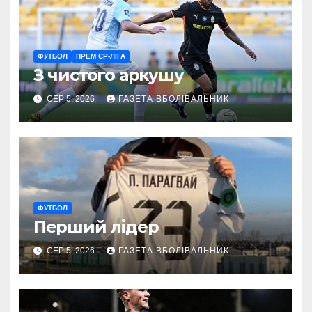
ФУТБОЛ
ПРЕМ’ЄР-ЛІГА
З чистого аркушу
СЕР 5, 2026
ГАЗЕТА ВБОЛІВАЛЬНИК
ФУТБОЛ
Перший лідер
СЕР 5, 2026
ГАЗЕТА ВБОЛІВАЛЬНИК