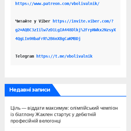
https://www.patreon.com/vbolivalnik/
Читайте у Viber 
https://invite.viber.com/?
g2=AQBC3zIilw7zD1LgIA448Dlkj%2FrpNWkx2NzsyX
4QgLIn9HbaFrR%2B6nXBgCaKMBDj
Telegram 
https://t.me/vbolivalnik
Недавні записи
Ціль — віддати максимум: олімпійський чемпіон
із біатлону Жаклен стартує у дебютній
професійній велогонці