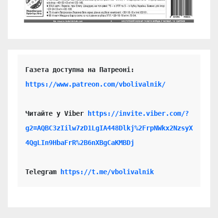
https://www.patreon.com/vbolivalnik/
Читайте у Viber 
https://invite.viber.com/?
g2=AQBC3zIilw7zD1LgIA448Dlkj%2FrpNWkx2NzsyX
4QgLIn9HbaFrR%2B6nXBgCaKMBDj
Telegram 
https://t.me/vbolivalnik