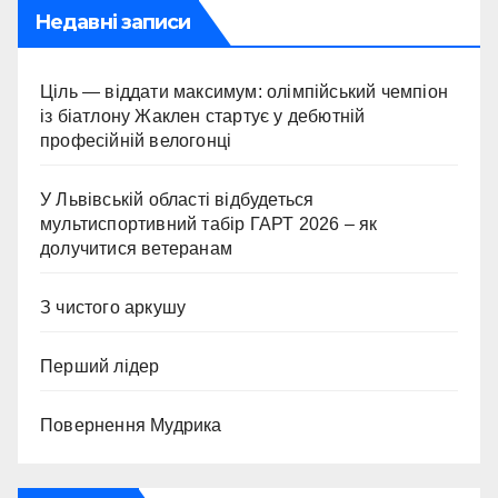
Недавні записи
Ціль — віддати максимум: олімпійський чемпіон
із біатлону Жаклен стартує у дебютній
професійній велогонці
У Львівській області відбудеться
мультиспортивний табір ГАРТ 2026 – як
долучитися ветеранам
З чистого аркушу
Перший лідер
Повернення Мудрика