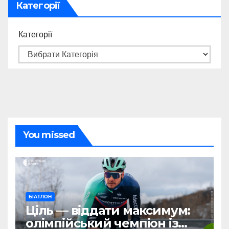
Категорії
Категорії
You missed
БІАТЛОН
Ціль — віддати максимум:
олімпійський чемпіон із