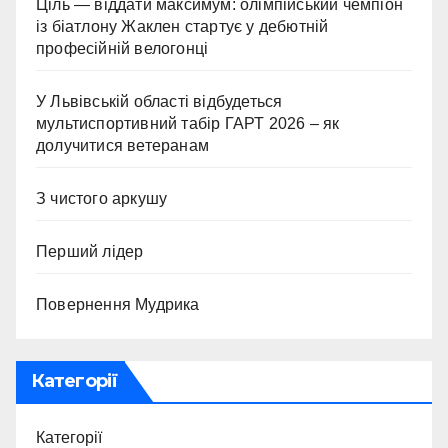
Ціль — віддати максимум: олімпійський чемпіон
із біатлону Жаклен стартує у дебютній
професійній велогонці
У Львівській області відбудеться
мультиспортивний табір ГАРТ 2026 – як
долучитися ветеранам
З чистого аркушу
Перший лідер
Повернення Мудрика
Категорії
Категорії