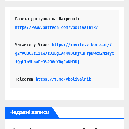
https://www.patreon.com/vbolivalnik/
Читайте у Viber 
https://invite.viber.com/?
g2=AQBC3zIilw7zD1LgIA448Dlkj%2FrpNWkx2NzsyX
4QgLIn9HbaFrR%2B6nXBgCaKMBDj
Telegram 
https://t.me/vbolivalnik
Недавні записи