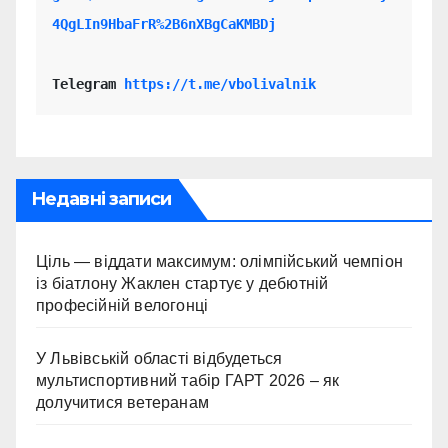
4QgLIn9HbaFrR%2B6nXBgCaKMBDj
Telegram 
https://t.me/vbolivalnik
Недавні записи
Ціль — віддати максимум: олімпійський чемпіон
із біатлону Жаклен стартує у дебютній
професійній велогонці
У Львівській області відбудеться
мультиспортивний табір ГАРТ 2026 – як
долучитися ветеранам