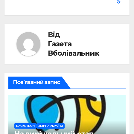
записів
Від
Газета
Вболівальник
Пов’язаний запис
БАСКЕТБОЛ
ЗБІРНА УКРАЇНИ
На вирішальний етап