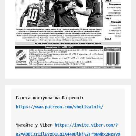
https://www.patreon.com/vbolivalnik/
Читайте у Viber 
https://invite.viber.com/?
g2=AQBC3zIilw7zD1LgIA448Dlkj%2FrpNWkx2NzsyX