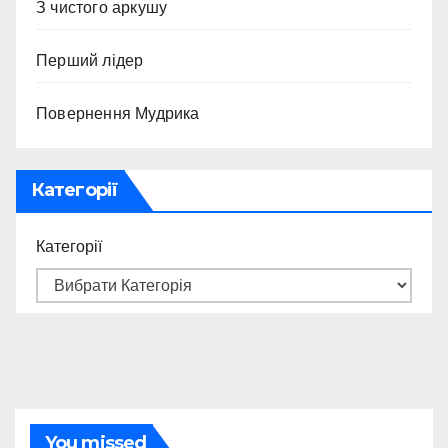
З чистого аркушу
Перший лідер
Повернення Мудрика
Категорії
Категорії
You missed