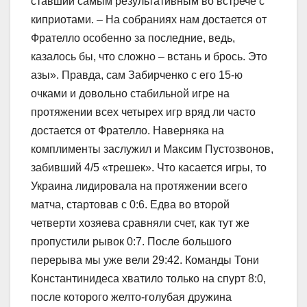
ставший самым результативным во встрече с
киприотами. – На собраниях нам достается от
Фрателло особенно за последние, ведь,
казалось бы, что сложно – встань и брось. Это
азы». Правда, сам Забирченко с его 15-ю
очками и довольно стабильной игре на
протяжении всех четырех игр вряд ли часто
достается от Фрателло. Наверняка на
комплименты заслужил и Максим Пустозвонов,
забивший 4/5 «трешек». Что касается игры, то
Украина лидировала на протяжении всего
матча, стартовав с 0:6. Едва во второй
четверти хозяева сравняли счет, как тут же
пропустили рывок 0:7. После большого
перерыва мы уже вели 29:42. Команды Тони
Константинидеса хватило только на спурт 8:0,
после которого желто-голубая дружина