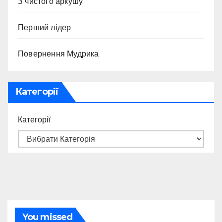
З чистого аркушу
Перший лідер
Повернення Мудрика
Категорії
Категорії
You missed