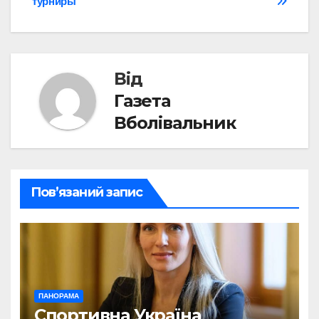
турниры
записів
Від
Газета
Вболівальник
Пов’язаний запис
ПАНОРАМА
Спортивна Україна