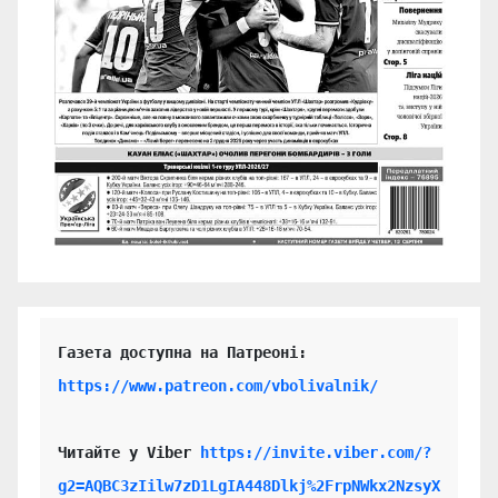
https://www.patreon.com/vbolivalnik/
Читайте у Viber 
https://invite.viber.com/?
g2=AQBC3zIilw7zD1LgIA448Dlkj%2FrpNWkx2NzsyX