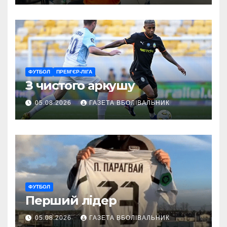
ветеранам
ФУТБОЛ
ПРЕМ’ЄР-ЛІГА
З чистого аркушу
05.08.2026
ГАЗЕТА ВБОЛІВАЛЬНИК
ФУТБОЛ
Перший лідер
05.08.2026
ГАЗЕТА ВБОЛІВАЛЬНИК