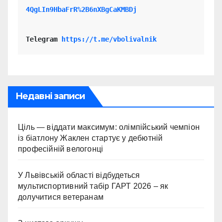
4QgLIn9HbaFrR%2B6nXBgCaKMBDj
Telegram 
https://t.me/vbolivalnik
Недавні записи
Ціль — віддати максимум: олімпійський чемпіон
із біатлону Жаклен стартує у дебютній
професійній велогонці
У Львівській області відбудеться
мультиспортивний табір ГАРТ 2026 – як
долучитися ветеранам