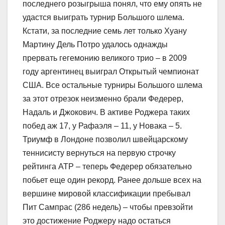
последнего розыгрыша понял, что ему опять не
удастся выиграть турнир Большого шлема.
Кстати, за последние семь лет только Хуану
Мартину Дель Потро удалось однажды
прервать гегемонию великого трио – в 2009
году аргентинец выиграл Открытый чемпионат
США. Все остальные турниры Большого шлема
за этот отрезок неизменно брали Федерер,
Надаль и Джокович. В активе Роджера таких
побед аж 17, у Рафаэля – 11, у Новака – 5.
Триумф в Лондоне позволил швейцарскому
теннисисту вернуться на первую строчку
рейтинга АТР – теперь Федерер обязательно
побьет еще один рекорд. Ранее дольше всех на
вершине мировой классификации пребывал
Пит Сампрас (286 недель) – чтобы превзойти
это достижение Роджеру надо остаться