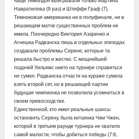
чаще Уимблдон выигрывали только Мартина
Навратилова (9 раз) и Штеффи Граф (7).
Темнокожая американка ни в полуфинале, ни в
решающем матче существенных проблем не
имела. Поочередно Виктория Азаренко и
Агнешка Радванска лишь в отдельных эпизодах
создавали проблемы Серене, которые та
решала быстро и жестко. С мощнейшей
подачей Уильямс никто на турнире справиться
не сумел. Радванска отчасти на кураже сумела
взять второй сет, но в решающей партии
будущая чемпионка не позволила усомниться в
своем превосходстве.
Единственной, кто имел реальные шансы
остановить Серену, была китаянка Чжи Чжен,
которой в третьем раунде турнира не хватило
самой малости, чтобы добиться победы (7:6,