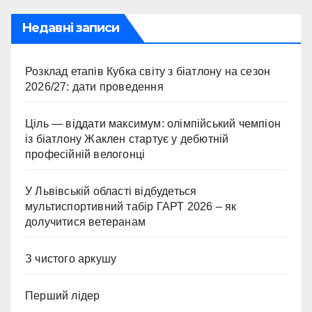
Недавні записи
Розклад етапів Кубка світу з біатлону на сезон
2026/27: дати проведення
Ціль — віддати максимум: олімпійський чемпіон
із біатлону Жаклен стартує у дебютній
професійній велогонці
У Львівській області відбудеться
мультиспортивний табір ГАРТ 2026 – як
долучитися ветеранам
З чистого аркушу
Перший лідер