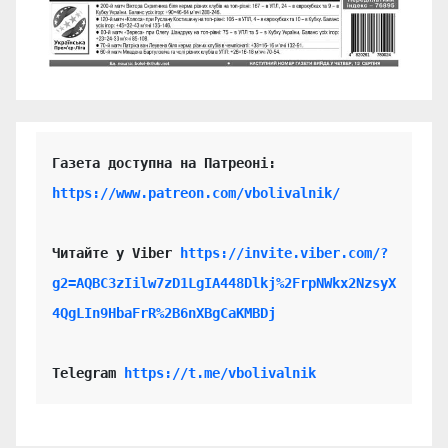
https://www.patreon.com/vbolivalnik/
Читайте у Viber 
https://invite.viber.com/?
g2=AQBC3zIilw7zD1LgIA448Dlkj%2FrpNWkx2NzsyX
4QgLIn9HbaFrR%2B6nXBgCaKMBDj
Telegram 
https://t.me/vbolivalnik