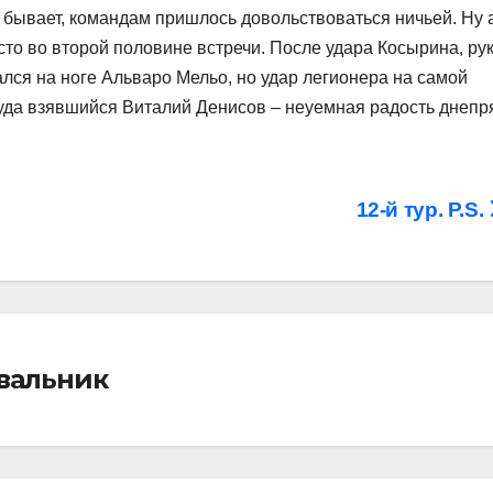
о бывает, командам пришлось довольствоваться ничьей. Ну 
то во второй половине встречи. После удара Косырина, ру
лся на ноге Альваро Мельо, но удар легионера на самой
куда взявшийся Виталий Денисов – неуемная радость днепр
12-й тур. P.S.
івальник