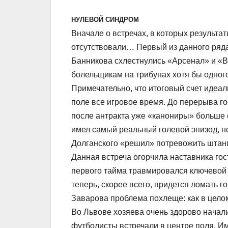
НУЛЕВОЙ СИНДРОМ
Вначале о встречах, в которых результа
отсутствовали… Первый из данного ряда
Банникова схлестнулись «Арсенал» и «В
болельщикам на трибунах хотя бы одного
Примечательно, что итоговый счет идеал
поле все игровое время. До перерыва г
после антракта уже «канониры» больше 
имел самый реальный голевой эпизод, н
Долганского «решил» потревожить штанг
Данная встреча огорчила наставника гос
первого тайма травмировался ключевой
теперь, скорее всего, придется ломать г
Заварова проблема похлеще: как в целом
Во Львове хозяева очень здорово начали
футболисты встречали в центре поля. Им