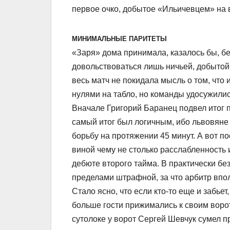
первое очко, добытое «Ильичевцем» на 
МИНИМАЛЬНЫЕ ПАРИТЕТЫ
«Заря» дома принимала, казалось бы, бе
довольствоваться лишь ничьей, добытой
весь матч не покидала мысль о том, чт
нулями на табло, но команды удосужилис
Вначале Григорий Баранец подвел итог п
самый итог был логичным, ибо львовян
борьбу на протяжении 45 минут. А вот п
виной чему не столько расслабленность 
дебюте второго тайма. В практически б
пределами штрафной, за что арбитр впо
Стало ясно, что если кто-то еще и забьет
больше гости прижимались к своим ворот
сутолоке у ворот Сергей Шевчук сумел п