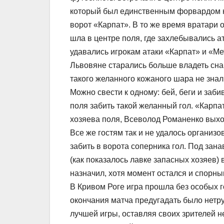
который был единственным форвардом на
ворот «Карпат». В то же время вратари 
шла в центре поля, где захлебывались а
удавались игрокам атаки «Карпат» и «Ме
Львовяне старались больше владеть сна
такого желанного кожаного шара не зна
Можно свести к одному: бей, беги и заби
поля забить такой желанный гол. «Карпат
хозяева поля, Всеволод Романенко выход
Все же гостям так и не удалось организо
забить в ворота соперника гол. Под зан
(как показалось лавке запасных хозяев)
назначил, хотя момент остался и спорны
В Кривом Роге игра прошла без особых 
окончания матча предугадать было нетру
лучшей игры, оставляя своих зрителей н