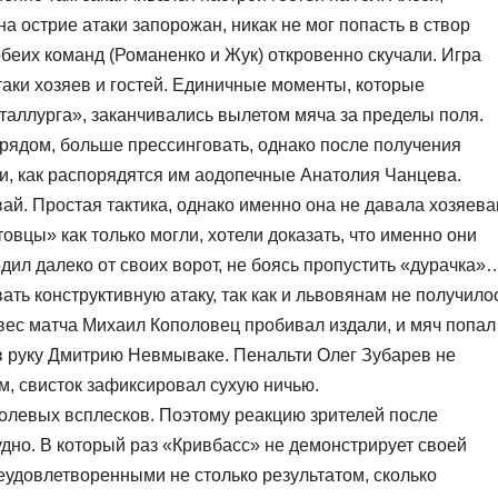
 острие атаки запорожан, никак не мог попасть в створ
обеих команд (Романенко и Жук) откровенно скучали. Игра
таки хозяев и гостей. Единичные моменты, которые
таллурга», заканчивались вылетом мяча за пределы поля.
рядом, больше прессинговать, однако после получения
ли, как распорядятся им аодопечные Анатолия Чанцева.
вай. Простая тактика, однако именно она не давала хозяев
овцы» как только могли, хотели доказать, что именно они
ил далеко от своих ворот, не боясь пропустить «дурачка»
вать конструктивную атаку, так как и львовянам не получило
авес матча Михаил Кополовец пробивал издали, и мяч попал
 в руку Дмитрию Невмываке. Пенальти Олег Зубарев не
м, свисток зафиксировал сухую ничью.
голевых всплесков. Поэтому реакцию зрителей после
дно. В который раз «Кривбасс» не демонстрирует своей
еудовлетворенными не столько результатом, сколько