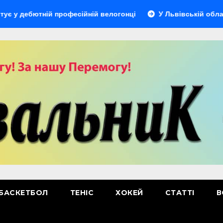
тній професійній велогонці
У Львівській області відбуд
БАСКЕТБОЛ
ТЕНІС
ХОКЕЙ
СТАТТІ
В