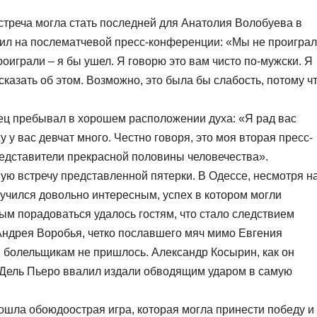
встреча могла стать последней для Анатолия Волобуева в
щил на послематчевой пресс-конференции: «Мы не проиграл
роиграли – я бы ушел. Я говорю это вам чисто по-мужски. Я
казать об этом. Возможно, это была бы слабость, потому ч
ец пребывал в хорошем расположении духа: «Я рад вас
у у вас девчат много. Честно говоря, это моя вторая пресс-
редставители прекрасной половины человечества».
ую встречу представленной пятерки. В Одессе, несмотря н
учился довольно интересным, успех в котором могли
вым порадоваться удалось гостям, что стало следствием
ндрея Воробья, четко пославшего мяч мимо Евгения
 болельщикам не пришлось. Александр Косырин, как он
о Дель Пьеро ввалил издали обводящим ударом в самую
ошла обоюдоострая игра, которая могла принести победу и