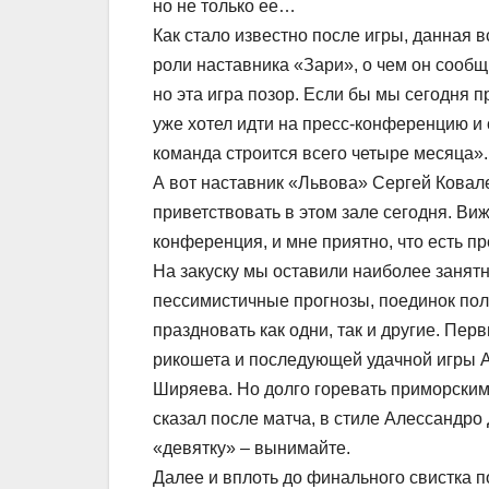
но не только ее…
Как стало известно после игры, данная 
роли наставника «Зари», о чем он сооб
но эта игра позор. Если бы мы сегодня п
уже хотел идти на пресс-конференцию и с
команда строится всего четыре месяца».
А вот наставник «Львова» Сергей Ковал
приветствовать в этом зале сегодня. Виж
конференция, и мне приятно, что есть п
На закуску мы оставили наиболее занятн
пессимистичные прогнозы, поединок пол
праздновать как одни, так и другие. Пер
рикошета и последующей удачной игры А
Ширяева. Но долго горевать приморским
сказал после матча, в стиле Алессандр
«девятку» – вынимайте.
Далее и вплоть до финального свистка п