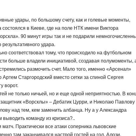
тивные удары, по большому счету, как и голевые моменты,
 состоялся в Киеве, где на поле НТК имени Виктора
орскла». 90 минут игры так и не подарили немногочисленн
 результативного удара.
ьно соответствовал тому, что происходило на футбольном
ости больше владели инициативой, создавая полумоменты, 
стремились размочить счет. Мало того, именно «Арсенал»
о Артем Старгородский вместо сетки за спиной Сергея
у ворот.
тей не только ничьей, но и еще одной неприятностью. В кон
 защитник «Ворсклы» – Дебатик Цурри, и Николаю Павлову
олову над тем, кем заменить албанца. Ну а у Александра
 выводить команду из кризиса?..
 матч. Практически все атаки соперника львовские
енно там заканчивался настрой гостей на гол. Алози,