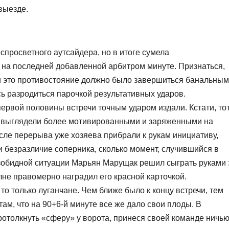
выезде.
спросветного аутсайдера, но в итоге сумела
 на последней добавленной арбитром минуте. Признаться,
о и это противостояние должно было завершиться банальны
ь разродиться парочкой результативных ударов.
ервой половины встречи точным ударом издали. Кстати, то
е выглядели более мотивированными и заряженными на
осле перерыва уже хозяева прибрали к рукам инициативу,
и безразличие соперника, сколько момент, случившийся в
езобидной ситуации Марьян Марущак решил сыграть руками 
лне правомерно наградил его красной карточкой.
, то только луганчане. Чем ближе было к концу встречи, тем
ам, что на 90+6-й минуте все же дало свои плоды. В
ротолкнуть «сферу» у ворота, принеся своей команде ничью