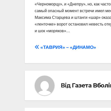
«Черноморцу», и «Днепру», но, как част
самый опасный момент встречи имел мес
Максима Старцева и штанги «шар» оказа
«ленточке» ворот остановил невесть от
и шок «моряков»…
Навігація
«ТАВРИЯ» – «ДИНАМО»
записів
Від
Газета Вбол