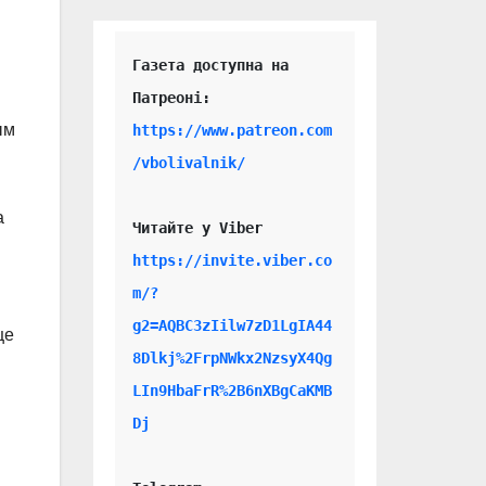
Газета доступна на 
ым
https://www.patreon.com
/vbolivalnik/
а
Читайте у Viber 
https://invite.viber.co
m/?
g2=AQBC3zIilw7zD1LgIA44
це
8Dlkj%2FrpNWkx2NzsyX4Qg
LIn9HbaFrR%2B6nXBgCaKMB
Dj