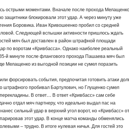
сь острыми моментами. Вначале после прохода Мелащенк
о защитники блокировали этот удар. А через минуту уже
вгения Боровика. Иван Кривошеенко пробил со средней
угловой. Следующей вспышки активности пришлось ждать
гостей мяч был доставлен в район штрафной площади
дар по воротам «Кривбасса». Однако наиболее реальный
а 35-й минуте после флангового прохода Пашаева мяч был
где Мелащенко из выгодной позиции не сумел поразить
ли форсировать события, предпочитая готовить атаки дол
 со штрафного пробивал Бартулович, но Глущенко сумел
д перекладины. В ответ… В ответ «Кривбасс» сам себе
ачно отдал мяч партнеру, что идеально выдал пас на
анес сильный удар в верхний угол ворот, но «Кривбасс» о
 парировав этот удар. В конце матча команды обменялись
олевыми – трудно. В итоге нулевая ничья. Для гостей это