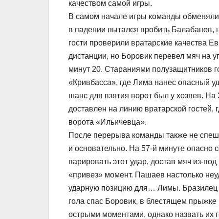
качеством самой игры.
В самом начале игры команды обменяли
в падении пытался пробить Балабанов, н
гости проверили вратарские качества Е
дистанции, но Боровик перевел мяч на 
минут 20. Стараниями полузащитников 
«Кривбасса», где Лима нанес опасный у
шанс для взятия ворот был у хозяев. Н
доставлен на линию вратарской гостей, 
ворота «Ильичевца».
После перерыва команды также не спеши
и основательно. На 57-й минуте опасно
парировать этот удар, достав мяч из-по
«привез» момент. Пашаев настолько неуд
ударную позицию для… Лимы. Бразилец н
гола спас Боровик, в блестящем прыжке
острыми моментами, однако назвать их г