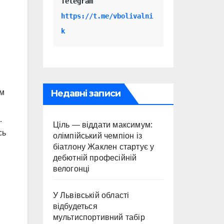
Telegram 
https://t.me/vbolivalni
k
Недавні записи
ам
…
Ціль — віддати максимум:
сь
олімпійський чемпіон із
біатлону Жаклен стартує у
дебютній професійній
велогонці
У Львівській області
відбудеться
мультиспортивний табір