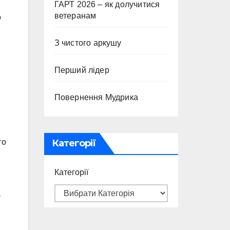
ГАРТ 2026 – як долучитися
ветеранам
о
З чистого аркушу
Перший лідер
Повернення Мудрика
Категорії
го
Категорії
т