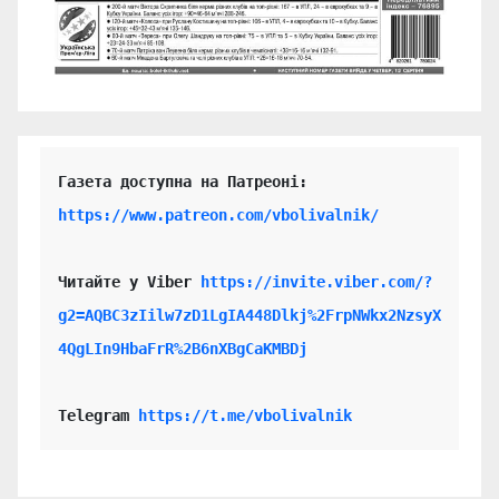
https://www.patreon.com/vbolivalnik/
Читайте у Viber 
https://invite.viber.com/?
g2=AQBC3zIilw7zD1LgIA448Dlkj%2FrpNWkx2NzsyX
4QgLIn9HbaFrR%2B6nXBgCaKMBDj
Telegram 
https://t.me/vbolivalnik