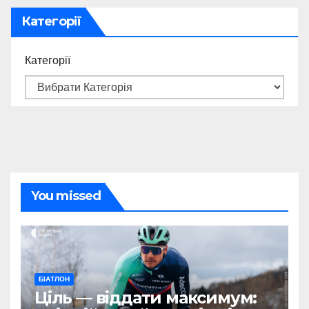
Категорії
Категорії
You missed
БІАТЛОН
Ціль — віддати максимум: