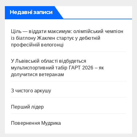
Недавні записи
Ціль — віддати максимум: олімпійський чемпіон
із біатлону Жаклен стартує у дебютній
професійній велогонці
У Львівській області відбудеться
мультиспортивний табір ГАРТ 2026 – як
долучитися ветеранам
З чистого аркушу
Перший лідер
Повернення Мудрика