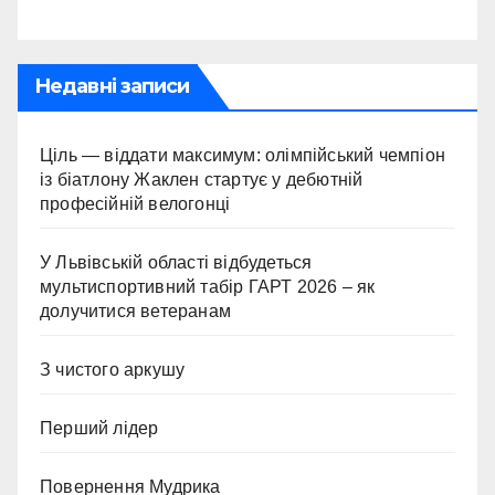
Недавні записи
Ціль — віддати максимум: олімпійський чемпіон
із біатлону Жаклен стартує у дебютній
професійній велогонці
У Львівській області відбудеться
мультиспортивний табір ГАРТ 2026 – як
долучитися ветеранам
З чистого аркушу
Перший лідер
Повернення Мудрика