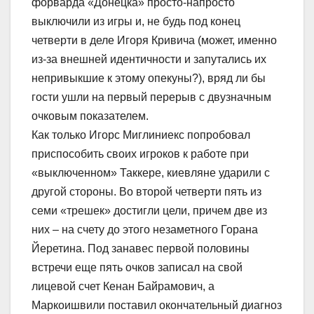
форварда «Донецка» просто-напросто
выключили из игры и, не будь под конец
четверти в деле Игоря Кривича (может, именно
из-за внешней идентичности и запутались их
непривыкшие к этому опекуны?), вряд ли бы
гости ушли на первый перерыв с двузначным
очковым показателем.
Как только Игорс Миглиниекс попробовал
приспособить своих игроков к работе при
«выключенном» Таккере, киевляне ударили с
другой стороны. Во второй четверти пять из
семи «трешек» достигли цели, причем две из
них – на счету до этого незаметного Горана
Йеретина. Под занавес первой половины
встречи еще пять очков записал на свой
лицевой счет Кенан Байрамович, а
Маркоишвили поставил окончательный диагноз