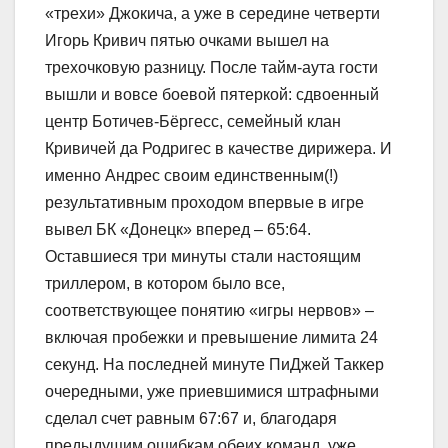
«трехи» Джокича, а уже в середине четверти
Игорь Кривич пятью очками вышел на
трехочковую разницу. После тайм-аута гости
вышли и вовсе боевой пятеркой: сдвоенный
центр Ботичев-Бёргесс, семейный клан
Кривичей да Родригес в качестве дирижера. И
именно Андрес своим единственным(!)
результативным проходом впервые в игре
вывел БК «Донецк» вперед – 65:64.
Оставшиеся три минуты стали настоящим
триллером, в котором было все,
соответствующее понятию «игры нервов» –
включая пробежки и превышение лимита 24
секунд. На последней минуте ПиДжей Таккер
очередными, уже приевшимися штрафными
сделал счет равным 67:67 и, благодаря
предыдущим ошибкам обеих команд, уже