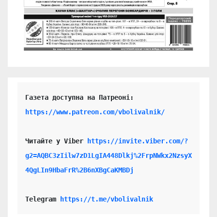
https://www.patreon.com/vbolivalnik/
Читайте у Viber 
https://invite.viber.com/?
g2=AQBC3zIilw7zD1LgIA448Dlkj%2FrpNWkx2NzsyX
4QgLIn9HbaFrR%2B6nXBgCaKMBDj
Telegram 
https://t.me/vbolivalnik