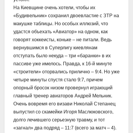
На Киевщине очень хотели, чтобы их
«Будивельник» сохранил двоевластие с ЗТР на
макушке таблицы. Но особых иллюзий, что
удастся объехать «Авиатор» на одном, как
говорят хоккеисты, коньке – не питали. Ведь
вернувшимся в Суперлигу киевлянам
отступать было некуда – три «баранки» в их
пассиве уже имелось. Правда, к 16-й минуте
«строители» оторвались прилично – 9:4. Но уже
четыре минуты спустя стало 9:7, причем
опорный бросок низом провернул играющий
главный тренер авиаторов Андрей Мельник.
Очень вовремя его визави Николай Степанец
выпустил со скамейки Игоря Маслюковского,
долго лечившего серьезную травму, и тот
«загнал» два подряд – 11:7 (всего за матч – 4).