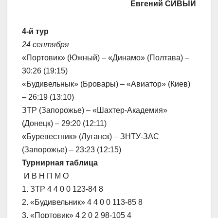
Евгений СИВЫЙ
4-й тур
24 сентября
«Портовик» (Южный) – «Динамо» (Полтава) –
30:26 (19:15)
«Будивельнык» (Бровары) – «Авиатор» (Киев)
– 26:19 (13:10)
ЗТР (Запорожье) – «Шахтер-Академия»
(Донецк) – 29:20 (12:11)
«Буревестник» (Луганск) – ЗНТУ-ЗАС
(Запорожье) – 23:23 (12:15)
Турнирная таблица
И В Н П М О
1. ЗТР 4 4 0 0 123-84 8
2. «Будивельник» 4 4 0 0 113-85 8
3. «Портовик» 4 2 0 2 98-105 4