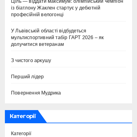
Ціль — віддати максимум: олімпійський чемпіон
із біатлону Жаклен стартує у дебютній
професійній велогонці
У Львівській області відбудеться
мультиспортивний табір ГАРТ 2026 – як
долучитися ветеранам
З чистого аркушу
Перший лідер
Повернення Мудрика
Категорії
Категорії