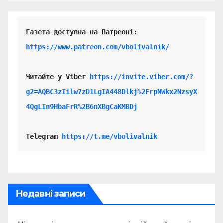
https://www.patreon.com/vbolivalnik/
Читайте у Viber 
https://invite.viber.com/?
g2=AQBC3zIilw7zD1LgIA448Dlkj%2FrpNWkx2NzsyX
4QgLIn9HbaFrR%2B6nXBgCaKMBDj
Telegram 
https://t.me/vbolivalnik
Недавні записи