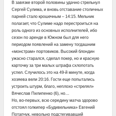
В завязке второй половины удачно стрельнул
Сергей Сулима, и вновь отставание столичных
парней стало крошечным – 14:15. Мельник
полагает, что Сулиме надо перестроиться на
роль одного из основных исполнителей, ибо
сезон по аренде в Южном был для него
периодом появлений на замену тогдашним
«монстрам» портовиков. Высокий блондин
ужасно старался, сделал покер, но и красную
карточку за три малых штрафа схлопотать
успел. Случилось это на 49-й минуте, когда
хозяева вели 20:16. Гости еще попытались
устроить штурм, благо, неплохо «стрелял»
Вячеслав Пилипенко (6), но…
Но, во-первых, всю середину матча здорово
отстоял голкипер «Будивельника» Евгений
Потапчук, невольно подстегивавший