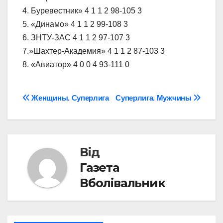
4. Буревестник» 4 1 1 2 98-105 3
5. «Динамо» 4 1 1 2 99-108 3
6. ЗНТУ-ЗАС 4 1 1 2 97-107 3
7.»Шахтер-Академия» 4 1 1 2 87-103 3
8. «Авиатор» 4 0 0 4 93-111 0
Навігація
Женщины. Суперлига
Суперлига. Мужчины
записів
Від
Газета
Вболівальник