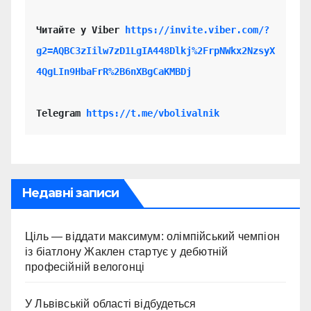
Читайте у Viber 
https://invite.viber.com/?
g2=AQBC3zIilw7zD1LgIA448Dlkj%2FrpNWkx2NzsyX
4QgLIn9HbaFrR%2B6nXBgCaKMBDj
Telegram 
https://t.me/vbolivalnik
Недавні записи
Ціль — віддати максимум: олімпійський чемпіон
із біатлону Жаклен стартує у дебютній
професійній велогонці
У Львівській області відбудеться