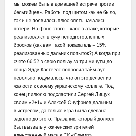
мы можем быть в домашней встрече против
бельгийцев». Работы под щитом как не было,
так и не появилось плюс опять начались
потери. На фоне этого – хаос в атаке, которые
реализовался в кучу неподготовленных
бросков (как вам такой показатель – 15%
реализованных дальних попыток?) А когда при
счете 66:52 в свою пользу за три минуты до
конца Эдди Кастеелс попросил тайм-аут,
невольно подумалось, что он это делает из
жалости к своему украинскому коллеге. Под
конец пилюлю подсластили Сергей Лищук
своим «2+1» и Алексей Онуфриев дальним
выстрелом, да только игра была сделана
задолго до этого. Праздник, который должен
был вызвать у южненских зрителей
единственный матч в СК «Олимп»,