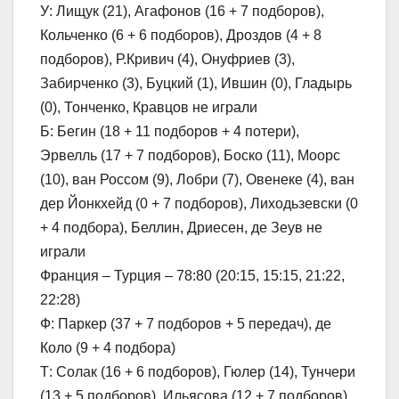
У: Лищук (21), Агафонов (16 + 7 подборов),
Кольченко (6 + 6 подборов), Дроздов (4 + 8
подборов), Р.Кривич (4), Онуфриев (3),
Забирченко (3), Буцкий (1), Ившин (0), Гладырь
(0), Тонченко, Кравцов не играли
Б: Бегин (18 + 11 подборов + 4 потери),
Эрвелль (17 + 7 подборов), Боско (11), Моорс
(10), ван Россом (9), Лобри (7), Овенеке (4), ван
дер Йонкхейд (0 + 7 подборов), Лиходьзевски (0
+ 4 подбора), Беллин, Дриесен, де Зеув не
играли
Франция – Турция – 78:80 (20:15, 15:15, 21:22,
22:28)
Ф: Паркер (37 + 7 подборов + 5 передач), де
Коло (9 + 4 подбора)
Т: Солак (16 + 6 подборов), Гюлер (14), Тунчери
(13 + 5 подборов), Ильясова (12 + 7 подборов)