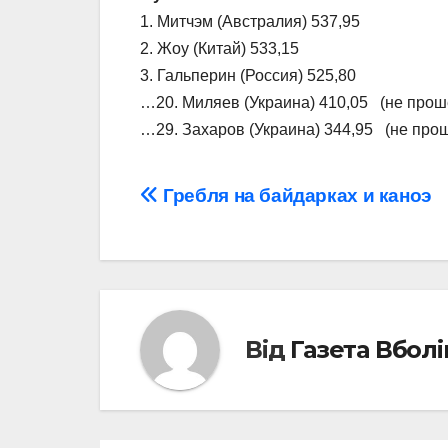
1. Митчэм (Австралия) 537,95
2. Жоу (Китай) 533,15
3. Гальперин (Россия) 525,80
…20. Миляев (Украина) 410,05 (не про
…29. Захаров (Украина) 344,95 (не пр
Навігація
Гребля на байдарках и каноэ
записів
Від
Газета Вбол