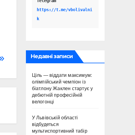
Telegram 
https://t.me/vbolivalni
k
Недавні записи
Ціль — віддати максимум:
олімпійський чемпіон із
біатлону Жаклен стартує у
дебютній професійній
велогонці
У Львівській області
відбудеться
мультиспортивний табір