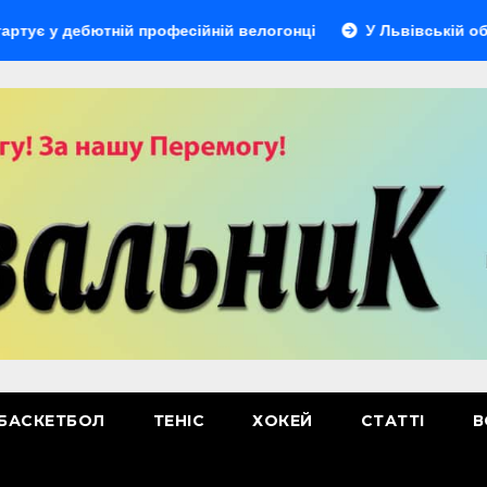
 дебютній професійній велогонці
У Львівській області в
БАСКЕТБОЛ
ТЕНІС
ХОКЕЙ
СТАТТІ
В