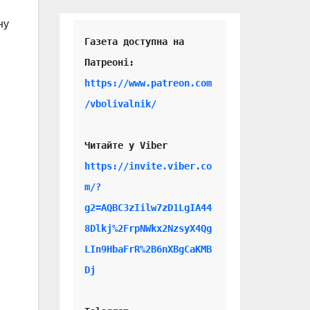
ну
Газета доступна на 
https://www.patreon.com
/vbolivalnik/
Читайте у Viber 
https://invite.viber.co
m/?
g2=AQBC3zIilw7zD1LgIA44
8Dlkj%2FrpNWkx2NzsyX4Qg
LIn9HbaFrR%2B6nXBgCaKMB
Dj