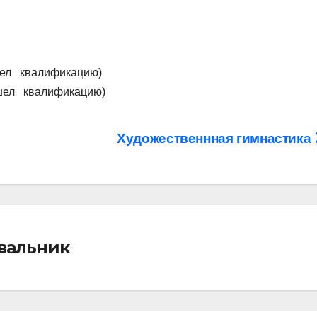
шел квалификацию)
ошел квалификацию)
Художественнная гимнастика
івальник