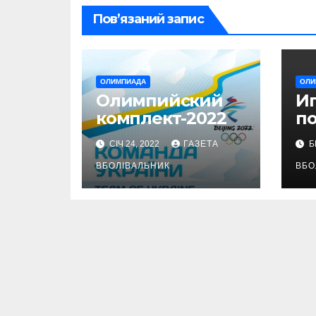
Пов’язаний запис
ОЛИМПИАДА
ОЛИ
Олимпийский
Иг
комплект-2022
по
т
СІЧ 24, 2022
ГАЗЕТА
Б
ВБОЛІВАЛЬНИК
ВБО