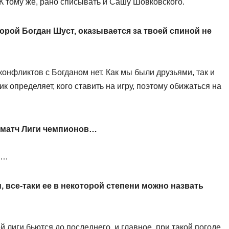
 К тому же, рано списывать и Сашу Шовковского.
торой Богдан Шуст, оказывается за твоей спиной не
онфликтов с Богданом нет. Как мы были друзьями, так и
к определяет, кого ставить на игру, поэтому обижаться на
 матч Лиги чемпионов…
»…
, все-таки ее в некоторой степени можно назвать
 лиги бьются до последнего, и главное, при такой погоде