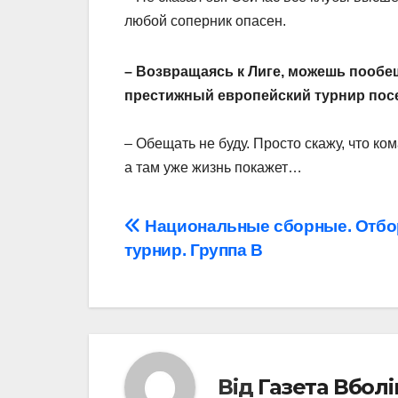
любой соперник опасен.
– Возвращаясь к Лиге, можешь пообе
престижный европейский турнир пос
– Обещать не буду. Просто скажу, что к
а там уже жизнь покажет…
Навігація
Национальные сборные. Отб
турнир. Группа В
записів
Від
Газета Вбол