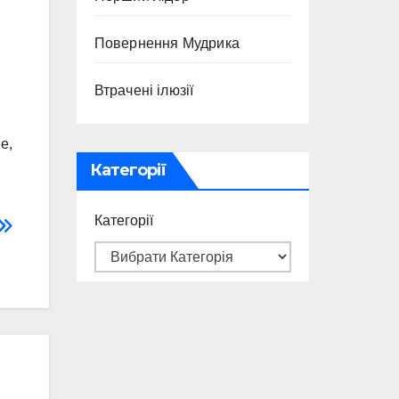
Повернення Мудрика
Втрачені ілюзії
е,
Категорії
Категорії