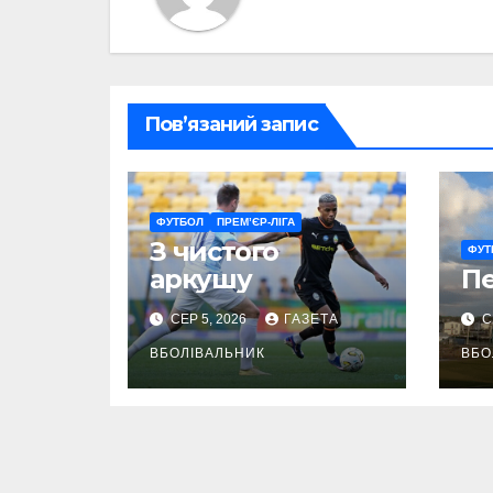
Пов’язаний запис
ФУТБОЛ
ПРЕМ’ЄР-ЛІГА
З чистого
ФУТ
аркушу
П
СЕР 5, 2026
ГАЗЕТА
С
ВБОЛІВАЛЬНИК
ВБО