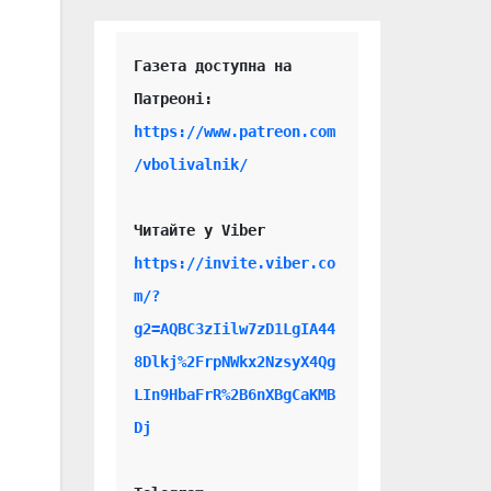
Газета доступна на 
https://www.patreon.com
/vbolivalnik/
Читайте у Viber 
https://invite.viber.co
m/?
g2=AQBC3zIilw7zD1LgIA44
8Dlkj%2FrpNWkx2NzsyX4Qg
LIn9HbaFrR%2B6nXBgCaKMB
Dj