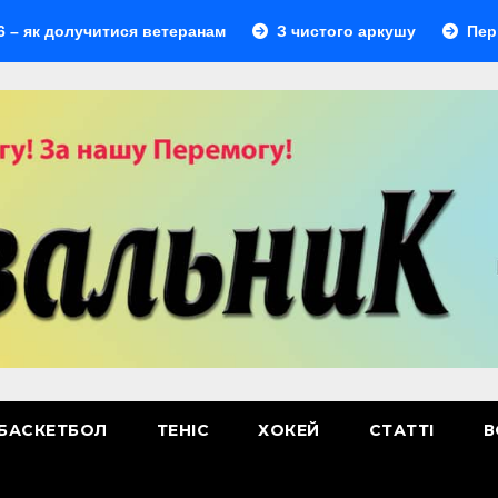
олучитися ветеранам
З чистого аркушу
Перший ліде
БАСКЕТБОЛ
ТЕНІС
ХОКЕЙ
СТАТТІ
В