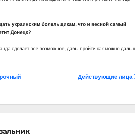
щать украинским болельщикам, что и весной самый
етит Донецк?
оманда сделает все возможное, дабы пройти как можно дальш
орочный
Действующие лица
івальник