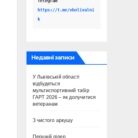
Telegram 
https://t.me/vbolivalni
k
Недавні записи
У Львівській області
відбудеться
мультиспортивний табір
ГАРТ 2026 – як долучитися
ветеранам
З чистого аркушу
Перший лідер