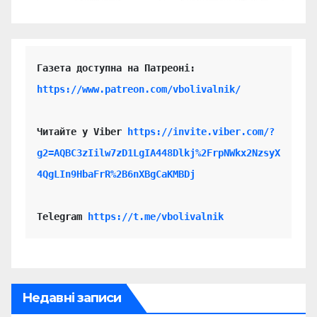
https://www.patreon.com/vbolivalnik/
Читайте у Viber 
https://invite.viber.com/?
g2=AQBC3zIilw7zD1LgIA448Dlkj%2FrpNWkx2NzsyX
4QgLIn9HbaFrR%2B6nXBgCaKMBDj
Telegram 
https://t.me/vbolivalnik
Недавні записи