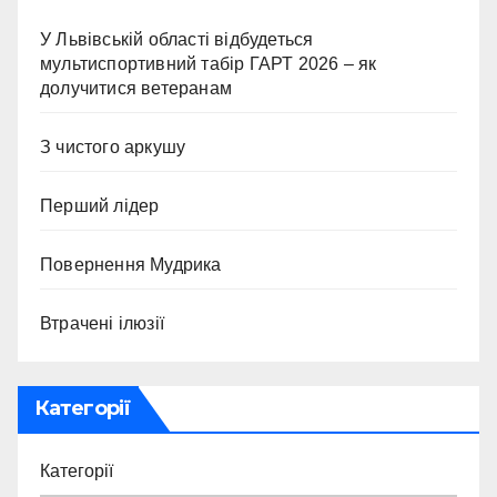
У Львівській області відбудеться
мультиспортивний табір ГАРТ 2026 – як
долучитися ветеранам
З чистого аркушу
Перший лідер
Повернення Мудрика
Втрачені ілюзії
Категорії
Категорії