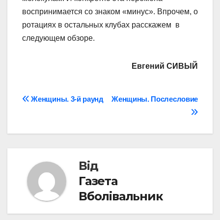
воспринимается со знаком «минус». Впрочем, о
ротациях в остальных клубах расскажем в
следующем обзоре.
Евгений СИВЫЙ
Навігація
Женщины. 3-й раунд
Женщины. Послесловие
записів
Від
Газета
Вболівальник