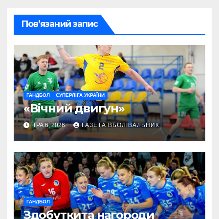
Пов’язаний запис
ГАНДБОЛ
СУПЕРЛІГА УКРАЇНИ
«Вічний двигун»
ТРА 6, 2026
ГАЗЕТА ВБОЛІВАЛЬНИК
ГАНДБОЛ
Здобуткита нагороди