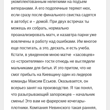
укомплектованным нелегкими на подъем
ветеранами. А его подопечные теряют нюх,
если сразу после финального свистка садятся
в автобус и – домой. При двух встречах ты
можешь их собрать, нормально
проанализировать матч, и назавтра парни уже
вовлечены в работу над ошибками. Им многое
еще постигать, а это, дескать, и есть учеба.
Кстати, в увиденном мною матче «засовцев»
со «строителями» гости отнюдь не выглядели
мальчиками для битья. И это притом, что не
смог прибыть на Киевщину один из лидеров
команды Максим Еськов. Оказывается, он
всерьез занят на производстве. Я так понял,
что разыгрывающий запорожцев – начальник
смены! Это вам не фарерские кочегары-
плотники. Компания Невинского такая ранняя,