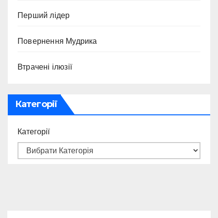
Перший лідер
Повернення Мудрика
Втрачені ілюзії
Категорії
Категорії