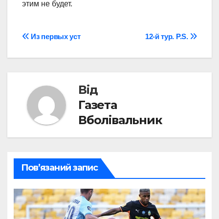
этим не будет.
Навігація
Из первых уст
12-й тур. P.S.
записів
Від
Газета
Вболівальник
Пов’язаний запис