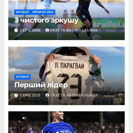
ФУТБОЛ
ПРЕМ’ЄР-ЛІГА
З чистого аркушу
СЕР 5, 2026
ГАЗЕТА ВБОЛІВАЛЬНИК
ФУТБОЛ
Перший лідер
СЕР 5, 2026
ГАЗЕТА ВБОЛІВАЛЬНИК