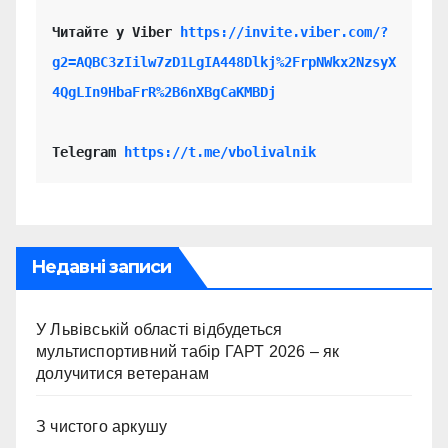
Читайте у Viber 
https://invite.viber.com/?
g2=AQBC3zIilw7zD1LgIA448Dlkj%2FrpNWkx2NzsyX
4QgLIn9HbaFrR%2B6nXBgCaKMBDj
Telegram 
https://t.me/vbolivalnik
Недавні записи
У Львівській області відбудеться
мультиспортивний табір ГАРТ 2026 – як
долучитися ветеранам
З чистого аркушу