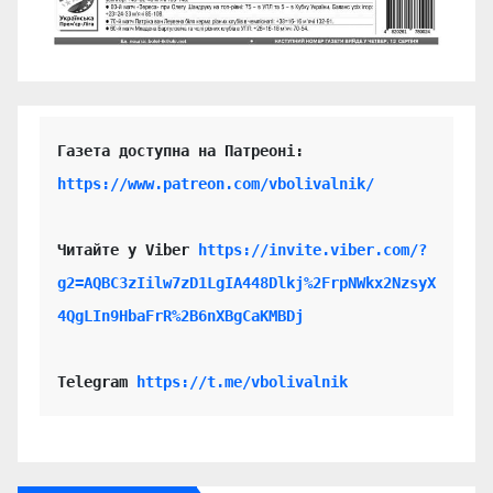
https://www.patreon.com/vbolivalnik/
Читайте у Viber 
https://invite.viber.com/?
g2=AQBC3zIilw7zD1LgIA448Dlkj%2FrpNWkx2NzsyX
4QgLIn9HbaFrR%2B6nXBgCaKMBDj
Telegram 
https://t.me/vbolivalnik