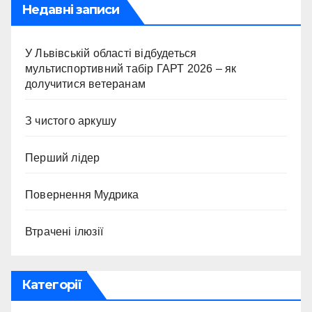
Недавні записи
У Львівській області відбудеться
мультиспортивний табір ГАРТ 2026 – як
долучитися ветеранам
З чистого аркушу
Перший лідер
Повернення Мудрика
Втрачені ілюзії
Категорії