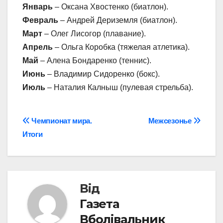
Январь
– Оксана Хвостенко (биатлон).
Февраль
– Андрей Дериземля (биатлон).
Март
– Олег Лисогор (плавание).
Апрель
– Ольга Коробка (тяжелая атлетика).
Май
– Алена Бондаренко (теннис).
Июнь
– Владимир Сидоренко (бокс).
Июль
– Наталия Калныш (пулевая стрельба).
Навігація
Чемпионат мира.
Межсезонье
Итоги
записів
Від
Газета
Вболівальник