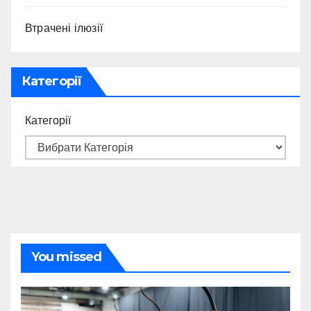
Втрачені ілюзії
Категорії
Категорії
You missed