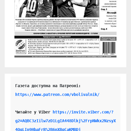
https://www.patreon.com/vbolivalnik/
Читайте у Viber 
https://invite.viber.com/?
g2=AQBC3zIilw7zD1LgIA448Dlkj%2FrpNWkx2NzsyX
4QgLIn9HbaFrR%2B6nXBgCaKMBDj