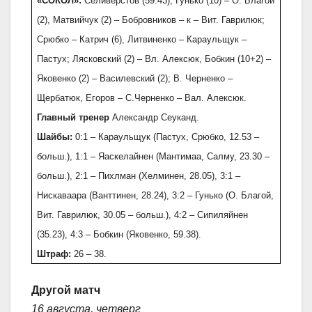
«СОКОЛ»:
Селиверстов (59:43); Гунько (10) – О. Благой
(2), Матвийчук (2) – Бобровников – к – Вит. Гаврилюк;
Срюбко – Катрич (6), Литвиненко – Караульщук –
Пастух; Лясковский (2) – Вл. Алексюк, Бобкин (10+2) –
Яковенко (2) – Василевский (2); В. Черненко –
Щербатюк, Егоров – С.Черненко – Вал. Алексюк.
Главный тренер
Александр Сеуканд.
Шайбы:
0:1 – Караульщук (Пастух, Срюбко, 12.53 –
больш.), 1:1 – Яаскелайнен (Мантимаа, Салму, 23.30 –
больш.), 2:1 – Пихлман (Хелминен, 28.05), 3:1 –
Нискаваара (Ванттинен, 28.24), 3:2 – Гунько (О. Благой,
Вит. Гаврилюк, 30.05 – больш.), 4:2 – Сипиляйнен
(35.23), 4:3 – Бобкин (Яковенко, 59.38).
Штраф:
26 – 38.
Другой матч
16 августа, четверг