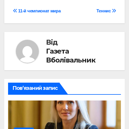
Навігація
11-й чемпионат мира
Теннис
записів
Від
Газета
Вболівальник
Пов’язаний запис