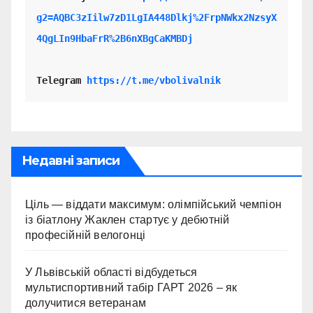
g2=AQBC3zIilw7zD1LgIA448Dlkj%2FrpNWkx2NzsyX
4QgLIn9HbaFrR%2B6nXBgCaKMBDj
Telegram 
https://t.me/vbolivalnik
Недавні записи
Ціль — віддати максимум: олімпійський чемпіон
із біатлону Жаклен стартує у дебютній
професійній велогонці
У Львівській області відбудеться
мультиспортивний табір ГАРТ 2026 – як
долучитися ветеранам