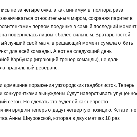
ись не за четыре очка, а как минимум в полтора раза
заканчиваться относительным миром, сохраняя паритет в
«освитянками» первом поединке в самый последний момент
 она повернулась лицом к более сильным. Вратарь гостей
мый лучший свой матч, в решающий момент сумела отбить
ункт для всей команды. А вот на следующий день
йей Карбунар (играющий тренер команды), не дали
ала правильный реверанс.
и домашние поражения ужгородских гандболисток. Теперь
ми конкурентками вынуждены будут наверстывать упущенно
ий сезон. Но сделать это будет ой как непросто –
нки вряд ли теперь отдадут четвертую позицию. Кстати, не
тва Анны Шнуровской, которая в двух матчах 18 раз