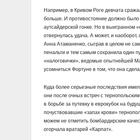
Например, в Кривом Роге девчата сражал
больше. И противостояние должно было 
аутсайдерской гонке. Но в выигранном 
отвернулась удача. А может, и наоборот,
Анна Атаманенко, сыграв в целом не са
пенальти и тем самым сохранила один п
«налоговички», ведомые опытнейшей Ма
усомниться Фортуне в том, что она сдел
Куда более серьезные последствия имел
они после очных встреч с тернопольски
в борьбе за путевку в еврокубок на будущ
почуствовавшие «запах крови» тернополя
можем не отметить бомбардирские качес
огорчала вратарей «Карпат».