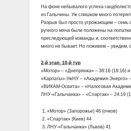
На фоне небывалого успеха гандболисток
из Галычины. Уж слишком много потерял
Разрыв был просто угрожающим – семь о
ручного мяча были положены на лопатки,
преследующей команды и, соответственн
много не бывает. Но поживем – увидим, 
2-й этап. 10-й тур
«Мотор» – «Днепрянка» – 38:16 (18:16) и 
«Карпаты»-УжНУ – «Академия-Энерго» – 21
«ВИКАМ-Освита» – «Налоговая Академия» 
ЛНУ-«Галычанка» – «Спартак» – 24:19 (11:
1. «Мотор» (Запорожье) 46 (очков)
2. «Спартак» (Киев) 44
3. ЛНУ-«Галычанка» (Львов) 41