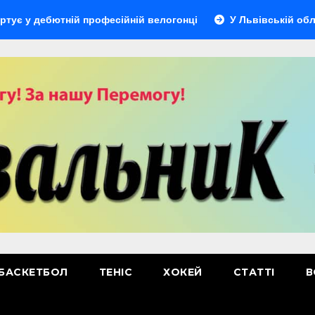
бютній професійній велогонці
У Львівській області відб
БАСКЕТБОЛ
ТЕНІС
ХОКЕЙ
СТАТТІ
В