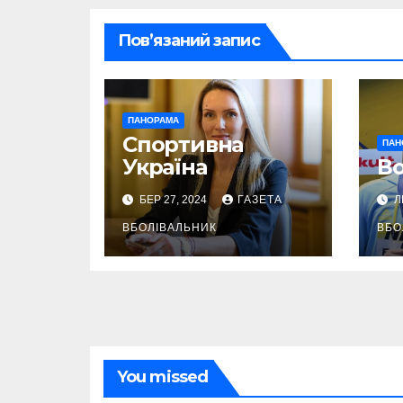
Пов’язаний запис
ПАНОРАМА
Спортивна
ПАН
Україна
Во
БЕР 27, 2024
ГАЗЕТА
Л
ВБОЛІВАЛЬНИК
ВБО
You missed