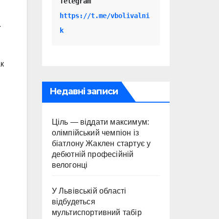
Telegram 
https://t.me/vbolivalni
.
k
к
Недавні записи
Ціль — віддати максимум:
олімпійський чемпіон із
біатлону Жаклен стартує у
дебютній професійній
велогонці
У Львівській області
відбудеться
мультиспортивний табір