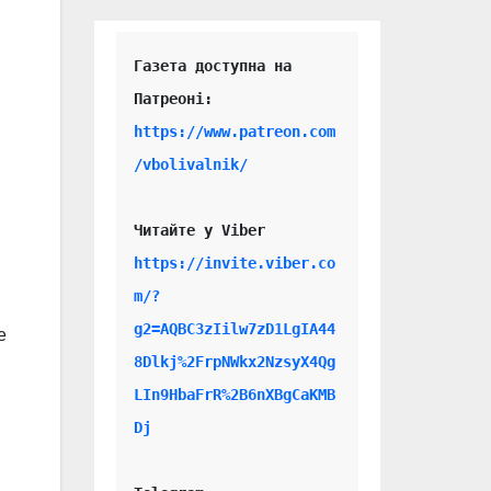
Газета доступна на 
https://www.patreon.com
/vbolivalnik/
Читайте у Viber 
https://invite.viber.co
m/?
g2=AQBC3zIilw7zD1LgIA44
е
8Dlkj%2FrpNWkx2NzsyX4Qg
LIn9HbaFrR%2B6nXBgCaKMB
Dj