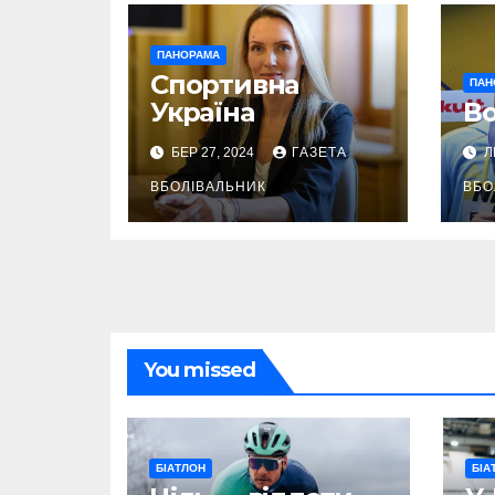
ПАНОРАМА
Спортивна
ПАН
Україна
Во
БЕР 27, 2024
ГАЗЕТА
Л
ВБОЛІВАЛЬНИК
ВБО
You missed
БІАТЛОН
БІА