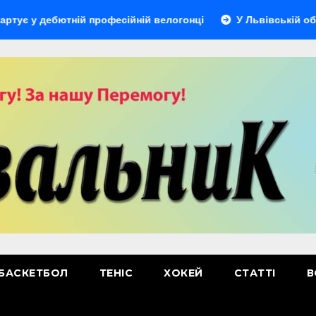
ебютній професійній велогонці
У Львівській області від
БАСКЕТБОЛ
ТЕНІС
ХОКЕЙ
СТАТТІ
В