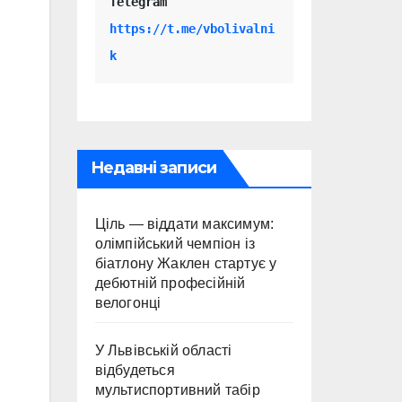
Telegram 
https://t.me/vbolivalni
k
Недавні записи
Ціль — віддати максимум:
олімпійський чемпіон із
біатлону Жаклен стартує у
дебютній професійній
велогонці
У Львівській області
відбудеться
мультиспортивний табір