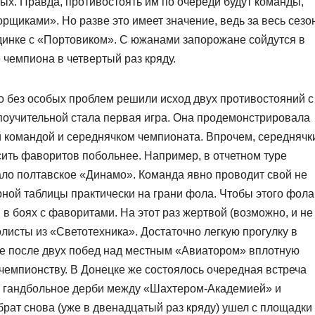
ых. Правда, противостоять им по очереди будут команды,
щиками». Но разве это имеет значение, ведь за весь сезо
единке с «Портовиком». С южанами запорожане сойдутся в
 чемпиона в четвертый раз кряду.
 без особых проблем решили исход двух противостояний с
оучительной стала первая игра. Она продемонстрировала
й командой и середнячком чемпионата. Впрочем, середнячк
сить фаворитов побольнее. Например, в отчетном туре
ло полтавское «Динамо». Команда явно проводит свой не
рной таблицы практически на грани фола. Чтобы этого фола
 в боях с фаворитами. На этот раз жертвой (возможно, и не
олисты из «Светотехника». Достаточно легкую прогулку в
ые после двух побед над местным «Авиатором» вплотную
чемпионству. В Донецке же состоялось очередная встреча
 гандбольное дерби между «Шахтером-Академией» и
рат снова (уже в двенадцатый раз кряду) ушел с площадки