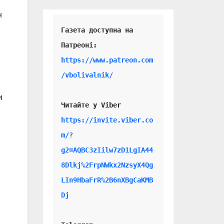
н
Газета доступна на 
https://www.patreon.com
/vbolivalnik/
и
Читайте у Viber 
https://invite.viber.co
m/?
g2=AQBC3zIilw7zD1LgIA44
8Dlkj%2FrpNWkx2NzsyX4Qg
LIn9HbaFrR%2B6nXBgCaKMB
Dj