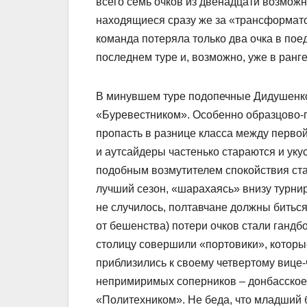
всего семь очков из двенадцати возможн
находящиеся сразу же за «трансформатор
команда потеряла только два очка в по
последнем туре и, возможно, уже в ранге
В минувшем туре подопечные Дидушенко
«Буревестником». Особенно образцово-п
пропасть в разнице класса между перво
и аутсайдеры частенько стараются и уку
подобным возмутителем спокойствия ста
лучший сезон, «шарахаясь» внизу турни
не случилось, полтавчане должны биться
от бешенства) потери очков стали гандб
столицу совершили «портовики», котор
приблизились к своему четвертому вице-
непримиримых соперников – донбасское
«Политехником». Не беда, что младший б