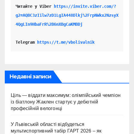
Читайте у Viber 
https://invite.viber.com/?
g2=AQBC3zIilw7zD1LgIA448Dlkj%2FrpNWkx2NzsyX
4QgLIn9HbaFrR%2B6nXBgCaKMBDj
Telegram 
https://t.me/vbolivalnik
Недавні записи
Ціль — віддати максимум: олімпійський чемпіон
із біатлону Жаклен стартує у дебютній
професійній велогонці
У Львівській області відбудеться
мультиспортивний табір ГАРТ 2026 – як