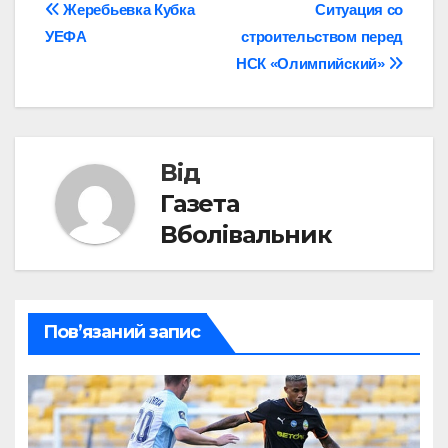
Навігація
Жеребьевка Кубка
Cитуация со
УЕФА
строительством перед
записів
НСК «Олимпийский»
Від
Газета
Вболівальник
Пов’язаний запис