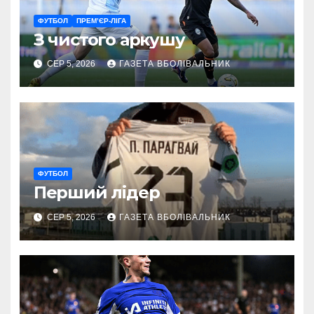
ФУТБОЛ
ПРЕМ’ЄР-ЛІГА
З чистого аркушу
СЕР 5, 2026
ГАЗЕТА ВБОЛІВАЛЬНИК
ФУТБОЛ
Перший лідер
СЕР 5, 2026
ГАЗЕТА ВБОЛІВАЛЬНИК