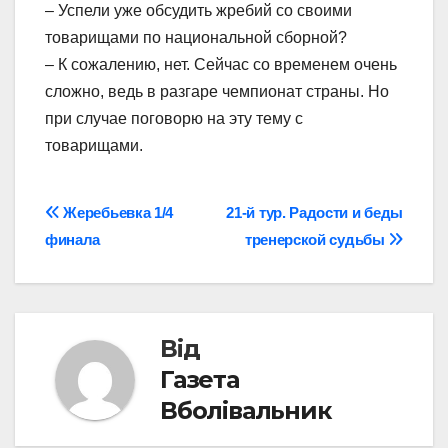
– Успели уже обсудить жребий со своими
товарищами по национальной сборной?
– К сожалению, нет. Сейчас со временем очень
сложно, ведь в разгаре чемпионат страны. Но
при случае поговорю на эту тему с
товарищами.
Навігація
Жеребьевка 1/4
21-й тур. Радости и беды
финала
тренерской судьбы
записів
Від
Газета
Вболівальник