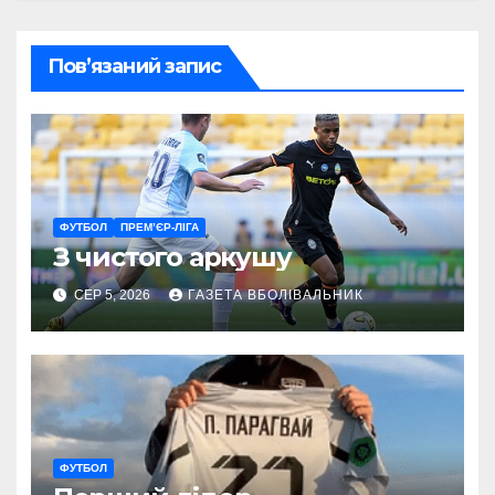
Пов’язаний запис
ФУТБОЛ
ПРЕМ’ЄР-ЛІГА
З чистого аркушу
СЕР 5, 2026
ГАЗЕТА ВБОЛІВАЛЬНИК
ФУТБОЛ