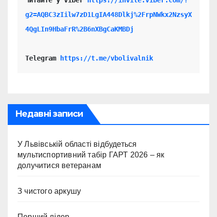
Читайте у Viber 
https://invite.viber.com/?
g2=AQBC3zIilw7zD1LgIA448Dlkj%2FrpNWkx2NzsyX
4QgLIn9HbaFrR%2B6nXBgCaKMBDj
Telegram 
https://t.me/vbolivalnik
Недавні записи
У Львівській області відбудеться
мультиспортивний табір ГАРТ 2026 – як
долучитися ветеранам
З чистого аркушу
Перший лідер