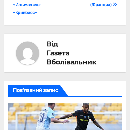
записів
«Ильичевец»
(Франция)
«Кривбасс»
Від
Газета
Вболівальник
Пов’язаний запис