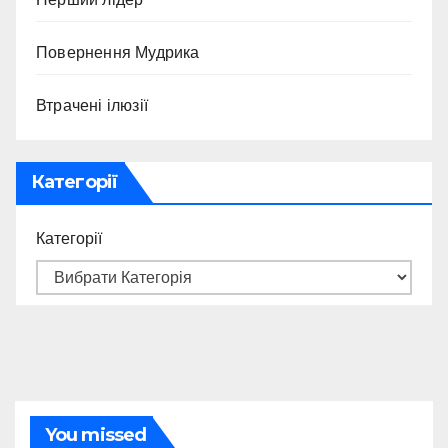
Повернення Мудрика
Втрачені ілюзії
Категорії
Категорії
You missed