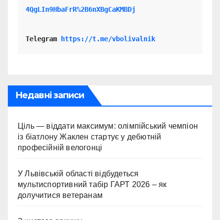
4QgLIn9HbaFrR%2B6nXBgCaKMBDj
Telegram 
https://t.me/vbolivalnik
Недавні записи
Ціль — віддати максимум: олімпійський чемпіон
із біатлону Жаклен стартує у дебютній
професійній велогонці
У Львівській області відбудеться
мультиспортивний табір ГАРТ 2026 – як
долучитися ветеранам