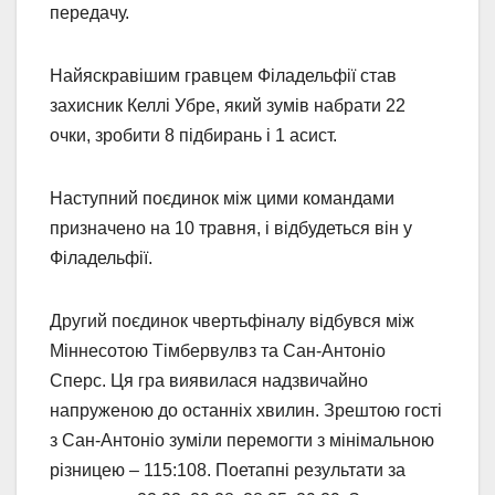
передачу.
Найяскравішим гравцем Філадельфії став
захисник Келлі Убре, який зумів набрати 22
очки, зробити 8 підбирань і 1 асист.
Наступний поєдинок між цими командами
призначено на 10 травня, і відбудеться він у
Філадельфії.
Другий поєдинок чвертьфіналу відбувся між
Міннесотою Тімбервулвз та Сан-Антоніо
Сперс. Ця гра виявилася надзвичайно
напруженою до останніх хвилин. Зрештою гості
з Сан-Антоніо зуміли перемогти з мінімальною
різницею – 115:108. Поетапні результати за