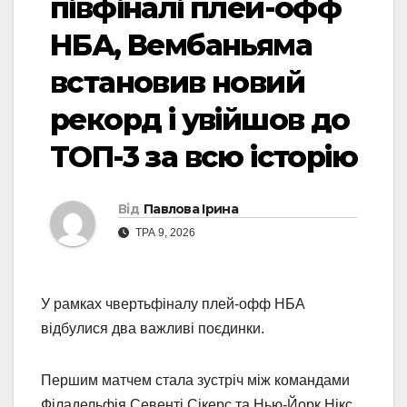
півфіналі плей-офф
НБА, Вембаньяма
встановив новий
рекорд і увійшов до
ТОП-3 за всю історію
Від
Павлова Ірина
ТРА 9, 2026
У рамках чвертьфіналу плей-офф НБА
відбулися два важливі поєдинки.
Першим матчем стала зустріч між командами
Філадельфія Севенті Сікерс та Нью-Йорк Нікс.