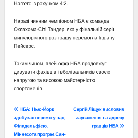
Наггетс із рахунком 4:2.
Наразі чинним чемпіоном НБА є команда
Оклахома-Сіті Тандер, яка у фінальній серії
минулорічного розіграшу перемогла Індіану
Пейсерс.
Таким чином, плей-офф НБА продовжує
дивувати фахівців і вболівальників своєю
напругою та високою майстерністю
спортсменів.
Навігація
НБА: Нью-Йорк
Сергій Ліщук висловив
здобуває перемогу над
зауваження на адресу
записів
Філадельфією,
гравців НБА
Міннесота програє Сан-