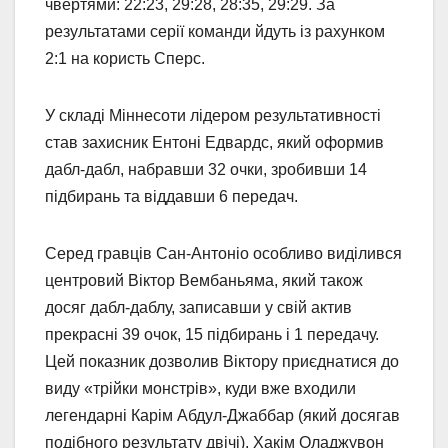
чвертями: 22:23, 29:28, 28:35, 29:29. За
результатами серії команди йдуть із рахунком
2:1 на користь Сперс.
У складі Міннесоти лідером результативності
став захисник Ентоні Едвардс, який оформив
дабл-дабл, набравши 32 очки, зробивши 14
підбирань та віддавши 6 передач.
Серед гравців Сан-Антоніо особливо виділився
центровий Віктор Вембаньяма, який також
досяг дабл-даблу, записавши у свій актив
прекрасні 39 очок, 15 підбирань і 1 передачу.
Цей показник дозволив Віктору приєднатися до
виду «трійки монстрів», куди вже входили
легендарні Карім Абдул-Джаббар (який досягав
подібного результату двічі), Хакім Оладжувон