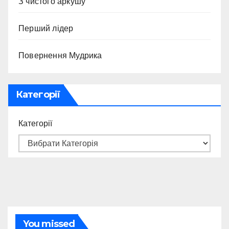
З чистого аркушу
Перший лідер
Повернення Мудрика
Категорії
Категорії
You missed