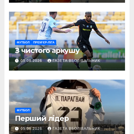
ветеранам
ФУТБОЛ
ПРЕМ’ЄР-ЛІГА
З чистого аркушу
05.08.2026
ГАЗЕТА ВБОЛІВАЛЬНИК
ФУТБОЛ
Перший лідер
05.08.2026
ГАЗЕТА ВБОЛІВАЛЬНИК