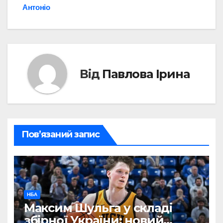
Антоніо
Від
Павлова Ірина
Пов’язаний запис
НБА
Максим Шульга у складі
збірної України: новий