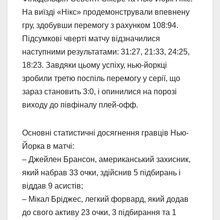
На виїзді «Нікс» продемонстрували впевнену
гру, здобувши перемогу з рахунком 108:94.
Підсумкові чверті матчу відзначилися
наступними результатами: 31:27, 21:33, 24:25,
18:23. Завдяки цьому успіху, нью-йоркці
зробили третю поспіль перемогу у серії, що
зараз становить 3:0, і опинилися на порозі
виходу до півфіналу плей-офф.
Основні статистичні досягнення гравців Нью-
Йорка в матчі:
– Джейлен Брансон, американський захисник,
який набрав 33 очки, здійснив 5 підбирань і
віддав 9 асистів;
– Мікал Бріджес, легкий форвард, який додав
до свого активу 23 очки, 3 підбирання та 1