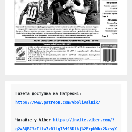
https://www.patreon.com/vbolivalnik/
Читайте у Viber 
https://invite.viber.com/?
g2=AQBC3zIilw7zD1LgIA448Dlkj%2FrpNWkx2NzsyX