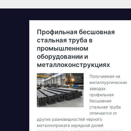
дебютній
д
професійній
в
велогонці