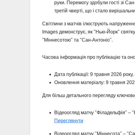
руки. Перемогу здобули гості зі Сан
третій чверті, що і стало вирішаль
Світлини з матчів ілюструють напруження
Images демонструє, як "Нью-Йорк" святку
"Міннесотою" та "Сан-Антоніо".
Часова інформація про публікацію та он
Дата публікації: 9 травня 2026 року,
Оновлення матеріалу: 9 травня 2026
Для більш детального перегляду ключови
Відеоогляд матчу "Філадельфія" – 
Переглянути
Відеоогляд матчу "Міннесота" – "Са