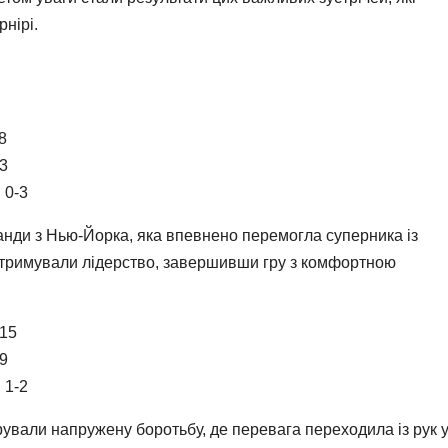
нірі.
8
23
 0-3
нди з Нью-Йорка, яка впевнено перемогла суперника із
ті утримували лідерство, завершивши гру з комфортною
115
29
 1-2
ували напружену боротьбу, де перевага переходила із рук 