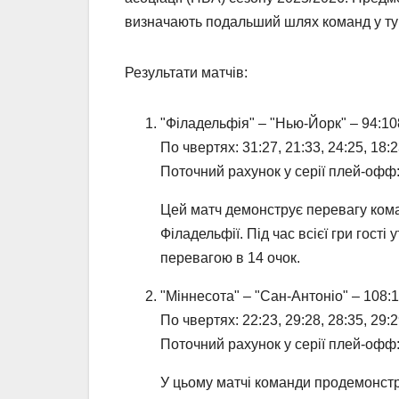
визначають подальший шлях команд у тур
Результати матчів:
"Філадельфія" – "Нью-Йорк" – 94:10
По чвертях: 31:27, 21:33, 24:25, 18:
Поточний рахунок у серії плей-офф:
Цей матч демонструє перевагу кома
Філадельфії. Під час всієї гри гос
перевагою в 14 очок.
"Міннесота" – "Сан-Антоніо" – 108:
По чвертях: 22:23, 29:28, 28:35, 29:
Поточний рахунок у серії плей-офф:
У цьому матчі команди продемонстр