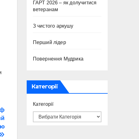
ГАРТ 2026 – як долучитися
ветеранам
З чистого аркушу
Перший лідер
Повернення Мудрика
и
Категорії
Категорії
фф
ий
ію