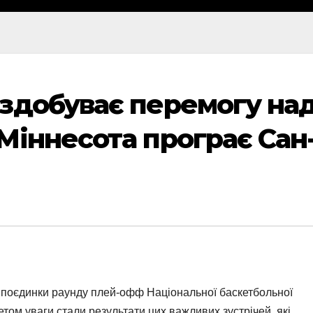
здобуває перемогу на
Міннесота програє Сан
ся поєдинки раунду плей-офф Національної баскетбольної
етом уваги стали результати цих важливих зустрічей, які