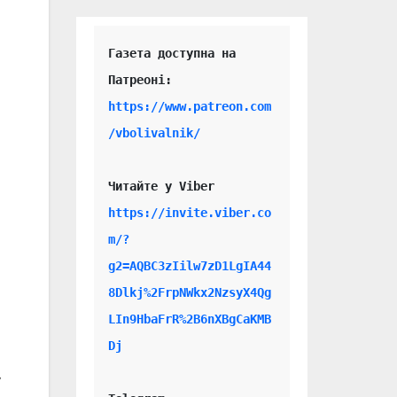
Газета доступна на 
https://www.patreon.com
/vbolivalnik/
Читайте у Viber 
https://invite.viber.co
m/?
g2=AQBC3zIilw7zD1LgIA44
8Dlkj%2FrpNWkx2NzsyX4Qg
LIn9HbaFrR%2B6nXBgCaKMB
Dj
у