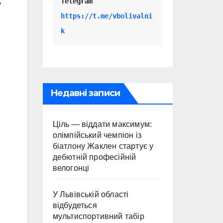
Telegram 
у
https://t.me/vbolivalni
k
Недавні записи
Ціль — віддати максимум:
олімпійський чемпіон із
біатлону Жаклен стартує у
дебютній професійній
велогонці
У Львівській області
відбудеться
мультиспортивний табір