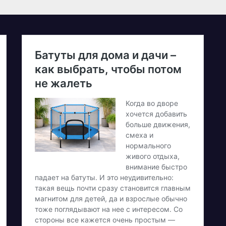
олучитися
етеранам