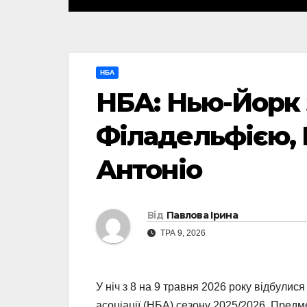
НБА
НБА: Нью-Йорк 
Філадельфією, 
Антоніо
Від
Павлова Ірина
ТРА 9, 2026
У ніч з 8 на 9 травня 2026 року відбули
асоціації (НБА) сезону 2025/2026. Предм