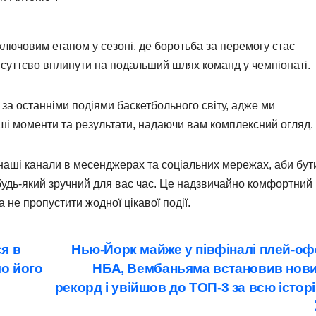
ючовим етапом у сезоні, де боротьба за перемогу стає
 суттєво вплинути на подальший шлях команд у чемпіонаті.
 за останніми подіями баскетбольного світу, адже ми
і моменти та результати, надаючи вам комплексний огляд.
наші канали в месенджерах та соціальних мережах, аби бут
 будь-який зручний для вас час. Це надзвичайно комфортний
 не пропустити жодної цікавої події.
я в
Нью-Йорк майже у півфіналі плей-о
ло його
НБА, Вембаньяма встановив нов
рекорд і увійшов до ТОП-3 за всю істор