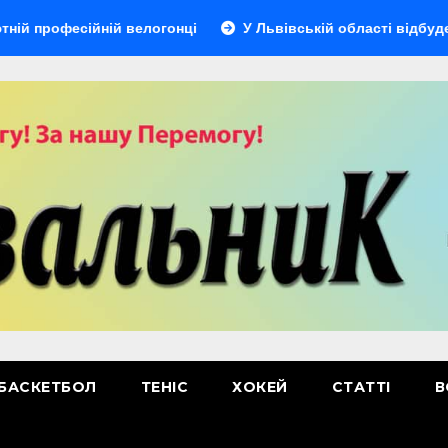
сійній велогонці
У Львівській області відбудеться муль
БАСКЕТБОЛ
ТЕНІС
ХОКЕЙ
СТАТТІ
В