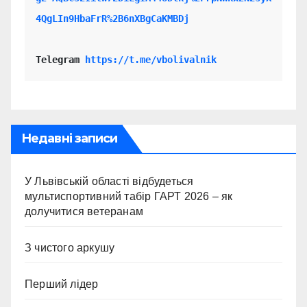
4QgLIn9HbaFrR%2B6nXBgCaKMBDj
Telegram 
https://t.me/vbolivalnik
Недавні записи
У Львівській області відбудеться
мультиспортивний табір ГАРТ 2026 – як
долучитися ветеранам
З чистого аркушу
Перший лідер