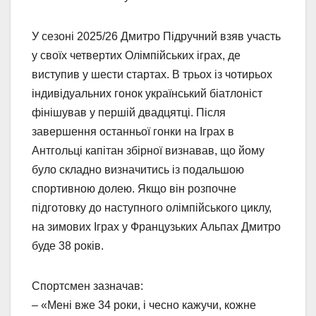
У сезоні 2025/26 Дмитро Підручний взяв участь
у своїх четвертих Олімпійських іграх, де
виступив у шести стартах. В трьох із чотирьох
індивідуальних гонок український біатлоніст
фінішував у першій двадцятці. Після
завершення останньої гонки на Іграх в
Антгольці капітан збірної визнавав, що йому
було складно визначитись із подальшою
спортивною долею. Якщо він розпочне
підготовку до наступного олімпійського циклу,
на зимових Іграх у Французьких Альпах Дмитро
буде 38 років.
Спортсмен зазначав:
– «Мені вже 34 роки, і чесно кажучи, кожне