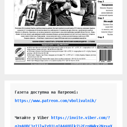
https://www.patreon.com/vbolivalnik/
Читайте у Viber 
https://invite.viber.com/?
g2=AQBC3zIilw7zD1LgIA448Dlkj%2FrpNWkx2NzsyX