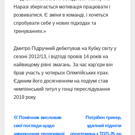
Наразі зберігається мотивація працювати і
розвиватися. Є зміни в команді, і хочеться
спробувати себе у нових підходах та
тренуваннях.»
Дмитро Підручний дебютував на Кубку світу у
сезоні 2012/13, і відтоді провів 14 років на
найвищому рівні змагань. За час кар’єри він
брав участь у чотирьох Олімпійських іграх.
Єдиним його досягненням на подіумі став
чемпіонський титул у гонці переслідування
2019 року.
Навігація
Помічник висловив
Потрібен тренер,
свої погляди щодо
здатний підняти
записів
завершення спортивної
спортсмена з ТОП-25 до