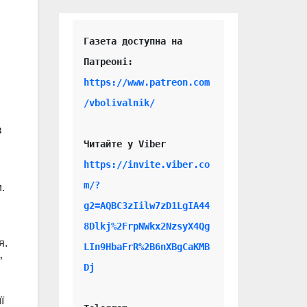
Газета доступна на 
https://www.patreon.com
/vbolivalnik/
в
Читайте у Viber 
https://invite.viber.co
m/?
.
g2=AQBC3zIilw7zD1LgIA44
8Dlkj%2FrpNWkx2NzsyX4Qg
я.
LIn9HbaFrR%2B6nXBgCaKMB
”
Dj
ї