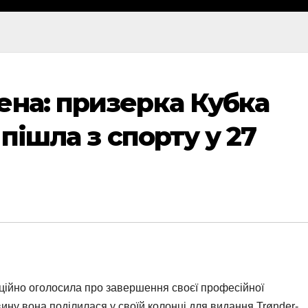
ена: призерка Кубка
 пішла з спорту у 27
іційно оголосила про завершення своєї професійної
овину вона поділилася у своїй колонці для видання Trønder-