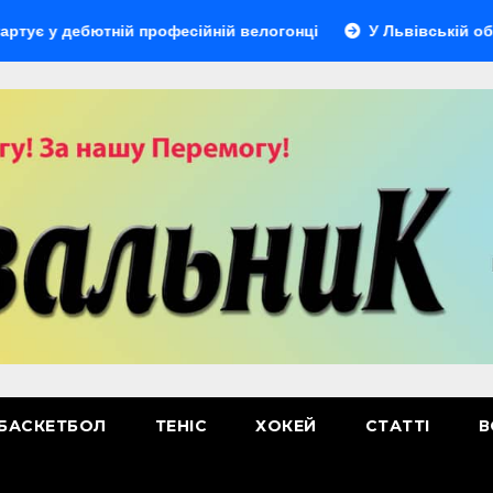
ебютній професійній велогонці
У Львівській області від
БАСКЕТБОЛ
ТЕНІС
ХОКЕЙ
СТАТТІ
В