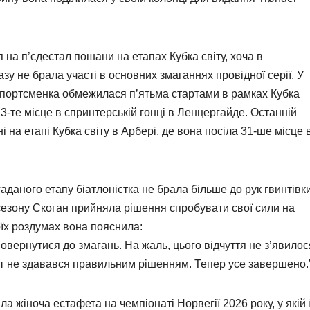
я на п’єдестал пошани на етапах Кубка світу, хоча в
зу не брала участі в основних змаганнях провідної серії. У
спортсменка обмежилася п’ятьма стартами в рамках Кубка
3-те місце в спринтерській гонці в Ленцергайде. Останній
і на етапі Кубка світу в Арбері, де вона посіла 31-ше місце 
аданого етапу біатлоністка не брала більше до рук гвинтівки
езону Скоган прийняла рішення спробувати свої сили на
оїх роздумах вона пояснила:
овернутися до змагань. На жаль, цього відчуття не з’явилос
арт не здавався правильним рішенням. Тепер усе завершено.
 жіноча естафета на чемпіонаті Норвегії 2026 року, у якій ї