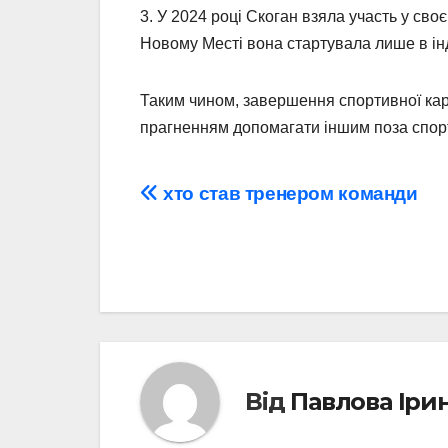
3. У 2024 році Скоган взяла участь у сво
Новому Месті вона стартувала лише в інди
Таким чином, завершення спортивної кар’
прагненням допомагати іншим поза спо
Навігація
хто став тренером команди
записів
Від
Павлова Іри