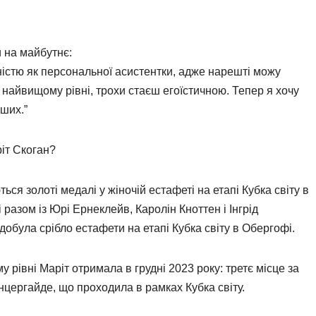
 на майбутнє:
істю як персональної асистентки, адже нарешті можу
найвищому рівні, трохи стаєш егоїстичною. Тепер я хочу
нших.”
іт Скоган?
ься золоті медалі у жіночій естафеті на етапі Кубка світу в
 разом із Юрі Ернеклейв, Каролін Кноттен і Інгрід
добула срібло естафети на етапі Кубка світу в Обергофі.
 рівні Маріт отримала в грудні 2023 року: третє місце за
цергайде, що проходила в рамках Кубка світу.