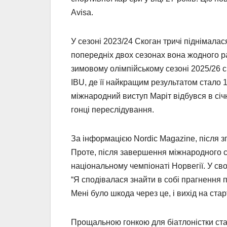
Avisa.
У сезоні 2023/24 Скоган тричі піднімалас
попередніх двох сезонах вона жодного ра
зимовому олімпійському сезоні 2025/26 
IBU, де її найкращим результатом стало 1
міжнародний виступ Маріт відбувся в січн
гонці переслідування.
За інформацією Nordic Magazine, після зг
Проте, після завершення міжнародного с
національному чемпіонаті Норвегії. У св
“Я сподівалася знайти в собі прагнення п
Мені було шкода через це, і вихід на ст
Прощальною гонкою для біатлоністки стала