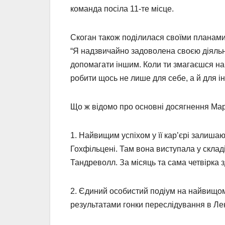
команда посіла 11-те місце.
Скоган також поділилася своїми планами
“Я надзвичайно задоволена своєю діяльн
допомагати іншим. Коли ти змагаєшся на 
робити щось не лише для себе, а й для і
Що ж відомо про основні досягнення Мар
1. Найвищим успіхом у її кар’єрі залишают
Гохфільцені. Там вона виступала у складі
Тандреволл. За місяць та сама четвірка з
2. Єдиний особистий подіум на найвищому
результатами гонки переслідування в Лен