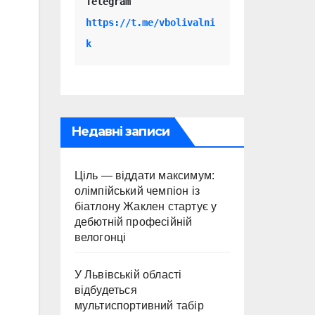
Telegram 
https://t.me/vbolivalni
k
Недавні записи
Ціль — віддати максимум:
олімпійський чемпіон із
біатлону Жаклен стартує у
дебютній професійній
велогонці
У Львівській області
відбудеться
мультиспортивний табір