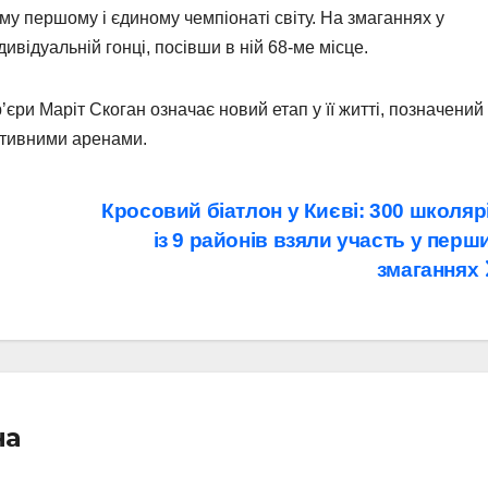
єму першому і єдиному чемпіонаті світу. На змаганнях у
відуальній гонці, посівши в ній 68-ме місце.
єри Маріт Скоган означає новий етап у її житті, позначений
ртивними аренами.
Кросовий біатлон у Києві: 300 школяр
із 9 районів взяли участь у перш
змаганнях
на