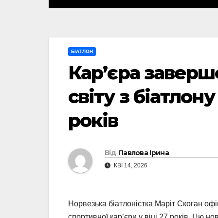
БІАТЛОН
Кар’єра заверш
світу з біатлону
років
Від
Павлова Ірина
КВІ 14, 2026
Норвезька біатлоністка Маріт Скоган оф
спортивної кар’єри у віці 27 років. Цю н