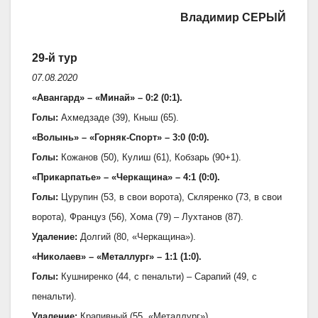
Владимир СЕРЫЙ
29-й тур
07.08.2020
«Авангард» – «Минай» – 0:2 (0:1).
Голы:
Ахмедзаде (39), Кныш (65).
«Волынь» – «Горняк-Спорт» – 3:0 (0:0).
Голы:
Кожанов (50), Кулиш (61), Кобзарь (90+1).
«Прикарпатье» – «Черкащина» – 4:1 (0:0).
Голы:
Цурупин (53, в свои ворота), Скляренко (73, в свои
ворота), Француз (56), Хома (79) – Лухтанов (87).
Удаление:
Долгий (80, «Черкащина»).
«Николаев» – «Металлург» – 1:1 (1:0).
Голы:
Кушниренко (44, с пенальти) – Сарапий (49, с
пенальти).
Удаление:
Крапивный (55, «Металлург»).