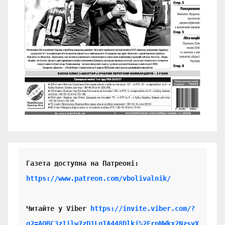
https://www.patreon.com/vbolivalnik/
Читайте у Viber 
https://invite.viber.com/?
g2=AQBC3zIilw7zD1LgIA448Dlkj%2FrpNWkx2NzsyX