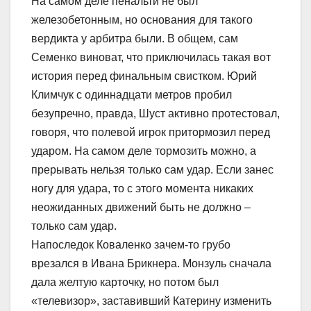
На самом деле пенальти не был
железобетонным, но основания для такого
вердикта у арбитра были. В общем, сам
Семенко виноват, что приключилась такая вот
история перед финальным свистком. Юрий
Климчук с одиннадцати метров пробил
безупречно, правда, Шуст активно протестовал,
говоря, что полевой игрок притормозил перед
ударом. На самом деле тормозить можно, а
прерывать нельзя только сам удар. Если занес
ногу для удара, то с этого момента никаких
неожиданных движений быть не должно –
только сам удар.
Напоследок Коваленко зачем-то грубо
врезался в Ивана Брикнера. Монзуль сначала
дала желтую карточку, но потом был
«телевизор», заставивший Катерину изменить