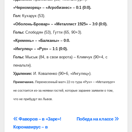
«Черноморец» – «Агробизнес» – 0:1 (0:0).
Гол:
Кухарук (53).
«Оболонь-Бровар» – «Металлист 1925» – 3:0 (0:0).
Голы:
Слободян (53), Гутти (65, 90+3).
«Кремень» – «Балканы» – 0:0.
«Ингулец» – «Рух» – 1:1 (0:0).
Голы:
Мысык (84, в свои ворота) – Климчук (90+4, с
пенальти).
Удаление:
И. Коваленко (90+6, «Ингулец»).
Примечание.
Перенесенный матч 22-го тура «Рух» – «Металлург»
не состоится из-за неявки гостей, которые заранее заявили о том,
что не прибудут во Львов.
Навігація
Фаворов – в «Заре»!
Победа на классе
Коронавирус – в