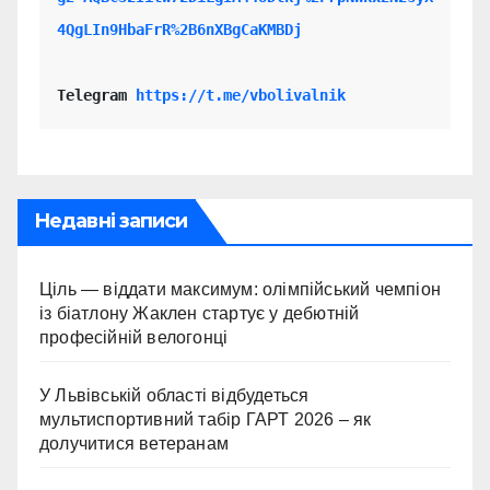
4QgLIn9HbaFrR%2B6nXBgCaKMBDj
Telegram 
https://t.me/vbolivalnik
Недавні записи
Ціль — віддати максимум: олімпійський чемпіон
із біатлону Жаклен стартує у дебютній
професійній велогонці
У Львівській області відбудеться
мультиспортивний табір ГАРТ 2026 – як
долучитися ветеранам