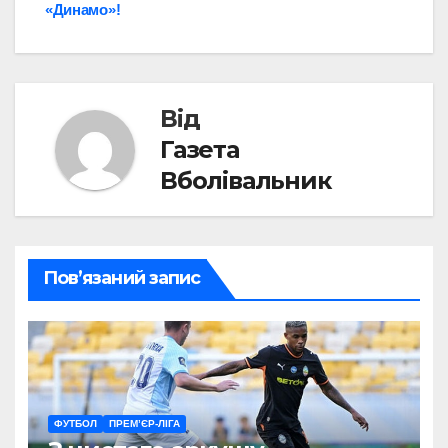
записів
«Динамо»!
Від
Газета
Вболівальник
Пов’язаний запис
ФУТБОЛ
ПРЕМ’ЄР-ЛІГА