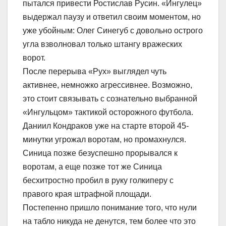
пытался привести Ростислав Русин. «Ингулец»
выдержал паузу и ответил своим моментом, но
уже убойным: Олег Синегуб с довольно острого
угла взволновал только штангу вражеских
ворот.
После перерыва «Рух» выглядел чуть
активнее, немножко агрессивнее. Возможно,
это стоит связывать с сознательно выбранной
«Ингульцом» тактикой осторожного футбола.
Даниил Кондраков уже на старте второй 45-
минутки угрожал воротам, но промахнулся.
Синица позже безуспешно прорывался к
воротам, а еще позже тот же Синица
бесхитростно пробил в руку голкиперу с
правого края штрафной площади.
Постепенно пришло понимание того, что нули
на табло никуда не денутся, тем более что это