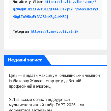
Читайте у Viber 
https://invite.viber.com/?
g2=AQBC3zIilw7zD1LgIA448Dlkj%2FrpNWkx2NzsyX
4QgLIn9HbaFrR%2B6nXBgCaKMBDj
Telegram 
https://t.me/vbolivalnik
Недавні записи
Ціль — віддати максимум: олімпійський чемпіон
із біатлону Жаклен стартує у дебютній
професійній велогонці
У Львівській області відбудеться
мультиспортивний табір ГАРТ 2026 – як
долучитися ветеранам