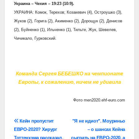
Украина – Чехия – 19:23 (10:9).
УКРАИНА: Комок, Терехов; Козакевич (4), Остроушко (3),
Жуков (2), Горига (2), Акименко (2), Дорощук (2), Денисов
(2), Буйненко (1), Ильченко (1), Тильте, Жук, Шевелев,
Чичикало, Гурковский.
Команда Сергея БЕБЕШКО на чемпионате
Европы, к сожалению, ничем не удивила
Фото men2020.ehf-euro.com
Навігація
Кейн пропустит
"Я не идиот". Моуриньо
ЕВРО-2020? Хирург
– о шансах Кейна
записів
Тоттенхэма рассказал,
сыграть на ЕВРО-2020, а