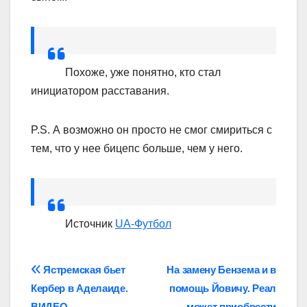
Похоже, уже понятно, кто стал
инициатором расставания.
P.S. А возможно он просто не смог смириться с
тем, что у нее бицепс больше, чем у него.
Источник
UA-Футбол
Навігація
Ястремская бьет
На замену Бензема и в
Кербер в Аделаиде.
помощь Йовичу. Реал
записів
ВИДЕО
может приобрести