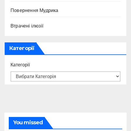
Повернення Мудрика
Втрачені ілюзії
Категорії
Категорії
You missed