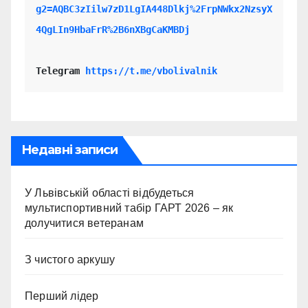
g2=AQBC3zIilw7zD1LgIA448Dlkj%2FrpNWkx2NzsyX
4QgLIn9HbaFrR%2B6nXBgCaKMBDj
Telegram 
https://t.me/vbolivalnik
Недавні записи
У Львівській області відбудеться
мультиспортивний табір ГАРТ 2026 – як
долучитися ветеранам
З чистого аркушу
Перший лідер