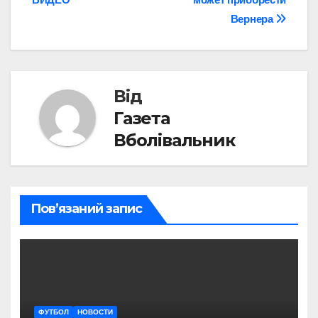
Вернера
Від
Газета
Вболівальник
Пов’язаний запис
ФУТБОЛ
НОВОСТИ