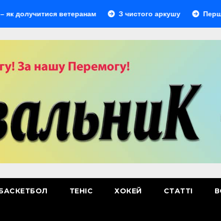
 долучитися ветеранам
З чистого аркушу
Перший лі
БАСКЕТБОЛ
ТЕНІС
ХОКЕЙ
СТАТТІ
В