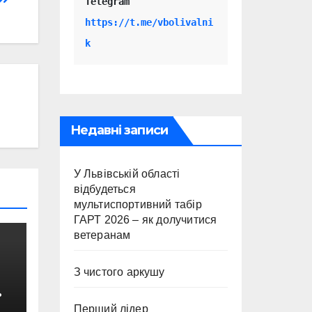
Telegram 
https://t.me/vbolivalni
k
Недавні записи
У Львівській області
відбудеться
мультиспортивний табір
ГАРТ 2026 – як долучитися
ветеранам
З чистого аркушу
Перший лідер