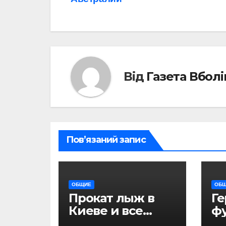
записів
Від
Газета Вбол
Пов’язаний запис
ОБЩИЕ
ОБ
Прокат лыж в
Г
Киеве и все
ф
необходимые
дн