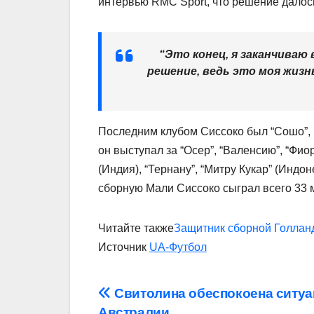
интервью RMC Sport, что решение далос
“Это конец, я заканчива
решение, ведь это моя жизн
Последним клубом Сиссоко был “Сошо”,
он выступал за “Осер”, “Валенсию”, “Фио
(Индия), “Тернану”, “Митру Кукар” (Индоне
сборную Мали Сиссоко сыграл всего 33 ма
Читайте также
Защитник сборной Голланд
Источник
UA-Футбол
Навігація
Свитолина обеспокоена ситуа
Австралии