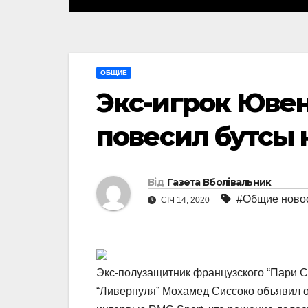
ОБЩИЕ
Экс-игрок Ювен
повесил бутсы 
Від
Газета Вболівальник
#Общие ново
СІЧ 14, 2020
Экс-полузащитник французского “Пари С
“Ливерпуля” Мохамед Сиссоко объявил о