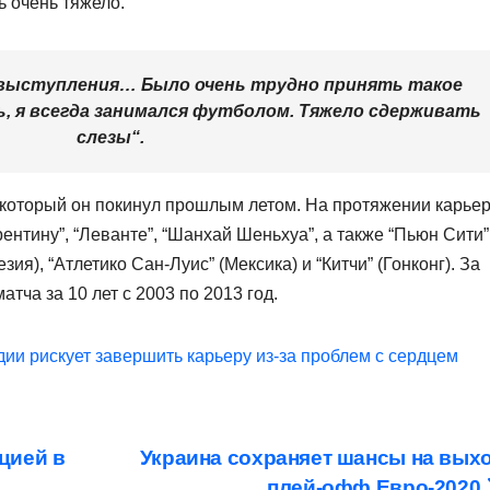
ь очень тяжело.
ю выступления… Было очень трудно принять такое
ь, я всегда занимался футболом.
Тяжело сдерживать
слезы
“.
 который он покинул прошлым летом. На протяжении карье
рентину”, “Леванте”, “Шанхай Шеньхуа”, а также “Пьюн Сити”
зия), “Атлетико Сан-Луис” (Мексика) и “Китчи” (Гонконг). За
тча за 10 лет с 2003 по 2013 год.
ии рискует завершить карьеру из-за проблем с сердцем
цией в
Украина сохраняет шансы на вых
плей-офф Евро-2020