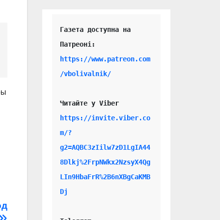
Газета доступна на 
https://www.patreon.com
/vbolivalnik/
ры
Читайте у Viber 
https://invite.viber.co
m/?
g2=AQBC3zIilw7zD1LgIA44
8Dlkj%2FrpNWkx2NzsyX4Qg
LIn9HbaFrR%2B6nXBgCaKMB
Dj
од